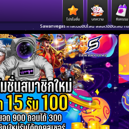
โปรโมชั่น
บทความ
กิจกรรม
vegas คาสิโนออนไลน์ สล็อตออนไลน์ ที่ให้คุณสนุกได้ทุกรูปแบบ