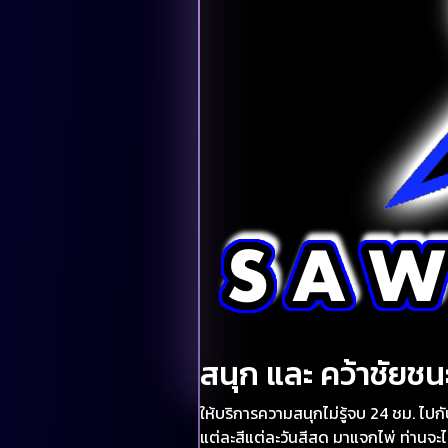
สนุก และ คว้าชัยชนะ
ให้บริการความสนุกไม่รู้จบ 24 ชม. ไปกั
แต่ละสีแต่ละวันสีสด มาแจกไพ่ ท่านจะ