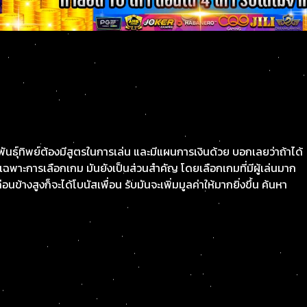
ธุ์ทิพย์ต้องมีสูตรในการเล่น และมีแผนการเงินด้วย บอกเลยว่าถ้าได้
เฉพาะการเลือกเกม มันยังเป็นส่วนสำคัญ โดยเลือกเกมที่มีผู้เล่นมาก
้างสูงก็จะได้โบนัสเพื่อน รับมันจะเพิ่มมูลค่าให้มากยิ่งขึ้น ค้นหา