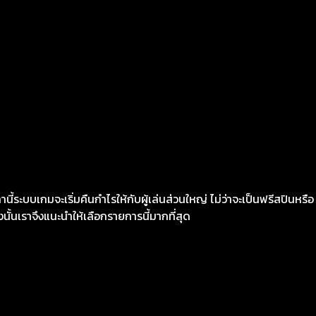
ะบบเกมจะเริ่มคืนกำไรให้กับผู้เล่นส่วนใหญ่ ไม่ว่าจะเป็นฟรีสปินหรือ
นั้นเราจึงแนะนำให้เลือกรายการนี้มากที่สุด