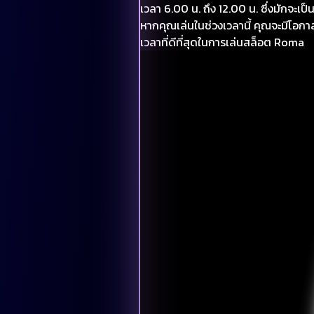
เวลา 6.00 น. ถึง 12.00 น. ซึ่งมักจะเป
หากคุณเล่นในช่วงเวลานี้ คุณจะมีโอกา
เวลาที่ดีที่สุดในการเล่นสล็อต Roma