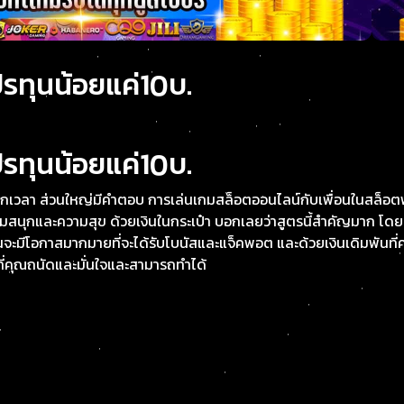
ปรทุนน้อยแค่10บ.
ปรทุนน้อยแค่10บ.
ุกเวลา ส่วนใหญ่มีคำตอบ การเล่นเกมสล็อตออนไลน์กับเพื่อนในสล็อตพัน
ความสนุกและความสุข ด้วยเงินในกระเป๋า บอกเลยว่าสูตรนี้สำคัญมาก โดย
จะมีโอกาสมากมายที่จะได้รับโบนัสและแจ็คพอต และด้วยเงินเดิมพันที่ค่อนข
ที่คุณถนัดและมั่นใจและสามารถทำได้