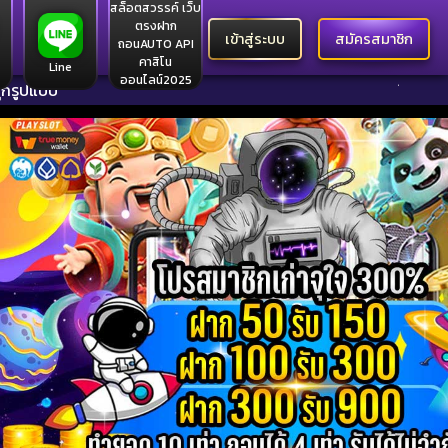
สล็อตสวรรค์ เว็บ
ตรงฝาก
เข้าสู่ระบบ
สมัครสมาชิก
ถอนAUTO API
คาสิโน
Line
ออนไลน์2025