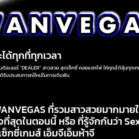
ได้ทุกที่ทุกเวลา
บดีลเลอร์ “DEALER” สาวสวย สุดเซ็กซี่ คอยแจกไพ่ ให้คุณได้ลุ้นทุกเกมส
ได้รับประสบการณ์ใหม่ในการเดิมพัน
AWANVEGAS ที่รวมสาวสวยมากมายให้ท
จที่สุดในตอนนี้ หรือ ที่รู้จักกันว่
 เซ็กซี่เกมส์ เอ็มจีเอ็มห้าจี