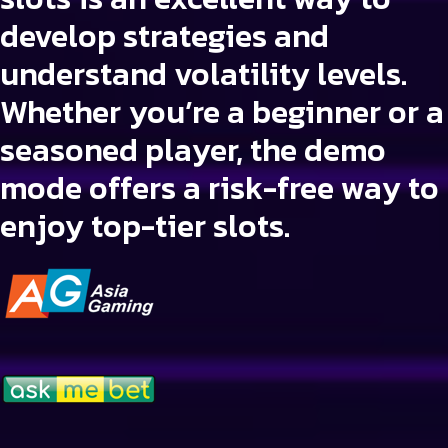
develop strategies and
understand volatility levels.
Whether you’re a beginner or a
seasoned player, the demo
mode offers a risk-free way to
enjoy top-tier slots.