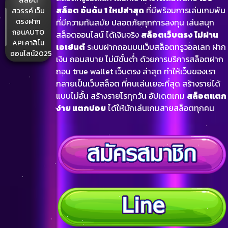
สล็อต
สล็อต อันดับ 1 ใหม่ล่าสุด
ที่มีพร้อมการเล่นเกมพัน
สวรรค์ เว็บ
ที่มีความทันสมัย ปลอดภัยทุกการลงทุน เล่นสนุก
ตรงฝาก
ถอนAUTO
สล็อตออนไลน์ ได้เงินจริง
สล็อตเว็บตรง ไม่ผ่าน
API คาสิโน
เอเย่นต์
ระบบฝากถอนบนเว็บสล็อตทรูวอลเลท ฝาก
ออนไลน์2025
เงิน ถอนสบาย ไม่มีขั้นต่ำ ด้วยการบริการสล็อตฝาก
ถอน true wallet เว็บตรง ล่าสุด ทำให้เว็บของเรา
กลายเป็นเว็บสล็อต ที่คนเล่นเยอะที่สุด สร้างรายได้
แบบไม่อั้น สร้างรายไรทุกวัน อัปเดตเกม
สล็อตแตก
ง่าย แตกบ่อย
ได้ให้นักเล่นเกมสายสล็อตทุกคน