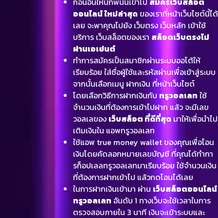
ก่อนอื่นให้นักพนันเข้าไป
สมัครเว็บสล็อต
ออนไลน์ ใหม่ล่าสุด
ของเราที่หน้าเว็บไซต์นี้ได้
เลย จะพาคุณไปยัง เว็บตรง เว็บหลัก เข้าใช้
บริการ เว็บสล็อตของเรา
สล็อตเว็บตรงไม่
ผ่านเอเย่นต์
ทำการสมัครเป็นสมาชิกผ่านระบบออโต้ให้
เรียบร้อย ใส่ชื่อผู้ใช้และรหัสผ่านเพื่อเข้าสู่ระบบ
จากนั้นเลือกเมนู ฝากเงิน ที่หน้าเว็บไซต์
โดยเลือกวิธีการฝากเงินกับ
ทรูวอลเลท
ใช้
จำนวนเงินที่ต้องการเข้าไปฝาก แล้ว จะมีเลข
วอลเลของ
เว็บสล็อต ที่ดีที่สุด
มาให้เพื่อนำไป
เติมเงินใน แอพทรูวอลเลท
ใช้แอพ true money wallet ของคุณเพื่อโอน
เงินโดยคัดลอกหมายเลขบัญชี ที่คุณได้ทำกา
รก็อปเลลทรูวอลเลทมาเรียบร้อย ใช้จำนวนเงิน
ที่ต้องการฝากเข้าไป แล้วกดโอนได้เลย
ในการฝากเงินเข้ามา ผ่าน
เว็บสล็อตออนไลน์
ทรูวอลเลท
อันดับ 1 ทางเว็บจะใช้เวลาในการ
ตรวจสอบภายใน 3 นาที เงินจะเข้าระบบและ