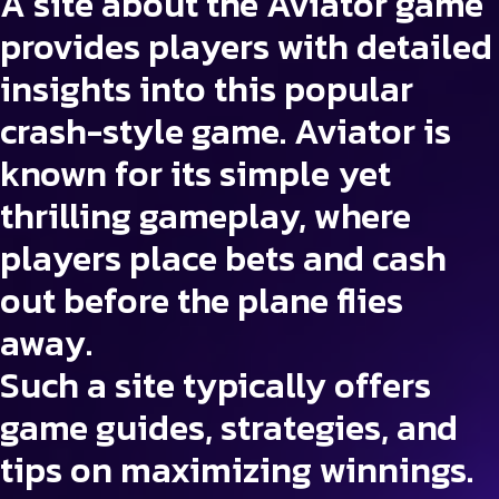
A
site about the Aviator game
provides players with detailed
insights into this popular
crash-style game. Aviator is
known for its simple yet
thrilling gameplay, where
players place bets and cash
out before the plane flies
away.
Such a site typically offers
game guides, strategies, and
tips on maximizing winnings.