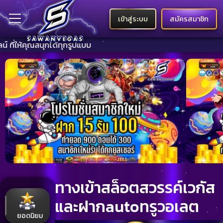
เข้าสู่ระบบ
สมัครสมาชิก
S
ทางเข้าสล็อตสวรรค์เวกัส
และฝากautoทรูวอเลต
ยอดนิยม