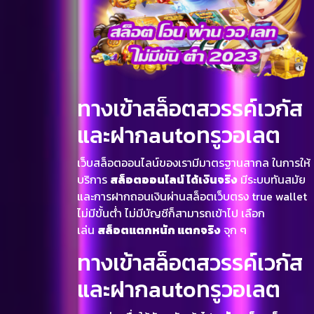
ทางเข้าสล็อตสวรรค์เวกัส
และฝากautoทรูวอเลต
เว็บสล็อตออนไลน์ของเรามีมาตรฐานสากล ในการให้
บริการ
สล็อตออนไลน์ ได้เงินจริง
มีระบบทันสมัย
และการฝากถอนเงินผ่านสล็อตเว็บตรง true wallet
ไม่มีขั้นต่ํา ไม่มีบัญชีก็สามารถเข้าไป เลือก
เล่น
สล็อตแตกหนัก แตกจริง
จุก ๆ
ทางเข้าสล็อตสวรรค์เวกัส
และฝากautoทรูวอเลต