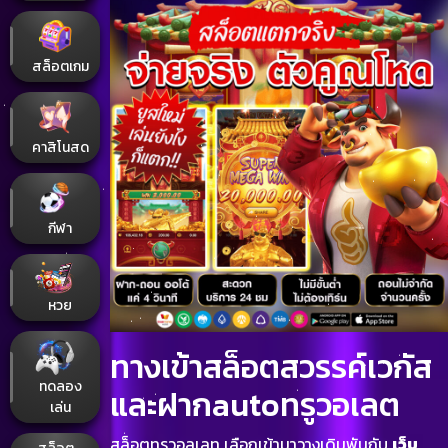
สล็อตเกม
คาสิโนสด
กีฬา
หวย
ทางเข้าสล็อตสวรรค์เวกัส
ทดลอง
และฝากautoทรูวอเลต
เล่น
สล็อตทรูวอลเลท เลือกเข้ามาวางเดิมพันกับ
เว็บ