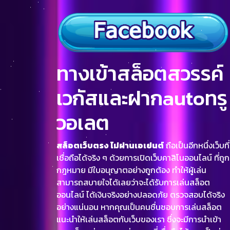
ทางเข้าสล็อตสวรรค์
เวกัสและฝากautoทรู
วอเลต
สล็อตเว็บตรง ไม่ผ่านเอเย่นต์
ถือเป็นอีกหนึ่งเว็บที่
เชื่อถือได้จริง ๆ ด้วยการเปิดเว็บคาสิโนออนไลน์ ที่ถูก
กฎหมาย มีใบอนุญาตอย่างถูกต้อง ทำให้ผู้เล่น
สามารถสบายใจได้เลยว่าจะได้รับการเล่นสล็อต
ออนไลน์ ได้เงินจริงอย่างปลอดภัย ตรวจสอบได้จริง
อย่างแน่นอน หากคุณเป็นคนชื่นชอบการเล่นสล็อต
แนะนำให้เล่นสล็อตกับเว็บของเรา ซึ่งจะมีการนำเข้า