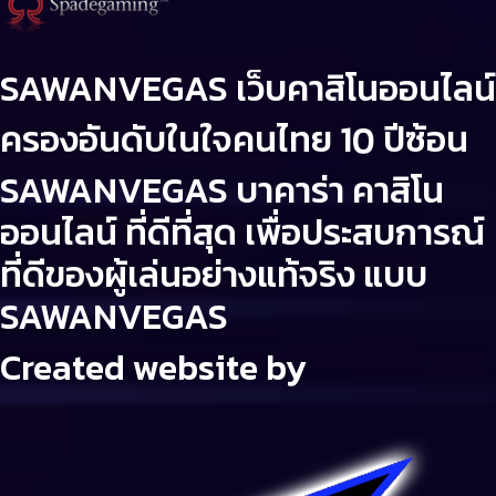
SAWANVEGAS เว็บคาสิโนออนไลน์
ครองอันดับในใจคนไทย 10 ปีซ้อน
SAWANVEGAS บาคาร่า คาสิโน
ออนไลน์ ที่ดีที่สุด เพื่อประสบการณ์
ที่ดีของผู้เล่นอย่างแท้จริง แบบ
SAWANVEGAS
Created website by