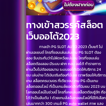
ทางเข้าสวรรค์สล็อต
เว็บออโต้2023
ทางเข้า PG SLOT AUTO 2023 เว็บแท้ ไม่
ผ่านเอเยนต์ ใครที่ชอบเล่นเล่นเกม
PG SLOT
ต้อง
ลอง รับประกันว่าไม่ผิดหวังแน่นอน ใครที่ชอบเล่น
สล็อตต้องลอง มีระบบ ฝาก ถอน ออโต้ ทำรายการ
ผ่านเว็บไม่ต้องรอนาน ระบบออโต้เปิดให้บริการ 24
ชม เล่นง่าย ได้เงินจริงต้องที่นี่เลย เราพร้อมให้บริการ
เกม
สล็อตครบวงจร
ที่เดียวจบ เกม PG เป็นเกม
สล็อตออนไลน์ ที่เป็นเกมส์ยอดฮิตที่นิมยม 2023 บน
โลกออนไลน์ในช่วงนี้ ใครที่เคยเล่นสล็อตต้องรู้จัก ถือ
ได้ว่าเป็นอันดับ 1 ด้วยเกมส์สล็อตออนไลน์ที่มีให้เลือก
เล่นมากกว่า 300 เกมส์ PG auto wallet ภาพ แสง