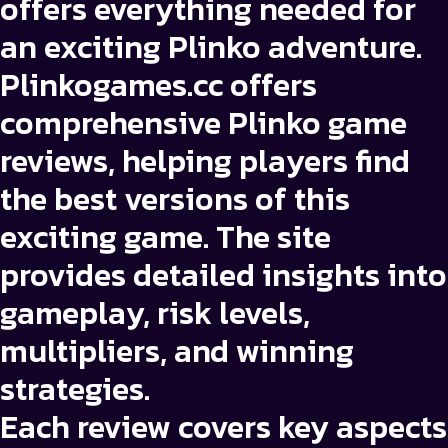
offers everything needed for
an exciting Plinko adventure.
Plinkogames.cc offers
comprehensive Plinko game
reviews
, helping players find
the best versions of this
exciting game. The site
provides detailed insights into
gameplay, risk levels,
multipliers, and winning
strategies.
Each review covers key aspects