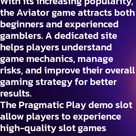
With its increasing popularity,
the Aviator game attracts both
beginners and experienced
gamblers. A dedicated site
helps players understand
game mechanics, manage
risks, and improve their overall
gaming strategy for better
results.
The
Pragmatic Play demo slot
allow players to experience
high-quality slot games