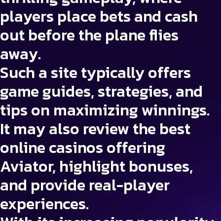
players place bets and cash
out before the plane flies
away.
Such a site typically offers
game guides, strategies, and
tips on maximizing winnings.
It may also review the best
online casinos offering
Aviator, highlight bonuses,
and provide real-player
experiences.