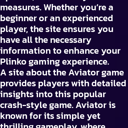
measures. Whether you’re a
beginner or an experienced
player, the site ensures you
have all the necessary
information to enhance your
Plinko gaming experience.
A
site about the Aviator game
provides players with detailed
insights into this popular
crash-style game. Aviator is
known for its simple yet
thrilling gameplay, where