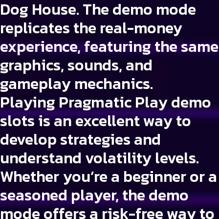
Dog House. The demo mode
replicates the real-money
experience, featuring the same
graphics, sounds, and
gameplay mechanics.
Playing Pragmatic Play demo
slots is an excellent way to
develop strategies and
understand volatility levels.
Whether you’re a beginner or a
seasoned player, the demo
mode offers a risk-free way to