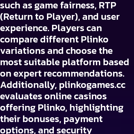
such as game fairness, RTP
(Return to Player), and user
experience. Players can
compare different Plinko
variations and choose the
most suitable platform based
on expert recommendations.
Additionally, plinkogames.cc
evaluates online casinos
offering Plinko, highlighting
their bonuses, payment
options, and security