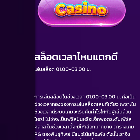
สล็อตเวลาไหนแตกดี
เล่นสล็อต 01.00-03.00 น.
การเล่นสล็อตในช่วงเวลา 01.00-03.00 น. ถือเป็น
ช่วงเวลาทองของการเล่นสล็อตเลยทีเดียว เพราะใน
ช่วงเวลานี้ระบบเกมจะเริ่มคืนกำไรให้กับผู้เล่นส่วน
ใหญ่ ไม่ว่าจะเป็นฟรีสปินหรือแจ็กพอตระดับเฟิร์ส
คลาส ในช่วงเวลานี้จะมีให้เลือกมากมาย ตารางเกม
PG ของพันธุ์ทิพย์ มีแนวโน้มที่จะพัง ดังนั้นเราจึง