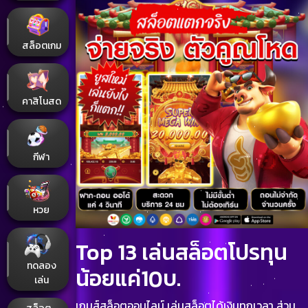
สล็อตเกม
คาสิโนสด
กีฬา
หวย
Top 13 เล่นสล็อตโปรทุน
ทดลอง
น้อยแค่10บ.
เล่น
เกมส์สล็อตออนไลน์ เล่นสล็อตได้เงินทุกเวลา ส่วน