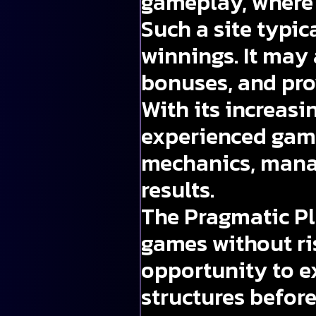
gameplay, where 
Such a site typic
winnings. It may 
bonuses, and pro
With its increasi
experienced gamb
mechanics, manag
results.
The
Pragmatic P
games without ri
opportunity to e
structures befor