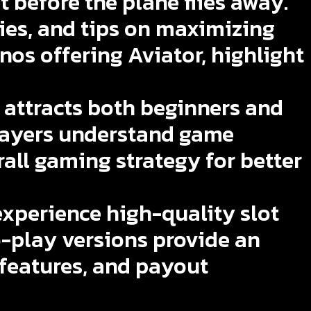
 before the plane flies away.
gies, and tips on maximizing
nos offering Aviator, highlight
e attracts both beginners and
players understand game
all gaming strategy for better
experience high-quality slot
o-play versions provide an
features, and payout