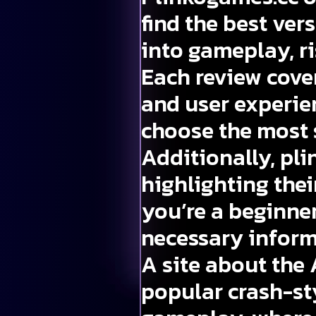
find the best ver
into gameplay, ri
Each review cover
and user experie
choose the most 
Additionally, pli
highlighting the
you’re a beginner
necessary inform
A
site about the
popular crash-sty