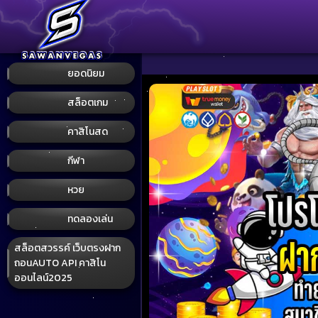
Sawanve
ยอดนิยม
สล็อตเกม
คาสิโนสด
กีฬา
หวย
ทดลองเล่น
สล็อตสวรรค์ เว็บตรงฝาก
ถอนAUTO API คาสิโน
ออนไลน์2025