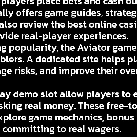
players place bets and cash out
ally offers game guides, strate
also review the best online casi
vide real-player experiences.
ng popularity, the Aviator gam
lers. A dedicated site helps 
e risks, and improve their over
lay demo slot
allow players to 
sking real money. These free-t
xplore game mechanics, bonus 
e committing to real wagers.