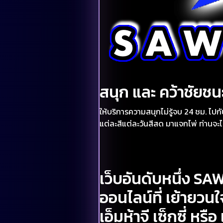
สนุก และ คว้าชัยชนะ
ให้บริการความสนุกไม่รู้จบ 24 ชม. ไปกั
แต่ละสีแต่ละวันสีสด มาแจกไพ่ ท่านจะ
เว็บอันดับหนึ่ง S
ออนไลน์ที่ เย้ายวนใ
เอ็มห้าจี เซ็กซี่ หรือ