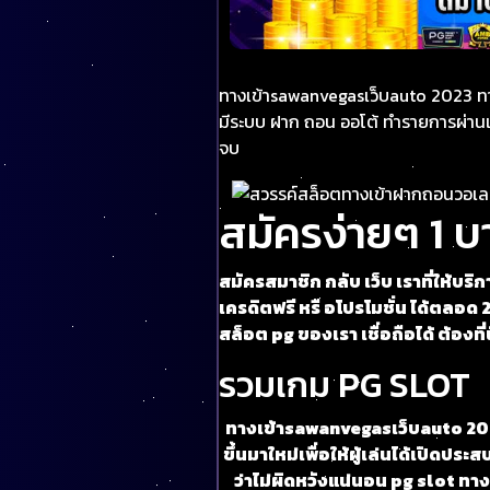
ทางเข้าsawanvegasเว็บauto 2023 ท
มีระบบ ฝาก ถอน ออโต้ ทำรายการผ่านเ
จบ
สมัครง่ายๆ 1 บ
สมัครสมาชิก กลับ เว็บ เราที่ให้บร
เครดิตฟรี หรื อโปรโมชั่น ได้ตลอด 
สล็อต pg ของเรา เชื่อถือได้ ต้องที
รวมเกม PG SLOT
ทางเข้าsawanvegasเว็บauto 20
ขึ้นมาใหม่เพื่อให้ผู้เล่นได้เปิด
ว่าไม่ผิดหวังแน่นอน
pg slot ทาง