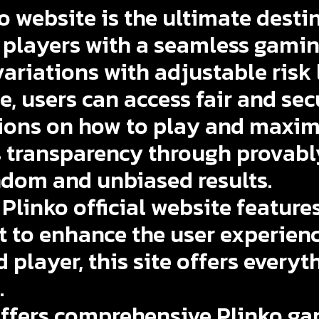
ko website
is the ultimate destin
s players with a seamless gamin
variations with adjustable risk 
ite, users can access fair and se
tions on how to play and maximi
 transparency through provably
dom and unbiased results.
 Plinko official website featur
 to enhance the user experienc
 player, this site offers every
.
ffers comprehensive Plinko ga