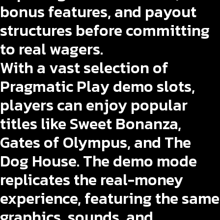
bonus features, and payout
structures before committing
to real wagers.
With a vast selection of
Pragmatic Play demo slots,
players can enjoy popular
titles like Sweet Bonanza,
Gates of Olympus, and The
Dog House. The demo mode
replicates the real-money
experience, featuring the same
graphics, sounds, and