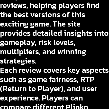
reviews
, helping players find
the best versions of this
exciting game. The site
provides detailed insights into
gameplay, risk levels,
multipliers, and winning
strategies.
Each review covers key aspects
such as game fairness, RTP
(Return to Player), and user
experience. Players can
compare different Plinko