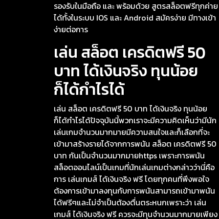
รองรับในมือถือ และ พร้อมด้วย สูตรสล็อตฟรีทุกค่าย
ได้ทั้งในระบบ IOS และ Android สมัครง่าย มีทางเข้า
ง่ายต่อการ
เล่น สล็อต เครดิตฟรี 50
บาท ได้เงินจริง ทุนน้อย
ก็ได้กำไรได้
เล่น สล็อต เครดิตฟรี 50 บาท ได้เงินจริง ทุนน้อย
ก็ได้กำไรได้
ปัจจุบันนี้พวกเราจะมีความคิดเห็นว่ามีนัก
เล่นเกมจำนวนมากมายมีความสนใจและก็เลือกที่จะ
เข้ามาสร้างรายได้จากการพนัน สล็อต เครดิตฟรี 50
บาท กันเป็นจำนวนมากมายhttps เพราะการพนัน
สล็อตออนไลน์เป็นเกมที่นักเล่นเกมต่างกล่าวว่านี่คือ
การ เล่นเกมส์ ได้เงินจริง ฟรี โดยทุกคนที่พึงพอใจ
ต้องการเข้ามาลงทุนกับการพนันสามารถเข้ามาพนัน
ได้ฟรีๆและไม่จำเป็นต้องตื่นตระหนกเพราะว่า เล่น
เกมส์ ได้เงินจริง ฟรี ควรจะมีทุนจำนวนมากมายเพียง