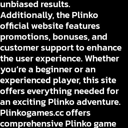
unbiased results.
Additionally, the Plinko
official website features
promotions, bonuses, and
customer support to enhance
the user experience. Whether
you’re a beginner or an
experienced player, this site
offers everything needed for
an exciting Plinko adventure.
Plinkogames.cc offers
comprehensive Plinko game