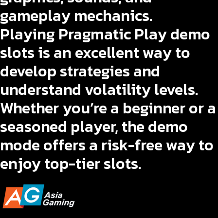
gameplay mechanics.
Playing Pragmatic Play demo
slots is an excellent way to
develop strategies and
understand volatility levels.
Whether you’re a beginner or a
seasoned player, the demo
mode offers a risk-free way to
enjoy top-tier slots.