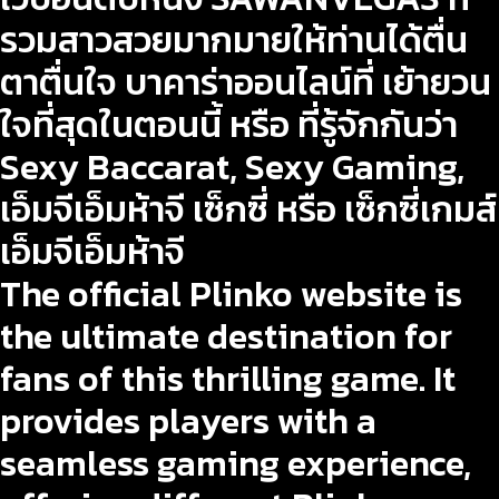
รวมสาวสวยมากมายให้ท่านได้ตื่น
ตาตื่นใจ บาคาร่าออนไลน์ที่ เย้ายวน
ใจที่สุดในตอนนี้ หรือ ที่รู้จักกันว่า
Sexy Baccarat, Sexy Gaming,
เอ็มจีเอ็มห้าจี เซ็กซี่ หรือ เซ็กซี่เกมส์
เอ็มจีเอ็มห้าจี
The
official Plinko website
is
the ultimate destination for
fans of this thrilling game. It
provides players with a
seamless gaming experience,