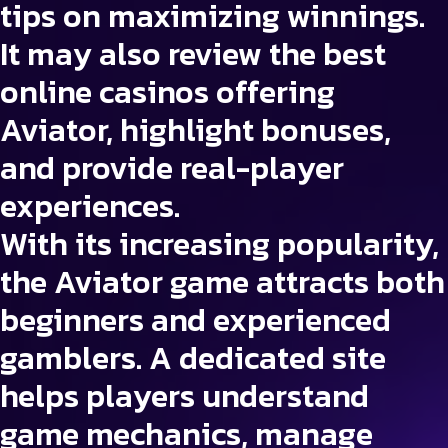
tips on maximizing winnings.
It may also review the best
online casinos offering
Aviator, highlight bonuses,
and provide real-player
experiences.
With its increasing popularity,
the Aviator game attracts both
beginners and experienced
gamblers. A dedicated site
helps players understand
game mechanics, manage