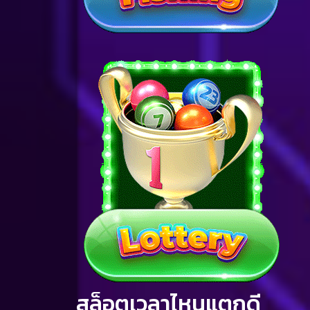
สล็อตเวลาไหนแตกดี