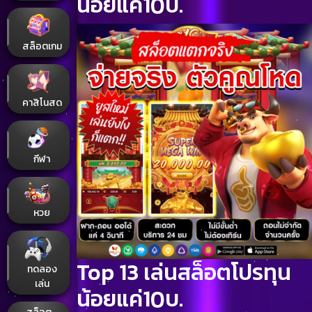
น้อยแค่10บ.
สล็อตเกม
คาสิโนสด
กีฬา
หวย
Top 13 เล่นสล็อตโปรทุน
ทดลอง
เล่น
น้อยแค่10บ.