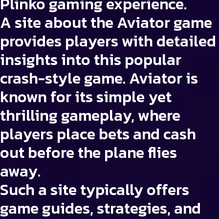
Plinko gaming experience.
A
site about the Aviator game
provides players with detailed
insights into this popular
crash-style game. Aviator is
known for its simple yet
thrilling gameplay, where
players place bets and cash
out before the plane flies
away.
Such a site typically offers
game guides, strategies, and