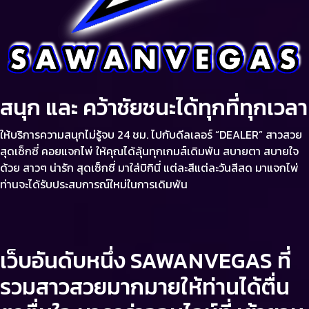
สนุก และ คว้าชัยชนะได้ทุกที่ทุกเวลา
ให้บริการความสนุกไม่รู้จบ 24 ชม. ไปกับดีลเลอร์ “DEALER” สาวสวย
สุดเซ็กซี่ คอยแจกไพ่ ให้คุณได้ลุ้นทุกเกมส์เดิมพัน สบายตา สบายใจ
ด้วย สาวๆ น่ารัก สุดเซ็กซี่ มาใส่บิกินี่ แต่ละสีแต่ละวันสีสด มาแจกไพ่
ท่านจะได้รับประสบการณ์ใหม่ในการเดิมพัน
เว็บอันดับหนึ่ง SAWANVEGAS ที่
รวมสาวสวยมากมายให้ท่านได้ตื่น