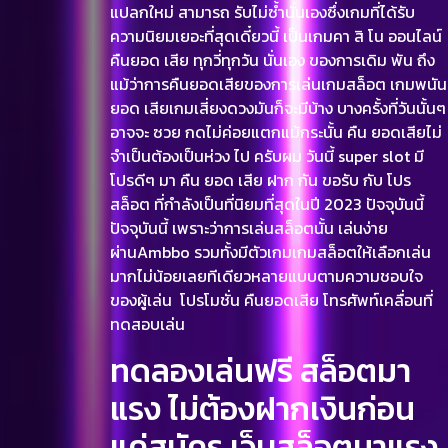
แปลกใหม่ สามารถ รับไม่ซ้ำนั่นเองซึ่งเกมที่ได้รับ
ความนิยมเยอะที่สุดเดี๋ยวนี้ เป็นเกมคา สิ โน ออนไลน์
คืนยอด เสีย
ทุกวี่ทุกวัน นั่นเอง ของการเดิม พัน ถึง
แม้ว่าการคืนยอดเสียของการเล่นเกมสล็อต เกมพนัน
ยอด เสียเกมเสี่ยงดวงมันก็จะมีบ้าง บางครั้งที่วันนั้นๆ
อาจจะ ซวย กดไม่ค่อยแตกแม้กระนั้น คืน ยอดเสียไม่
จำเป็นต้องเป็นห่วง ไป ครับผม วันนี้ super slot มี
โปรดีๆ มา คืน ยอด เสีย ฝาก กัน ขอรับ กับ โปร
สล็อต ที่กำลังเป็นที่นิยมที่สุดในปี 2023 ปัจจุบันนี้
ปัจจุบันนี้ เพราะว่าการเล่นสล็อตนั้น เล่นง่าย
ผ่านAmbbo รวมทั้งมีตัวเกมเกมสล็อตให้เลือกเล่น
มากไม่น้อยเลยทีเดียวหลายแบบตามความชอบใจ
ของผู้เล่น โปรโมชั่น คืนยอดเสีย โทรศัพท์เคลื่อนที่
ทดสอบเล่น
ทดลองเล่นฟรี สล็อตมา
แรง ไม่ต้องฝากเงินก่อน
แค่สมัคร เว็บสล็อตมาแรง