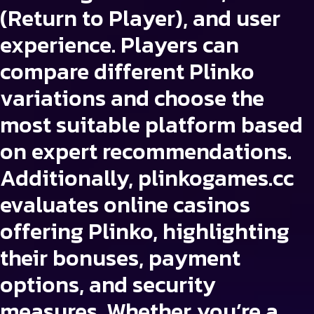
(Return to Player), and user
experience. Players can
compare different Plinko
variations and choose the
most suitable platform based
on expert recommendations.
Additionally, plinkogames.cc
evaluates online casinos
offering Plinko, highlighting
their bonuses, payment
options, and security
measures. Whether you’re a