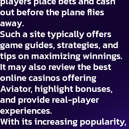
players place bets and cash
out before the plane flies
away.
Such a site typically offers
game guides, strategies, and
tips on maximizing winnings.
It may also review the best
online casinos offering
Aviator, highlight bonuses,
and provide real-player
experiences.
With its increasing popularity,