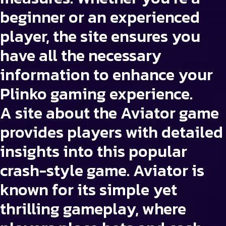
beginner or an experienced
player, the site ensures you
have all the necessary
information to enhance your
Plinko gaming experience.
A
site about the Aviator game
provides players with detailed
insights into this popular
crash-style game. Aviator is
known for its simple yet
thrilling gameplay, where