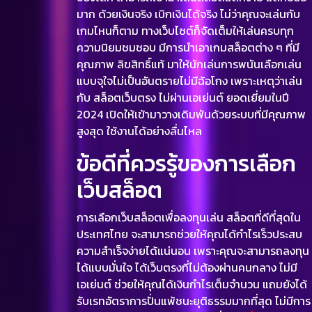
มาก ด้วยเงินจริง เบิกเงินได้จริง ไม่ว่าคุณจะเล่นกับ
เกมไหนก็ตาม ทางเว็บไซต์ก็จัดเต็มให้เล่นครบทุก
ความนิยมชมชอบ มีการนำเอาเกมสล็อตต่าง ๆ ที่มี
คุณภาพ ลิขสิทธิ์แท้ มาให้นักเล่นการพนันเลือกเล่น
แบบจุใจไม่เป็นอันตรายไม่มีฉ้อโกง เพราะเหตุว่าเล่น
กับ สล็อตเว็บตรง ไม่ผ่านเอเย่นต์ ยอดเยี่ยมในปี
2024 เปิดให้เข้ามาวางเดิมพันด้วยระบบที่มีคุณภาพ
สูงสุด ใช้งานได้อย่างลื่นไหล
ข้อดีที่ควรรู้ของการเลือก
เว็บสล็อต
การเลือกเว็บสล็อตเพื่อลงทุนเล่น สล็อตที่ดีที่สุดใน
ประเทศไทย จะสามารถช่วยให้คุณได้กำไรเร็วประสบ
ความสำเร็จง่ายได้แน่นอน เพราะคุณจะสามารถลงทุน
ได้แบบมั่นใจ ได้เว็บตรงที่ไม่ต้องผ่านคนกลาง ไม่มี
เอเย่นต์ ช่วยให้คุณได้เงินกำไรเต็มจำนวน แถมยังได้
รับเรทอัตราการปั่นแพ้ชนะยุติธรรมมากที่สุด ไม่มีการ