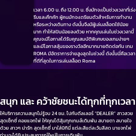
เวลา 6.00 น. ถึง 12.00 น. ซึ่งมักจะเป็นช่วงเวลาที่เร่ง
รีบและคึกคัก ผู้คนมักจะเตรียมตัวสำหรับการทำงาน
หรือระหว่างเดินทาง ดังนั้นจึงมีผู้เล่นสล็อตใช้น้อย
มาก ทำให้สปินน้อยลงด้วย หากคุณเล่นในช่วงเวลานี้
คุณจะมีโอกาสได้รับคุณสมบัติพิเศษของเกมง่ายๆ
และมีโอกาสลุ้นของรางวัลอีกมากมายติดต่อกัน เกม
ROMA มีอัตราการจ่ายสูงสุดในช่วงนี้ ดังนั้นนี่คือเวลา
ที่ดีที่สุดในการเล่นสล็อต Roma
สนุก และ คว้าชัยชนะได้ทุกที่ทุกเวลา
ให้บริการความสนุกไม่รู้จบ 24 ชม. ไปกับดีลเลอร์ “DEALER” สาวสวย
สุดเซ็กซี่ คอยแจกไพ่ ให้คุณได้ลุ้นทุกเกมส์เดิมพัน สบายตา สบายใจ
ด้วย สาวๆ น่ารัก สุดเซ็กซี่ มาใส่บิกินี่ แต่ละสีแต่ละวันสีสด มาแจกไพ่
ท่านจะได้รับประสบการณ์ใหม่ในการเดิมพัน