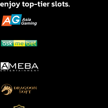
enjoy top-tier slots.