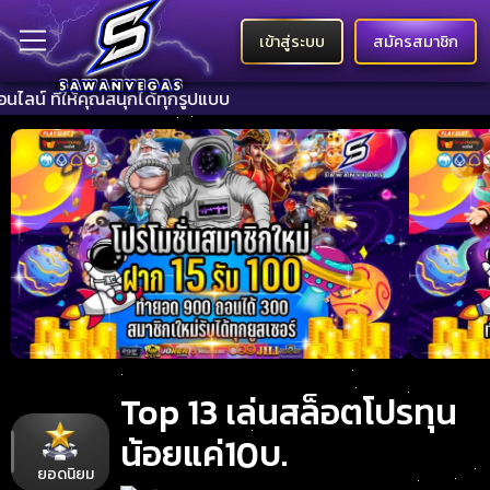
เข้าสู่ระบบ
สมัครสมาชิก
ณสนุกได้ทุกรูปแบบ
Top 13 เล่นสล็อตโปรทุน
น้อยแค่10บ.
ยอดนิยม