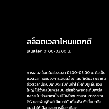
สล็อตเวลาไหนแตกดี
เล่นสล็อต 01.00-03.00 น.
การเล่นสล็อตในช่วงเวลา 01.00-03.00 น. ถือเป็น
ช่วงเวลาทองของการเล่นสล็อตเลยทีเดียว เพราะใน
ช่วงเวลานี้ระบบเกมจะเริ่มคืนกำไรให้กับผู้เล่นส่วน
ใหญ่ ไม่ว่าจะเป็นฟรีสปินหรือแจ็กพอตระดับเฟิร์ส
คลาส ในช่วงเวลานี้จะมีให้เลือกมากมาย ตารางเกม
PG ของพันธุ์ทิพย์ มีแนวโน้มที่จะพัง ดังนั้นเราจึง
แนะนำให้เลือกรายการนี้มากที่สุด