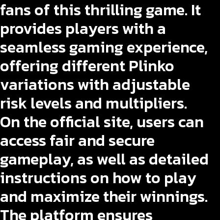
fans of this thrilling game. It
provides players with a
seamless gaming experience,
offering different Plinko
variations with adjustable
risk levels and multipliers.
On the official site, users can
access fair and secure
gameplay, as well as detailed
instructions on how to play
and maximize their winnings.
The platform ensures