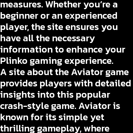
measures. Whether you’re a
beginner or an experienced
player, the site ensures you
have all the necessary
information to enhance your
Plinko gaming experience.
A
site about the Aviator game
provides players with detailed
insights into this popular
crash-style game. Aviator is
known for its simple yet
thrilling gameplay, where