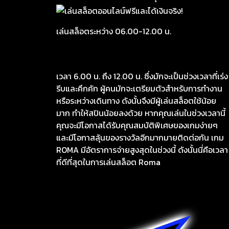
เล่นสล็อตระหว่าง 06.00-12.00 น.
เวลา 6.00 น. ถึง 12.00 น. ซึ่งมักจะเป็นช่วงเวลาที่เร่ง
รีบและคึกคัก ผู้คนมักจะเตรียมตัวสำหรับการทำงาน
หรือระหว่างเดินทาง ดังนั้นจึงมีผู้เล่นสล็อตใช้น้อย
มาก ทำให้สปินน้อยลงด้วย หากคุณเล่นในช่วงเวลานี้
คุณจะมีโอกาสได้รับคุณสมบัติพิเศษของเกมง่ายๆ
และมีโอกาสลุ้นของรางวัลอีกมากมายติดต่อกัน เกม
ROMA มีอัตราการจ่ายสูงสุดในช่วงนี้ ดังนั้นนี่คือเวลา
ที่ดีที่สุดในการเล่นสล็อต Roma