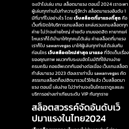
จะเข้าไปเล่น เกม สล็อตมาแรง ตอนนี้ 2024 เราจะพา
ผู้เล่นทุกท่านไปทำความรู้จักว่า สล็อตมาแรงอันดับ 1
มีที่มาที่ไปอย่างไร โดย
เว็บสล็อตที่มาแรงที่สุด
คือ
เว็บที่เปิดให้บริการเกมสล็อต แหล่งรวมเกมสล็อตทุก
ค่าย ไม่ว่าจะค่ายใหญ่ ค่ายดัง เกมยอดฮิต หายากแค่
ไหนเราก็ได้นำมาให้ทุกคนได้เล่น ค่ายสล็อตที่มาแรง
เราก็ไป sawanvegas มาให้ผู้เล่นทุกท่านได้เล่นกัน
ก่อนใคร
เว็บสล็อตใหม่ล่าสุด มาแรง
ที่จัดเต็มเรื่อง
ของคุณภาพ ผนวกกับระบบอัตโนมัติที่ใช้งานง่าย
ครบครัน คอยอัพเดทกันอย่างต่อเนื่อง เว็บเกมสล็อต
กำลังมาแรง 2023 ต้องเราเท่านั้น sawanvegas คัด
สรรเกมสล็อตท็อปฮิตมารวมไว้ให้แล้ว เว็บสล็อตมา
แรง ตอนนี้ เล่นง่าย ไม่ว่าท่านจะเป็นใครเราดูแลและ
บริการอย่างเท่าเทียมระดับ VIP กันทุกราย
สล็อตสวรรค์จัดอันดับเว็
ปมาแรงในไทย2024