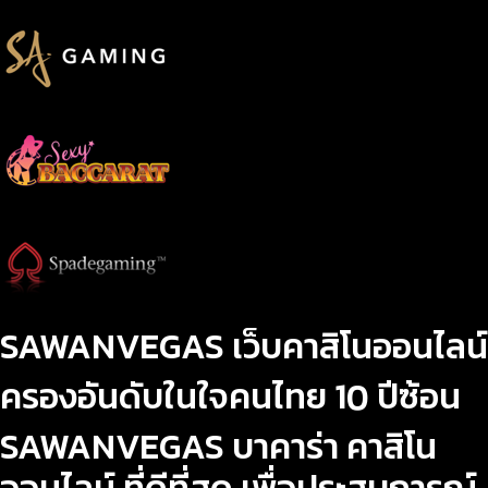
SAWANVEGAS เว็บคาสิโนออนไลน์
ครองอันดับในใจคนไทย 10 ปีซ้อน
SAWANVEGAS บาคาร่า คาสิโน