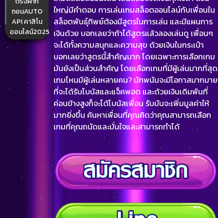
ตรงฝาก
ใหญ่มีคำตอบ การเล่นเกมสล็อตออนไลน์กับเพื่อนใน
ถอนAUTO
สล็อตพันธุ์ทิพย์ต้องมีสูตรในการเล่น และมีแผนการ
API คาสิโน
ออนไลน์2025
เงินด้วย บอกเลยว่าถ้าได้สูตรแล้วลองเล่นดู เพื่อนๆ
จะได้ทั้งความสนุกและความสุข ด้วยเงินในกระเป๋า
บอกเลยว่าสูตรนี้สำคัญมาก โดยเฉพาะการเลือกเกม
มันยังเป็นส่วนสำคัญ โดยเลือกเกมที่มีผู้เล่นมากที่สุด
เกมไหนมีผู้เล่นหลายคน? นักพนันจะมีโอกาสมากมาย
ที่จะได้รับโบนัสและแจ็คพอต และด้วยเงินเดิมพันที่
ค่อนข้างสูงก็จะได้โบนัสเพื่อน รับมันจะเพิ่มมูลค่าให้
มากยิ่งขึ้น ค้นหาเพื่อนที่คุณคิดว่าคุณสามารถเลือก
เกมที่คุณถนัดและมั่นใจและสามารถทำได้