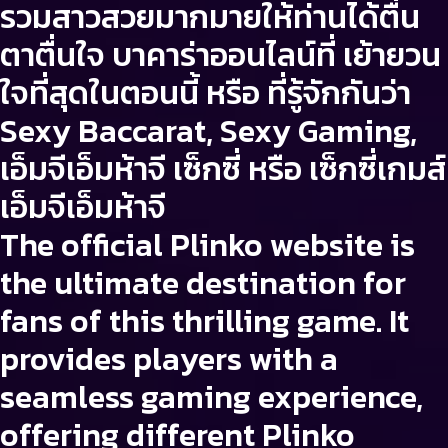
รวมสาวสวยมากมายให้ท่านได้ตื่น
ตาตื่นใจ บาคาร่าออนไลน์ที่ เย้ายวน
ใจที่สุดในตอนนี้ หรือ ที่รู้จักกันว่า
Sexy Baccarat, Sexy Gaming,
เอ็มจีเอ็มห้าจี เซ็กซี่ หรือ เซ็กซี่เกมส์
เอ็มจีเอ็มห้าจี
The
official Plinko website
is
the ultimate destination for
fans of this thrilling game. It
provides players with a
seamless gaming experience,
offering different Plinko