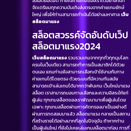
สล็อตยอดฮิต ภายในค่ายเกมของเราได้อย่างทันที
จัดเตรียมทุกความบันเทิงส่งตรงจากค่ายเกมยักษ์
ใหญ่ เพื่อให้ท่านสามารถทำเงินได้อย่างมหาศาล
เว็บ
สล็อตมาแรง
สล็อตสวรรค์จัดอันดับเว็ป
สล็อตมาแรง2024
เว็บสล็อตมาแรง
รวบรวมเกมจากทุกทั่วทุกมุมโลก
ครบในเว็บเดียว สามารถทำการเป็นสมาชิกได้ด้วย
ตนเอง แถมท่านยังสามารถเลือกเข้าใช้งานกับทาง
ค่ายเกมได้โดยตรง ด้วยระบบที่มีความทันสมัย
สามารถเข้าเล่นเกมได้มากกว่าพันเกม เว็บใหม่มาแรง
สล็อต เราสามารถมอบทางเลือกและความอิสระให้แก่
ผู้เล่น ทุกเกมสล็อตของเราพัฒนามาเพื่อผู้เล่นโดย
เฉพาะ ทุกเกมสล็อตผ่านการคัดกรองมาเป็นอย่างดี
ผ่านการทดสอบมาแล้ว สล็อตมาแรง กลายเป็นสถาน
ที่สร้างรายได้อย่างมากที่สุดในปัจจุบัน ถ้าหากท่าน
เป็นผู้เล่นใหม่ ที่ยังไม่เคยเล่นเกมสล็อตมาก่อน การที่