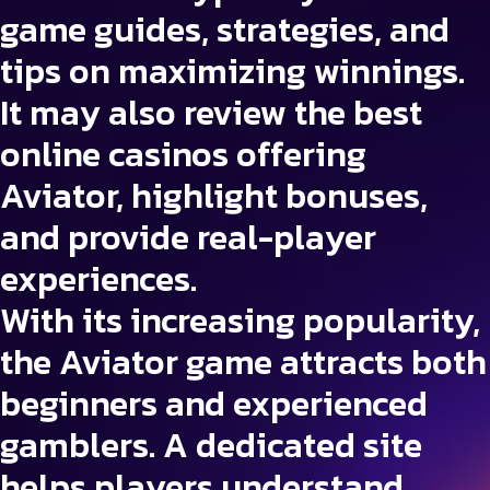
game guides, strategies, and
tips on maximizing winnings.
It may also review the best
online casinos offering
Aviator, highlight bonuses,
and provide real-player
experiences.
With its increasing popularity,
the Aviator game attracts both
beginners and experienced
gamblers. A dedicated site
helps players understand