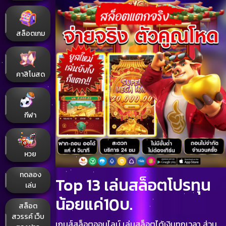
สล็อตเกม
คาสิโนสด
กีฬา
หวย
ทดลอง
Top 13 เล่นสล็อตโปรทุน
เล่น
น้อยแค่10บ.
สล็อต
สวรรค์ เว็บ
เกมส์สล็อตออนไลน์ เล่นสล็อตได้เงินทุกเวลา ส่วน