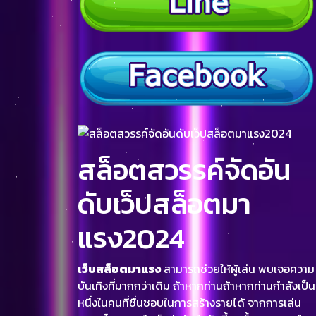
สล็อตสวรรค์จัดอัน
ดับเว็ปสล็อตมา
แรง2024
เว็บสล็อตมาแรง
สามารถช่วยให้ผู้เล่น พบเจอความ
บันเทิงที่มากกว่าเดิม ถ้าหากท่านถ้าหากท่านกำลังเป็น
หนึ่งในคนที่ชื่นชอบในการสร้างรายได้ จากการเล่น