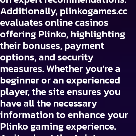
Additionally, plinkogames.cc
evaluates online casinos
offering Plinko, highlighting
their bonuses, payment
options, and security
measures. Whether you’re a
beginner or an experienced
player, the site ensures you
have all the necessary
information to enhance your
Plinko gaming experience.