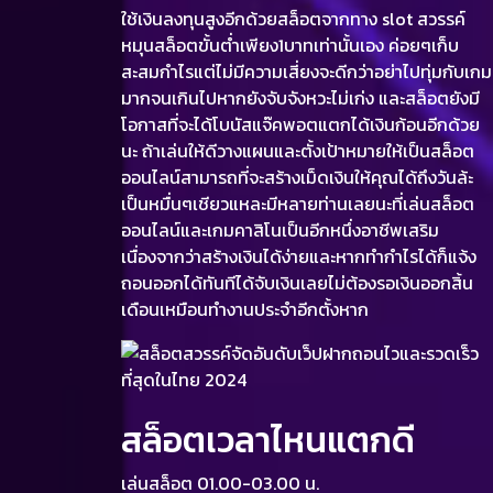
ใช้เงินลงทุนสูงอีกด้วยสล็อตจากทาง slot สวรรค์
หมุนสล็อตขั้นต่ำเพียง1บาทเท่านั้นเอง ค่อยๆเก็บ
สะสมกำไรแต่ไม่มีความเสี่ยงจะดีกว่าอย่าไปทุ่มกับเกม
มากจนเกินไปหากยังจับจังหวะไม่เก่ง และสล็อตยังมี
โอกาสที่จะได้โบนัสแจ๊คพอตแตกได้เงินก้อนอีกด้วย
นะ ถ้าเล่นให้ดีวางแผนและตั้งเป้าหมายให้เป็นสล็อต
ออนไลน์สามารถที่จะสร้างเม็ดเงินให้คุณได้ถึงวันล้ะ
เป็นหมื่นๆเชียวแหละมีหลายท่านเลยนะที่เล่นสล็อต
ออนไลน์และเกมคาสิโนเป็นอีกหนึ่งอาชีพเสริม
เนื่องจากว่าสร้างเงินได้ง่ายและหากทำกำไรได้ก็แจ้ง
ถอนออกได้ทันทีได้จับเงินเลยไม่ต้องรอเงินออกสิ้น
เดือนเหมือนทำงานประจำอีกตั้งหาก
สล็อตเวลาไหนแตกดี
เล่นสล็อต 01.00-03.00 น.