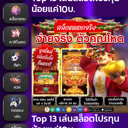
น้อยแค่10บ.
สล็อตเกม
คาสิโนสด
กีฬา
หวย
ทดลอง
Top 13 เล่นสล็อตโปรทุน
เล่น