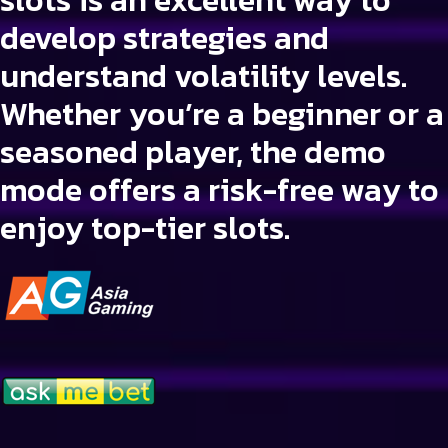
slots is an excellent way to
develop strategies and
understand volatility levels.
Whether you’re a beginner or a
seasoned player, the demo
mode offers a risk-free way to
enjoy top-tier slots.