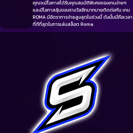
คุณจะมีโอกาสได้รับคุณสมบัติพิเศษของเกมง่ายๆ
และมีโอกาสลุ้นของรางวัลอีกมากมายติดต่อกัน เกม
ROMA มีอัตราการจ่ายสูงสุดในช่วงนี้ ดังนั้นนี่คือเวลา
ที่ดีที่สุดในการเล่นสล็อต Roma