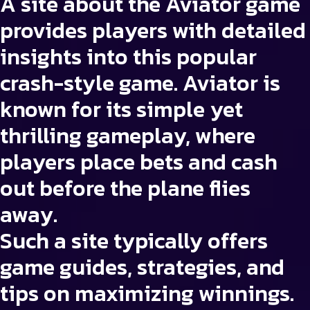
A
site about the Aviator game
provides players with detailed
insights into this popular
crash-style game. Aviator is
known for its simple yet
thrilling gameplay, where
players place bets and cash
out before the plane flies
away.
Such a site typically offers
game guides, strategies, and
tips on maximizing winnings.