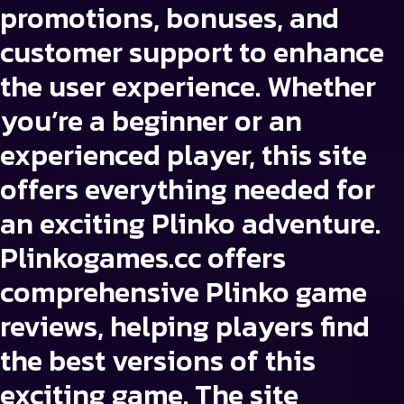
promotions, bonuses, and
customer support to enhance
the user experience. Whether
you’re a beginner or an
experienced player, this site
offers everything needed for
an exciting Plinko adventure.
Plinkogames.cc offers
comprehensive Plinko game
reviews
, helping players find
the best versions of this
exciting game. The site