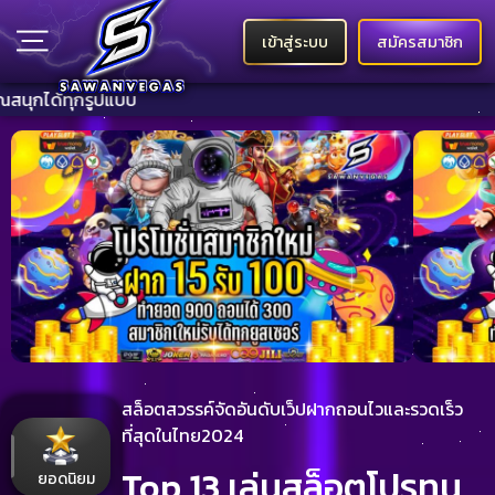
เข้าสู่ระบบ
สมัครสมาชิก
S
สล็อตสวรรค์จัดอันดับเว็ปฝากถอนไวและรวดเร็ว
ที่สุดในไทย2024
Top 13 เล่นสล็อตโปรทุน
ยอดนิยม