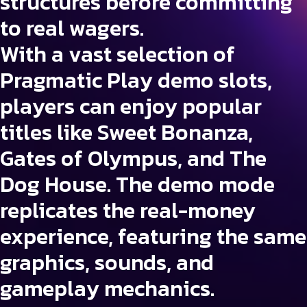
structures before committing
to real wagers.
With a vast selection of
Pragmatic Play demo slots,
players can enjoy popular
titles like Sweet Bonanza,
Gates of Olympus, and The
Dog House. The demo mode
replicates the real-money
experience, featuring the same
graphics, sounds, and
gameplay mechanics.