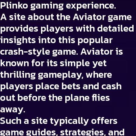
Plinko gaming experience.
A
site about the Aviator game
provides players with detailed
insights into this popular
crash-style game. Aviator is
known for its simple yet
thrilling gameplay, where
players place bets and cash
out before the plane flies
away.
Such a site typically offers
game guides, strategies, and