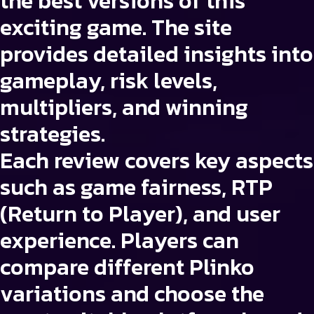
the best versions of this
exciting game. The site
provides detailed insights into
gameplay, risk levels,
multipliers, and winning
strategies.
Each review covers key aspects
such as game fairness, RTP
(Return to Player), and user
experience. Players can
compare different Plinko
variations and choose the