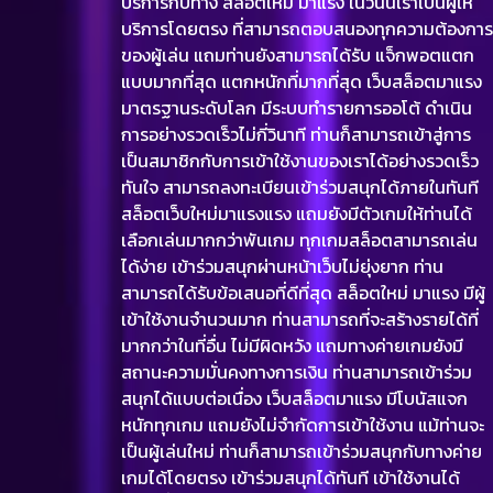
บริการกับทาง สล็อตใหม่ มาแรง ในวันนี้เราเป็นผู้ให้
บริการโดยตรง ที่สามารถตอบสนองทุกความต้องการ
ของผู้เล่น แถมท่านยังสามารถได้รับ แจ็กพอตแตก
แบบมากที่สุด แตกหนักที่มากที่สุด เว็บสล็อตมาแรง
มาตรฐานระดับโลก มีระบบทำรายการออโต้ ดำเนิน
การอย่างรวดเร็วไม่กี่วินาที ท่านก็สามารถเข้าสู่การ
เป็นสมาชิกกับการเข้าใช้งานของเราได้อย่างรวดเร็ว
ทันใจ สามารถลงทะเบียนเข้าร่วมสนุกได้ภายในทันที
สล็อตเว็บใหม่มาแรงแรง
แถมยังมีตัวเกมให้ท่านได้
เลือกเล่นมากกว่าพันเกม ทุกเกมสล็อตสามารถเล่น
ได้ง่าย เข้าร่วมสนุกผ่านหน้าเว็บไม่ยุ่งยาก ท่าน
สามารถได้รับข้อเสนอที่ดีที่สุด สล็อตใหม่ มาแรง มีผู้
เข้าใช้งานจำนวนมาก ท่านสามารถที่จะสร้างรายได้ที่
มากกว่าในที่อื่น ไม่มีผิดหวัง แถมทางค่ายเกมยังมี
สถานะความมั่นคงทางการเงิน ท่านสามารถเข้าร่วม
สนุกได้แบบต่อเนื่อง เว็บสล็อตมาแรง มีโบนัสแจก
หนักทุกเกม แถมยังไม่จำกัดการเข้าใช้งาน แม้ท่านจะ
เป็นผู้เล่นใหม่ ท่านก็สามารถเข้าร่วมสนุกกับทางค่าย
เกมได้โดยตรง เข้าร่วมสนุกได้ทันที เข้าใช้งานได้