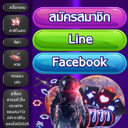
สล็อตเกม
คาสิโนสด
กีฬา
หวย
ทดลอง
เล่น
สล็อต
สวรรค์ เว็บ
ตรงฝาก
ถอนAUTO
API คาสิโน
ออนไลน์2025