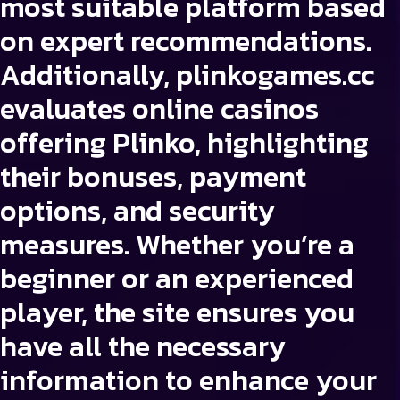
most suitable platform based
on expert recommendations.
Additionally, plinkogames.cc
evaluates online casinos
offering Plinko, highlighting
their bonuses, payment
options, and security
measures. Whether you’re a
beginner or an experienced
player, the site ensures you
have all the necessary
information to enhance your