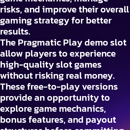
risks, and improve their overall
gaming strategy for better
results.
The
Pragmatic Play demo slot
allow players to experience
high-quality slot games
without risking real money.
These free-to-play versions
provide an opportunity to
explore game mechanics,
bonus features, and payout