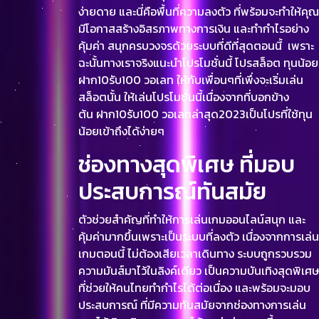
ง่ายดาย และนี่คือพื้นที่ความลงตัว ที่พร้อมจะทำให้คุณ
มีโอกาสสร้างอิสรภาพทางการเงิน และทำกำไรอย่าง
คุ้มค่า สนุกครบวงจรด้วยระบบที่ดีที่สุดตอนนี้ เพราะ
ฉะนั้นทางเราจริงแนะนำโปรโมชั่นนี้ โปรสล็อต ทุนน้อย
ฝาก10รับ100 วอเลท ให้กับเพื่อนๆที่เพึ่งจะเริ่มเล่น
สล็อตนั้น ให้เล่นโปรโมชั่นนี้เนื่องจากที่บอกข้าง
ต้น ฝาก10รับ100 วอเลทล่าสุด2023เป็นโปรที่ใช้ทุน
น้อยเข้าถึงได้ง่ายๆ
ช่องทางสุดพิเศษ ที่มอบ
ประสบการณ์ทันสมัย
ตัวช่วยสำคัญที่ทำให้การเล่นเกมออนไลน์สนุก และ
คุ้มค่ามากขึ้นเพราะเป็นระบบที่ลงตัว เนื่องจากการเล่น
เกมตอนนี้ ไม่ต้องเสียเวลาเดินทาง ระบบถูกรวบรวม
ความมันส์มาไว้ในลิงค์เดียว เป็นความบันเทิงสุดพิเศษ
ที่ช่วยให้คนไทยทำกำไรได้ต่อเนื่อง และพร้อมจะมอบ
ประสบการณ์ ที่มีความทันสมัยจากช่องทางการเล่น