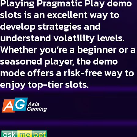
Playing Pragmatic Play demo
slots is an excellent way to
develop strategies and
understand volatility levels.
Whether you’re a beginner or a
seasoned player, the demo
mode offers a risk-free way to
enjoy top-tier slots.