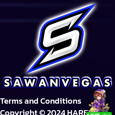
Terms and Conditions
Copyright © 2024 HAREM789