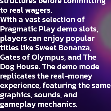
structures before committing
to real wagers.
With a vast selection of
Pragmatic Play demo slots,
players can enjoy popular
titles like Sweet Bonanza,
Gates of Olympus, and The
Dog House. The demo mode
replicates the real-money
experience, featuring the same
graphics, sounds, and
gameplay mechanics.