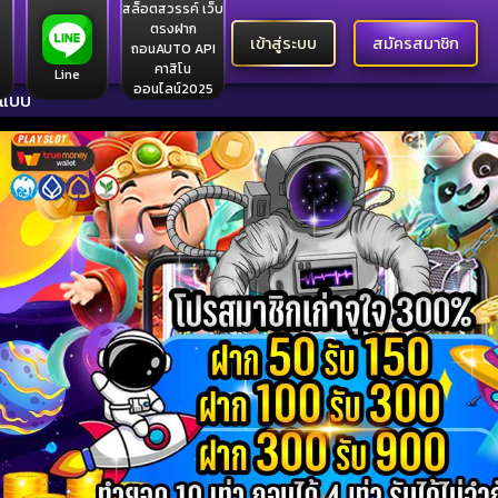
สล็อตสวรรค์ เว็บ
ตรงฝาก
เข้าสู่ระบบ
สมัครสมาชิก
ถอนAUTO API
คาสิโน
Line
ออนไลน์2025