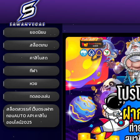
Sawanvegas คาสิโนออ
ยอดนิยม
สล็อตเกม
คาสิโนสด
กีฬา
หวย
ทดลองเล่น
สล็อตสวรรค์ เว็บตรงฝาก
ถอนAUTO API คาสิโน
ออนไลน์2025