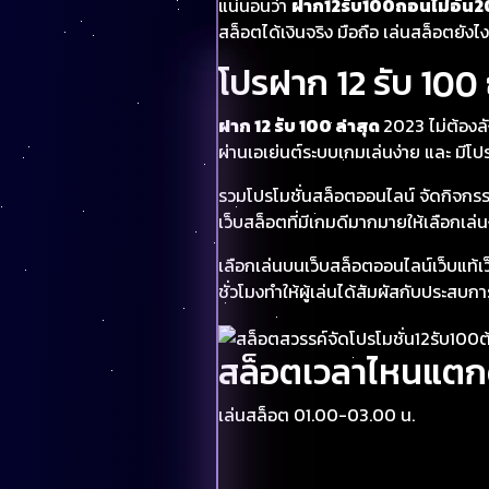
แน่นอนว่า
ฝาก
12
รับ
100
ถอนไม่อั้น
2
สล็อตได้เงินจริง มือถือ เล่นสล็อตยังไง
โปรฝาก 12 รับ 100 ถ
ฝาก
12
รับ
100
ล่าสุด
2023 ไม่ต้องล
ผ่านเอเย่นต์ระบบเกมเล่นง่าย และ มี
รวมโปรโมชั่นสล็อตออนไลน์ จัดกิจกร
เว็บสล็อตที่มีเกมดีมากมายให้เลือกเล่นง
เลือกเล่นบนเว็บสล็อตออนไลน์เว็บแท้เ
ชั่วโมงทำให้ผู้เล่นได้สัมผัสกับประสบก
สล็อตเวลาไหนแตก
เล่นสล็อต 01.00-03.00 น.