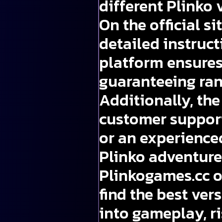
different Plinko 
On the official s
detailed instruc
platform ensures
guaranteeing ran
Additionally, the
customer support
or an experienced
Plinko adventure
Plinkogames.cc o
find the best ver
into gameplay, ri