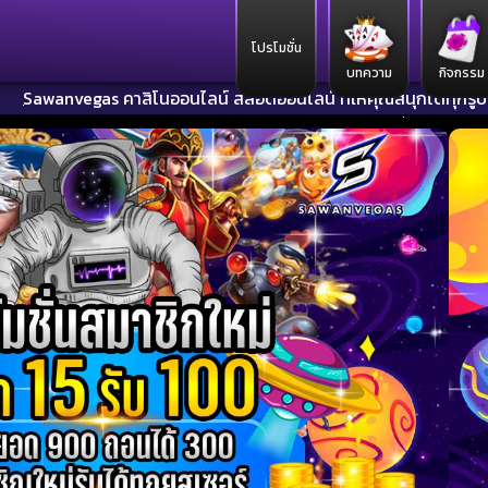
โปรโมชั่น
บทความ
กิจกรรม
นไลน์ สล็อตออนไลน์ ที่ให้คุณสนุกได้ทุกรูปแบบ