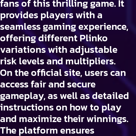
fans of this thrilling game. It
provides players with a
seamless gaming experience,
offering different Plinko
variations with adjustable
risk levels and multipliers.
On the official site, users can
access fair and secure
gameplay, as well as detailed
instructions on how to play
and maximize their winnings.
The platform ensures