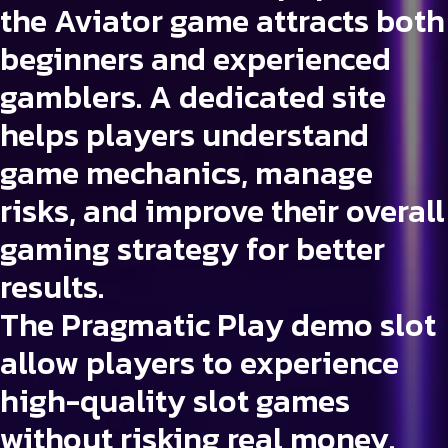
the Aviator game attracts both
beginners and experienced
gamblers. A dedicated site
helps players understand
game mechanics, manage
risks, and improve their overall
gaming strategy for better
results.
The
Pragmatic Play demo slot
allow players to experience
high-quality slot games
without risking real money.