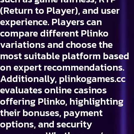
(Return to Player), and user
experience. Players can
compare different Plinko
variations and choose the
most suitable platform based
on expert recommendations.
Additionally, plinkogames.cc
evaluates online casinos
offering Plinko, highlighting
their bonuses, payment
options, and security