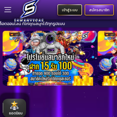
เข้าสู่ระบบ
สมัครสมาชิก
้คุณสนุกได้ทุกรูปแบบ
ยอดนิยม