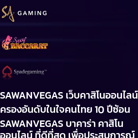
SAWANVEGAS เว็บคาสิโนออนไลน์
ครองอันดับในใจคนไทย 10 ปีซ้อน
SAWANVEGAS บาคาร่า คาสิโน
ออนไลน์ ที่ดีที่สุด เพื่อประสบการณ์