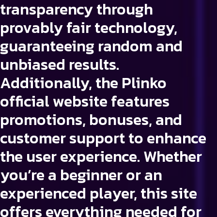
transparency through
provably fair technology,
guaranteeing random and
unbiased results.
Additionally, the Plinko
official website features
promotions, bonuses, and
customer support to enhance
the user experience. Whether
you’re a beginner or an
experienced player, this site
offers everything needed for