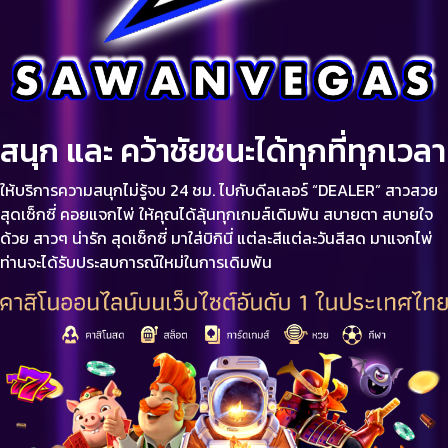
สนุก และ คว้าชัยชนะได้ทุกที่ทุกเวลา
ให้บริการความสนุกไม่รู้จบ 24 ชม. ไปกับดีลเลอร์ “DEALER” สาวสวย
สุดเซ็กซี่ คอยแจกไพ่ ให้คุณได้ลุ้นทุกเกมส์เดิมพัน สบายตา สบายใจ
ด้วย สาวๆ น่ารัก สุดเซ็กซี่ มาใส่บิกินี่ แต่ละสีแต่ละวันสีสด มาแจกไพ่
ท่านจะได้รับประสบการณ์ใหม่ในการเดิมพัน