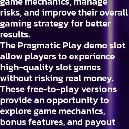
game mechanics, manage
risks, and improve their overall
gaming strategy for better
results.
The
Pragmatic Play demo slot
allow players to experience
high-quality slot games
without risking real money.
These free-to-play versions
provide an opportunity to
explore game mechanics,
bonus features, and payout