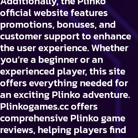
Additionally, the Plinko
official website features
promotions, bonuses, and
customer support to enhance
the user experience. Whether
you’re a beginner or an
experienced player, this site
offers everything needed for
an exciting Plinko adventure.
Plinkogames.cc offers
comprehensive Plinko game
reviews
, helping players find