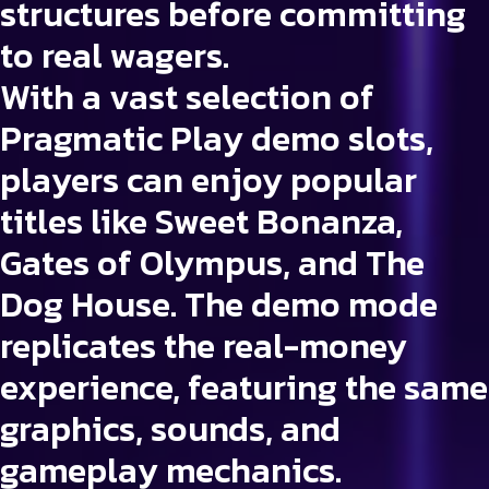
structures before committing
to real wagers.
With a vast selection of
Pragmatic Play demo slots,
players can enjoy popular
titles like Sweet Bonanza,
Gates of Olympus, and The
Dog House. The demo mode
replicates the real-money
experience, featuring the same
graphics, sounds, and
gameplay mechanics.