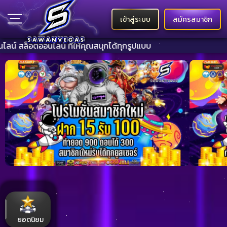
เข้าสู่ระบบ
สมัครสมาชิก
ไลน์ ที่ให้คุณสนุกได้ทุกรูปแบบ
ยอดนิยม