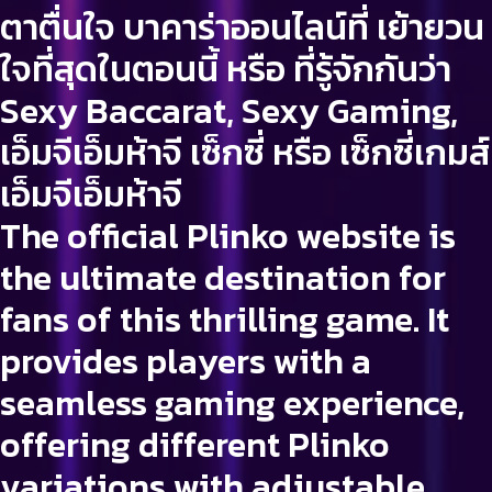
ตาตื่นใจ บาคาร่าออนไลน์ที่ เย้ายวน
ใจที่สุดในตอนนี้ หรือ ที่รู้จักกันว่า
Sexy Baccarat, Sexy Gaming,
เอ็มจีเอ็มห้าจี เซ็กซี่ หรือ เซ็กซี่เกมส์
เอ็มจีเอ็มห้าจี
The
official Plinko website
is
the ultimate destination for
fans of this thrilling game. It
provides players with a
seamless gaming experience,
offering different Plinko
variations with adjustable