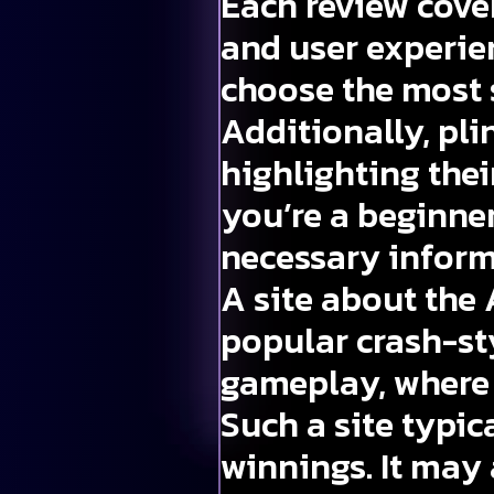
Each review cover
and user experie
choose the most 
Additionally, pli
highlighting the
you’re a beginner
necessary inform
A
site about the
popular crash-sty
gameplay, where 
Such a site typic
winnings. It may 