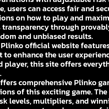
ite, users can access fair and se
tions on how to play and maximi
 transparency through provably
dom and unbiased results.
 Plinko official website featur
 to enhance the user experienc
 player, this site offers every
.
ffers comprehensive Plinko ga
sions of this exciting game. The
sk levels, multipliers, and winn