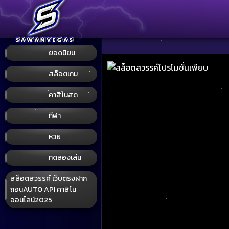
Sawan
ยอดนิยม
สล็อตเกม
คาสิโนสด
กีฬา
หวย
ทดลองเล่น
สล็อตสวรรค์ เว็บตรงฝาก
ถอนAUTO API คาสิโน
ออนไลน์2025