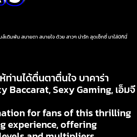
์เดิมพัน สบายตา สบายใจ ด้วย สาวๆ น่ารัก สุดเซ็กซี่ มาใส่บิกินี่
่านได้ตื่นตาตื่นใจ บาคาร่า
า Sexy Baccarat, Sexy Gaming, เอ็มจี
ation for fans of this thrilling
g experience, offering
levels and multipliers.