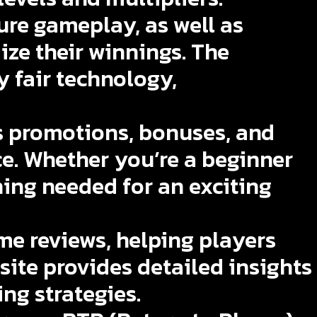
cure gameplay, as well as
ze their winnings. The
 fair technology,
es promotions, bonuses, and
e. Whether you’re a beginner
thing needed for an exciting
me reviews
, helping players
 site provides detailed insights
ing strategies.