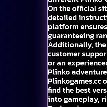
On the official s
detailed instruc
platform ensures
guaranteeing ran
Additionally, the
customer support
or an experienced
Plinko adventure
Plinkogames.cc o
find the best ver
into gameplay, ri