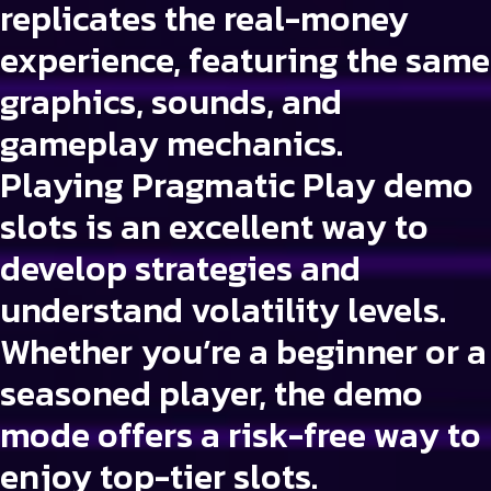
replicates the real-money
experience, featuring the same
graphics, sounds, and
gameplay mechanics.
Playing Pragmatic Play demo
slots is an excellent way to
develop strategies and
understand volatility levels.
Whether you’re a beginner or a
seasoned player, the demo
mode offers a risk-free way to
enjoy top-tier slots.