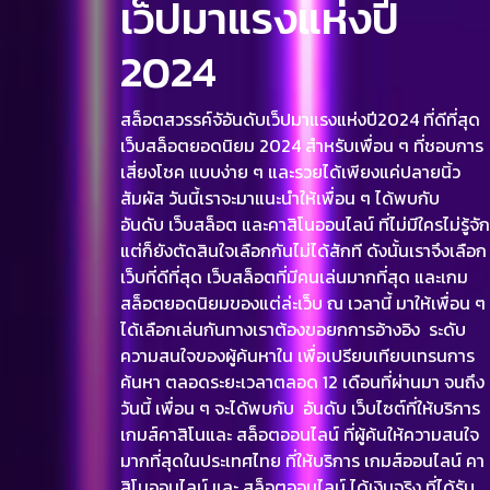
เว็ปมาแรงแห่งปี
2024
สล็อตสวรรค์จัอันดับเว็ปมาแรงแห่งปี2024
ที่ดีที่สุด
เว็บสล็อตยอดนิยม 2024 สำหรับเพื่อน ๆ ที่ชอบการ
เสี่ยงโชค แบบง่าย ๆ และรวยได้เพียงแค่ปลายนิ้ว
สัมผัส วันนี้เราจะมาแนะนำให้เพื่อน ๆ ได้พบกับ
อันดับ เว็บสล็อต และคาสิโนออนไลน์ ที่ไม่มีใครไม่รู้จัก
แต่ก็ยังตัดสินใจเลือกกันไม่ได้สักที ดังนั้นเราจึงเลือก
เว็บที่ดีที่สุด เว็บสล็อตที่มีคนเล่นมากที่สุด และเกม
สล็อตยอดนิยมของแต่ล่ะเว็บ ณ เวลานี้ มาให้เพื่อน ๆ
ได้เลือกเล่นกันทางเราต้องขอยกการอ้างอิง ระดับ
ความสนใจของผู้ค้นหาใน เพื่อเปรียบเทียบเทรนการ
ค้นหา ตลอดระยะเวลาตลอด 12 เดือนที่ผ่านมา จนถึง
วันนี้ เพื่อน ๆ จะได้พบกับ อันดับ เว็บไซต์ที่ให้บริการ
เกมส์คาสิโนและ สล็อตออนไลน์ ที่ผู้ค้นให้ความสนใจ
มากที่สุดในประเทศไทย ที่ให้บริการ เกมส์ออนไลน์ คา
สิโนออนไลน์ และ สล็อตออนไลน์ ได้เงินจริง ที่ได้รับ