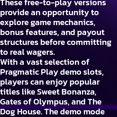
These free-to-play versions
provide an opportunity to
explore game mechanics,
bonus features, and payout
structures before committing
to real wagers.
With a vast selection of
Pragmatic Play demo slots,
players can enjoy popular
titles like Sweet Bonanza,
Gates of Olympus, and The
Dog House. The demo mode