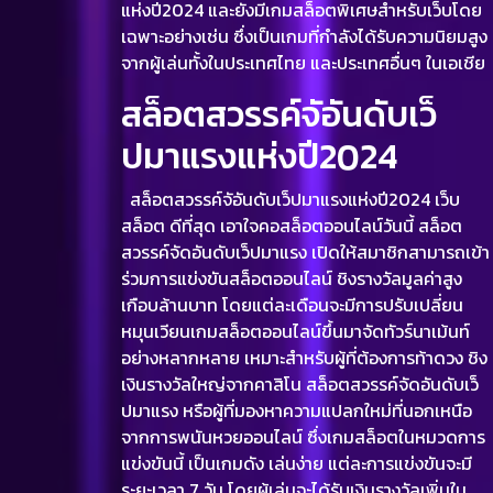
แห่งปี2024 และยังมีเกมสล็อตพิเศษสำหรับเว็บโดย
เฉพาะอย่างเช่น ซึ่งเป็นเกมที่กำลังได้รับความนิยมสูง
จากผู้เล่นทั้งในประเทศไทย และประเทศอื่นๆ ในเอเชีย
สล็อตสวรรค์จัอันดับเว็
ปมาแรงแห่งปี2024
สล็อตสวรรค์จัอันดับเว็ปมาแรงแห่งปี2024
เว็บ
สล็อต ดีที่สุด เอาใจคอสล็อตออนไลน์วันนี้ สล็อต
สวรรค์จัดอันดับเว็ปมาแรง เปิดให้สมาชิกสามารถเข้า
ร่วมการแข่งขันสล็อตออนไลน์ ชิงรางวัลมูลค่าสูง
เกือบล้านบาท โดยแต่ละเดือนจะมีการปรับเปลี่ยน
หมุนเวียนเกมสล็อตออนไลน์ขึ้นมาจัดทัวร์นาเม้นท์
อย่างหลากหลาย เหมาะสำหรับผู้ที่ต้องการท้าดวง ชิง
เงินรางวัลใหญ่จากคาสิโน สล็อตสวรรค์จัดอันดับเว็
ปมาแรง หรือผู้ที่มองหาความแปลกใหม่ที่นอกเหนือ
จากการพนันหวยออนไลน์ ซึ่งเกมสล็อตในหมวดการ
แข่งขันนี้ เป็นเกมดัง เล่นง่าย แต่ละการแข่งขันจะมี
ระยะเวลา 7 วัน โดยผู้เล่นจะได้รับเงินรางวัลเพิ่มใน