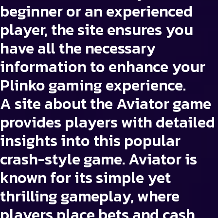
beginner or an experienced
player, the site ensures you
have all the necessary
information to enhance your
Plinko gaming experience.
A
site about the Aviator game
provides players with detailed
insights into this popular
crash-style game. Aviator is
known for its simple yet
thrilling gameplay, where
players place bets and cash