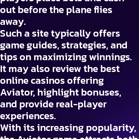
out before the plane flies
away.
Such a site typically offers
game guides, strategies, and
tips on maximizing winnings.
It may also review the best
online casinos offering
Aviator, highlight bonuses,
and provide real-player
experiences.
With its increasing popularity,