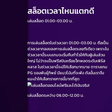
สล็อตเวลาไหนแตกดี
เล่นสล็อต 01.00-03.00 น.
การเล่นสล็อตในช่วงเวลา 01.00-03.00 น. ถือเป็น
ช่วงเวลาทองของการเล่นสล็อตเลยทีเดียว เพราะใน
ช่วงเวลานี้ระบบเกมจะเริ่มคืนกำไรให้กับผู้เล่นส่วน
ใหญ่ ไม่ว่าจะเป็นฟรีสปินหรือแจ็กพอตระดับเฟิร์ส
คลาส ในช่วงเวลานี้จะมีให้เลือกมากมาย ตารางเกม
PG ของพันธุ์ทิพย์ มีแนวโน้มที่จะพัง ดังนั้นเราจึง
แนะนำให้เลือกรายการนี้มากที่สุด
เล่นสล็อตระหว่าง 06.00-12.00 น.