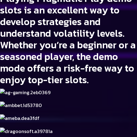
slots is an excellent way to
develop strategies and
understand volatility levels.
Whether you’re a beginner or a
seasoned player, the demo
mode offers a risk-free way to
enjoy top-tier slots.