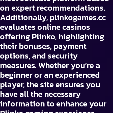
on expert recommendations.
Additionally, plinkogames.cc
evaluates online casinos
offering Plinko, highlighting
their bonuses, payment
options, and security
measures. Whether you’re a
beginner or an experienced
player, the site ensures you
have all the necessary
information to enhance your