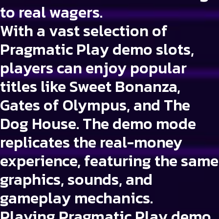
to real wagers.
With a vast selection of
Pragmatic Play demo slots,
players can enjoy popular
titles like Sweet Bonanza,
Gates of Olympus, and The
Dog House. The demo mode
replicates the real-money
experience, featuring the same
graphics, sounds, and
gameplay mechanics.
Playing Pragmatic Play demo