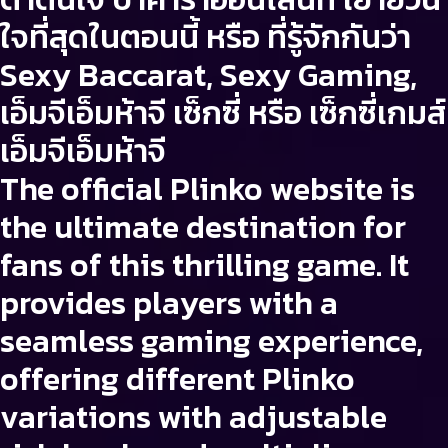
ใจที่สุดในตอนนี้ หรือ ที่รู้จักกันว่า
Sexy Baccarat, Sexy Gaming,
เอ็มจีเอ็มห้าจี เซ็กซี่ หรือ เซ็กซี่เกมส์
เอ็มจีเอ็มห้าจี
The
official Plinko website
is
the ultimate destination for
fans of this thrilling game. It
provides players with a
seamless gaming experience,
offering different Plinko
variations with adjustable