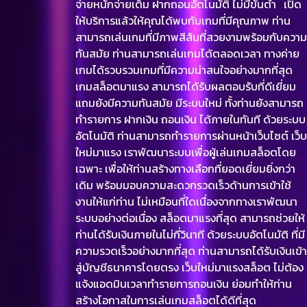
จ่ายหนักจ่ายเต็ม ฝากถอนอัตโนมัติ ไม่มีขั้นต่ำ
เปิด
ให้บริการแล้วให้คุณได้พบกับเกมที่มีคุณภาพ ท่าน
สามารถเล่นเกมที่มีภาพสีสันที่สวยงามพร้อมกับความ
ทันสมัย ท่านสามารถเล่นเกมได้ตลอดเวลา ทางค่าย
เกมได้รวบรวมเกมที่มีความน่าสนใจอย่างมากที่สุด
เกมสล็อตมาแรง สามารถได้รับผลตอบรับที่ดีเยี่ยม
แถมยังมีความทันสมัย มีระบบใหม่ ทั้งท่านยังสามารถ
ทำรายการ ฝากเงิน ถอนเงิน ได้ภายในทันที ด้วยระบบ
อัตโนมัติ ท่านสามารถทำรายการผ่านหน้าเว็บไซต์ เว็บ
ใหม่มาแรง เราพัฒนาระบบเพื่อผู้เล่นเกมสล็อตโดย
เฉพาะ เพื่อให้ท่านสร้างทางเลือกที่ยอดเยี่ยมยิ่งกว่า
เดิม พร้อมมอบความสะดวกรวดเร็วด้านการเข้าใช้
งานให้แก่ท่าน ไม่เหมือนที่ใดเนื่องจากทางเราพัฒนา
ระบบอย่างต่อเนื่อง สล็อตมาแรงที่สุด สามารถช่วยให้
ท่านได้รับเงินภายในไม่กี่วินาที ด้วยระบบอัตโนมัติ ที่มี
ความรวดเร็วอย่างมากที่สุด ท่านสามารถได้รับเงินเข้า
สู่บัญชีธนาคารโดยตรง เว็บใหม่มาแรงสล็อต ไม่ต้อง
แจ้งแอดมินเวลาทำรายการถอนเงิน ย่อมทำให้ท่าน
สร้างโอกาสในการเล่นเกมสล็อตได้ดีที่สุด