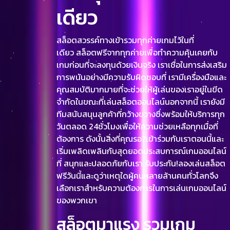
เดียว
สล็อตสวรรค์ทางเข้ารวมทุกค่ายเกมไว้ในที่
เดียว
สล็อตฟรีจากทุกค่ายเพื่อทำความคุ้นเคยกับ
เกมก่อนที่จะลงทุนด้วยเงินจริง เราเชื่อในการส่งเสริม
การพนันอย่างมีความรับผิดชอบที่ เรามีเครื่องมือและ
คุณสมบัติมากมายที่จะช่วยให้ผู้เล่นของเราอยู่ในขีด
จำกัดในขณะที่เล่นสล็อตออนไลน์นอกจากนี้ เรายังมี
ทีมสนับสนุนลูกค้าที่กว้างขวางซึ่งพร้อมให้บริการทุก
วันตลอด 24ชั่วโมงเพื่อให้ความช่วยเหลือทุกเมื่อที่
ต้องการ ดังนั้นสิ่งที่คุณรอ?เข้าร่วมกับเราตอนนี้และ
เริ่มเพลิดเพลินกับสุดยอดประสบการณ์เกมออนไลน์
ที่ สนุกและปลอดภัยกับเรา รับประกัน!ลองเล่นสล็อต
ฟรีวันนี้และดูว่าเหตุใดผู้คนหลายล้านคนทั่วโลกจึง
เลือกเราสำหรับความต้องการในการเล่นเกมออนไลน์
ของพวกเขา
สล็อตมาแรง รวมเกม