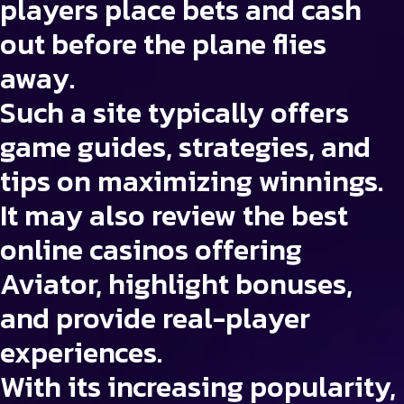
players place bets and cash
out before the plane flies
away.
Such a site typically offers
game guides, strategies, and
tips on maximizing winnings.
It may also review the best
online casinos offering
Aviator, highlight bonuses,
and provide real-player
experiences.
With its increasing popularity,