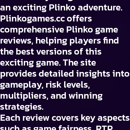
an exciting Plinko adventure.
Plinkogames.cc offers
comprehensive Plinko game
reviews
, helping players find
the best versions of this
exciting game. The site
provides detailed insights into
gameplay, risk levels,
multipliers, and winning
strategies.
Each review covers key aspects
such as game fairness, RTP