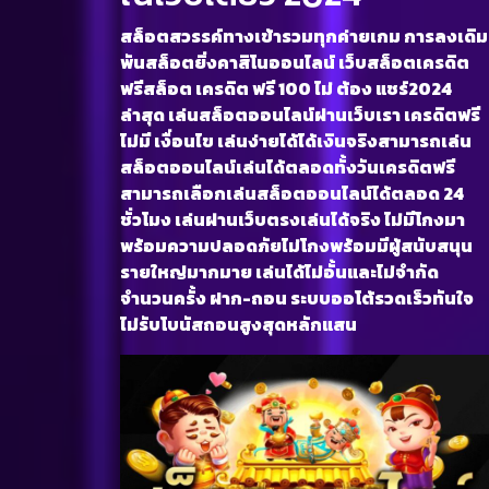
สล็อตสวรรค์ทางเข้ารวมทุกค่ายเกม การลงเดิม
พันสล็อตยิ่งคาสิโนออนไลน์ เว็บสล็อตเครดิต
ฟรีสล็อต เครดิต ฟรี 100 ไม่ ต้อง แชร์2024
ล่าสุด เล่นสล็อตออนไลน์ผ่านเว็บเรา เครดิตฟรี
ไม่มี เงื่อนไข เล่นง่ายได้ได้เงินจริงสามารถเล่น
สล็อตออนไลน์เล่นได้ตลอดทั้งวันเครดิตฟรี
สามารถเลือกเล่นสล็อตออนไลน์ได้ตลอด 24
ชั่วโมง เล่นผ่านเว็บตรงเล่นได้จริง ไม่มีโกงมา
พร้อมความปลอดภัยไม่โกงพร้อมมีผู้สนับสนุน
รายใหญ่มากมาย เล่นได้ไม่อั้นและไม่จำกัด
จำนวนครั้ง ฝาก-ถอน ระบบออโต้รวดเร็วทันใจ
ไม่รับโบนัสถอนสูงสุดหลักแสน