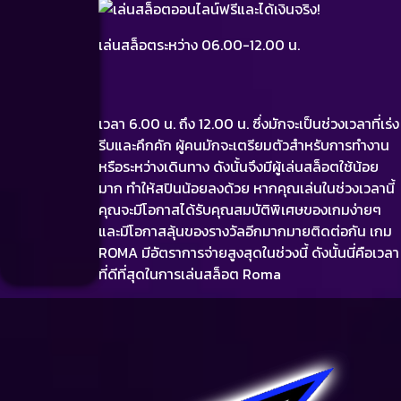
เล่นสล็อตระหว่าง 06.00-12.00 น.
เวลา 6.00 น. ถึง 12.00 น. ซึ่งมักจะเป็นช่วงเวลาที่เร่ง
รีบและคึกคัก ผู้คนมักจะเตรียมตัวสำหรับการทำงาน
หรือระหว่างเดินทาง ดังนั้นจึงมีผู้เล่นสล็อตใช้น้อย
มาก ทำให้สปินน้อยลงด้วย หากคุณเล่นในช่วงเวลานี้
คุณจะมีโอกาสได้รับคุณสมบัติพิเศษของเกมง่ายๆ
และมีโอกาสลุ้นของรางวัลอีกมากมายติดต่อกัน เกม
ROMA มีอัตราการจ่ายสูงสุดในช่วงนี้ ดังนั้นนี่คือเวลา
ที่ดีที่สุดในการเล่นสล็อต Roma