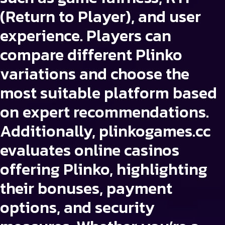
(Return to Player), and user
experience. Players can
compare different Plinko
variations and choose the
most suitable platform based
on expert recommendations.
Additionally, plinkogames.cc
evaluates online casinos
offering Plinko, highlighting
their bonuses, payment
options, and security