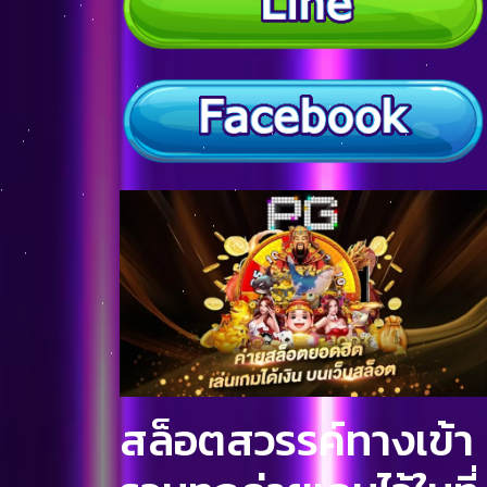
สล็อตสวรรค์ทางเข้า