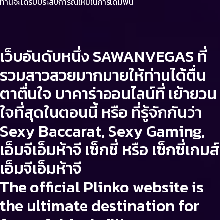
ท่านจะได้รับประสบการณ์ใหม่ในการเดิมพัน
เว็บอันดับหนึ่ง SAWANVEGAS ที่
รวมสาวสวยมากมายให้ท่านได้ตื่น
ตาตื่นใจ บาคาร่าออนไลน์ที่ เย้ายวน
ใจที่สุดในตอนนี้ หรือ ที่รู้จักกันว่า
Sexy Baccarat, Sexy Gaming,
เอ็มจีเอ็มห้าจี เซ็กซี่ หรือ เซ็กซี่เกมส์
เอ็มจีเอ็มห้าจี
The
official Plinko website
is
the ultimate destination for