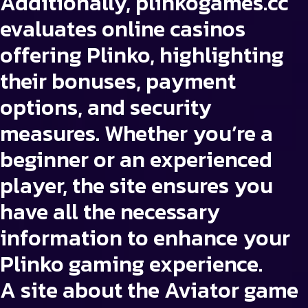
Additionally, plinkogames.cc
evaluates online casinos
offering Plinko, highlighting
their bonuses, payment
options, and security
measures. Whether you’re a
beginner or an experienced
player, the site ensures you
have all the necessary
information to enhance your
Plinko gaming experience.
A
site about the Aviator game