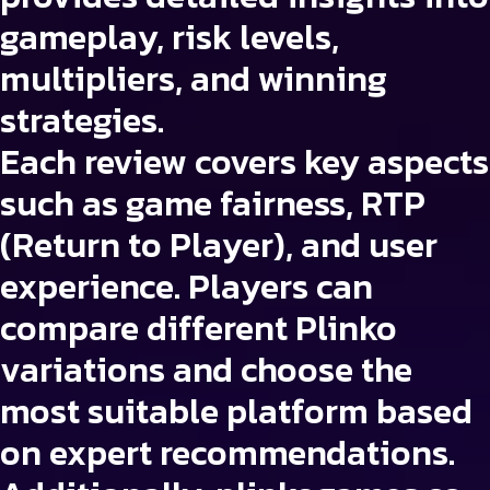
gameplay, risk levels,
multipliers, and winning
strategies.
Each review covers key aspects
such as game fairness, RTP
(Return to Player), and user
experience. Players can
compare different Plinko
variations and choose the
most suitable platform based
on expert recommendations.