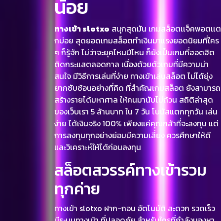
น้อย
ทางเข้า slotxo
สนุกสุดมัน เกมสล็อตเเจ็คพอตเเต
กบ่อย สุดยอดเกมสล็อตทำเงินมาแรงยอดนิยมที่ใคร
ๆ ก็รู้จัก ไม่ว่าจะยุคไหนปีไหน ก็ยังเป็นเกมที่ฮอตฮิต
ติดกระแสตลอดกาล เนื่องด้วยตัวเกมที่มีความน่า
สนใจ มีวิธีการเล่นที่ง่าย ทางเข้าเล่นสล็อต ไม่ได้ยุ่ง
ยากซับซ้อนอย่างที่คิด ที่สำคัญเกมสล็อต ยังสามารถ
สร้างรายได้มหาศาล ให้คนมานับไม่ถ้วน สถิติล่าสุด
ของเว็บเรา 5 ล้านบาท ใน 7 วัน โบนัสแตกทุกวัน เล่น
ง่าย ได้เงินจริง 100% เพียงแค่คุณกล้าที่จะลงทุน แต่
การลงทุนทุกอย่างย่อมมีความเสี่ยง ควรศึกษาให้ดี
และวิเคราะห์ให้ได้ก่อนลงทุน
สล็อตสวรรค์ทางเข้ารวม
ทุกค่าย
ทางเข้า slotxo ฝาก-ถอน อัตโนมัติ สะดวก รวดเร็ว
มีระบบทางเข้า ที่ปลอดภัย สำหรับใครที่กำลังมองหา