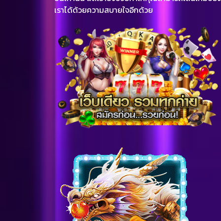
เราได้ด้วยความสบายใจอีกด้วย