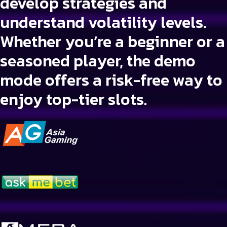
develop strategies and
understand volatility levels.
Whether you’re a beginner or a
seasoned player, the demo
mode offers a risk-free way to
enjoy top-tier slots.