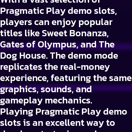
Pragmatic Play demo slots,
players can enjoy popular
titles like Sweet Bonanza,
Gates of Olympus, and The
Dog House. The demo mode
replicates the real-money
experience, featuring the same
graphics, sounds, and
gameplay mechanics.
Playing Pragmatic Play demo
slots is an excellent way to