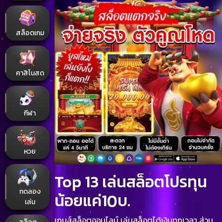
สล็อตเกม
คาสิโนสด
กีฬา
หวย
Top 13 เล่นสล็อตโปรทุน
ทดลอง
น้อยแค่10บ.
เล่น
เกมส์สล็อตออนไลน์ เล่นสล็อตได้เงินทุกเวลา ส่วน