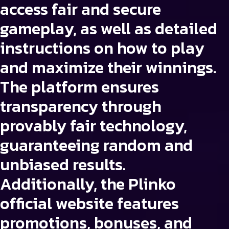
access fair and secure
gameplay, as well as detailed
instructions on how to play
and maximize their winnings.
The platform ensures
transparency through
provably fair technology,
guaranteeing random and
unbiased results.
Additionally, the Plinko
official website features
promotions, bonuses, and