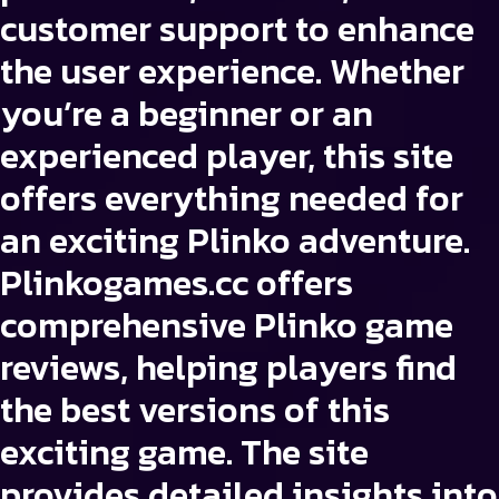
customer support to enhance
the user experience. Whether
you’re a beginner or an
experienced player, this site
offers everything needed for
an exciting Plinko adventure.
Plinkogames.cc offers
comprehensive Plinko game
reviews
, helping players find
the best versions of this
exciting game. The site
provides detailed insights into