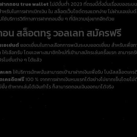
งฝากถอน true wallet
ไม่มีขั้นต่ํา 2023 ที่ตรงนี้ตั้งมั่นเรื่องของ
ำหรับในการฝากเบิกเงิน ใน สล็อตเว็บไซต์ตรงแตกง่าย ไม่ผ่านเอเย่นต
ปใช้บริการวิถีทางการฝากถอนอื่น ๆ ที่มีความยุ่งยากอีกด้วย
น สล็อตทรู วอลเลท สมัครฟรี
เอเย่นต์
ยอดเยี่ยมในทางเลือกการพนันระบบยอดเยี่ยม สำหรับเพื่อก
ต ให้เลือกรับ โดยเฉพาะสมาชิกใหม่ที่เข้ามาสมัครเล่นครั้งแรก สามารถ
โมชั่นต่าง ๆ ได้แล้ว
อลเลท
ให้บริการนักพนันสามารถเข้ามาฝากเงินเพื่อรับ โบนัสสล็อตเคร
ตเครดิตฟรี
100 % จากการฝากเงินหนแรกได้อย่างไม่ยากเย็นโดยไม่ต้องม
ม่ยั้ง ถ้าหากเล่นได้เงินกำไร ก็สามารถถอนเงินออกมาได้จริง