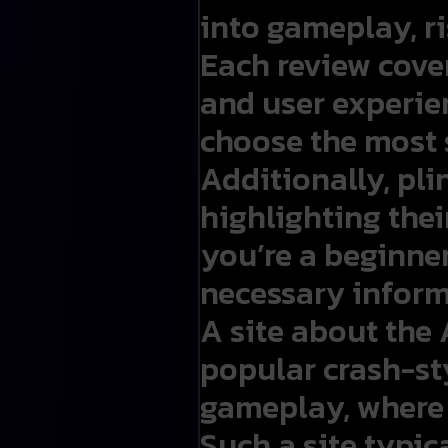
into gameplay, ri
Each review cover
and user experie
choose the most 
Additionally, pli
highlighting the
you’re a beginner
necessary inform
A
site about the
popular crash-sty
gameplay, where 
Such a site typic