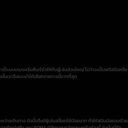
ะบบเกมจะเริ่มคืนกำไรให้กับผู้เล่นส่วนใหญ่ ไม่ว่าจะเป็นฟรีสปินหรือ
นั้นเราจึงแนะนำให้เลือกรายการนี้มากที่สุด
ะหว่างเดินทาง ดังนั้นจึงมีผู้เล่นสล็อตใช้น้อยมาก ทำให้สปินน้อยลงด้วย
ติดต่อกัน เกม ROMA มีอัตราการจ่ายสูงสุดในช่วงนี้ ดังนั้นนี่คือ