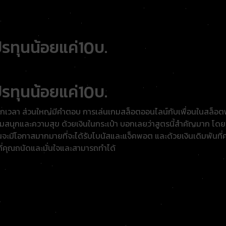
ปรทุนน้อยแค่10บ.
ปรทุนน้อยแค่10บ.
ุกเวลา ส่วนใหญ่มีคำตอบ การเล่นเกมสล็อตออนไลน์กับเพื่อนในสล็อตพัน
ความสนุกและความสุข ด้วยเงินในกระเป๋า บอกเลยว่าสูตรนี้สำคัญมาก โดย
จะมีโอกาสมากมายที่จะได้รับโบนัสและแจ็คพอต และด้วยเงินเดิมพันที่ค่อนข
ที่คุณถนัดและมั่นใจและสามารถทำได้