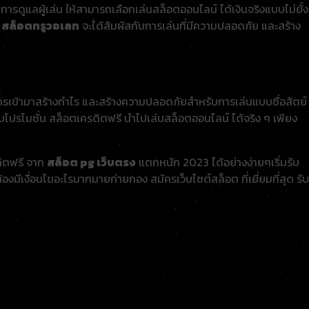
ระบบการดูแลผู้เล่น ให้สามารถเลือกเล่นสล็อตออนไลน์ ได้เงินจริงแบบไม่ยั้ง
์
สล็อตทรูวอเลท
จะได้สัมผัสกับการเล่นที่มีความปลอดภัย และสร้าง
ารเข้ามาสร้างกำไร และสร้างความปลอดภัยสำหรับการเล่นแบบซื่อสัตย์
รับโปรโมชั่น สล็อตเครดิตฟรี นำไปเล่นสล็อตออนไลน์ ได้จริง ๆ เพียง
ดิตฟรี จาก
สล็อต pg เว็บตรง
แตกหนัก 2023 ได้อย่างง่ายๆเริ่มรับ
ีเงื่อนไขอะไรมากมายก่ายกอง สมัครเว็บไซต์สล็อต ที่เยี่ยมที่สุด รับ