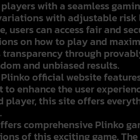
s players with a seamless gamin
variations with adjustable risk 
ite, users can access fair and se
tions on how to play and maximi
 transparency through provably
dom and unbiased results.
 Plinko official website featur
 to enhance the user experienc
 player, this site offers every
.
ffers comprehensive Plinko ga
sions of this exciting game. The