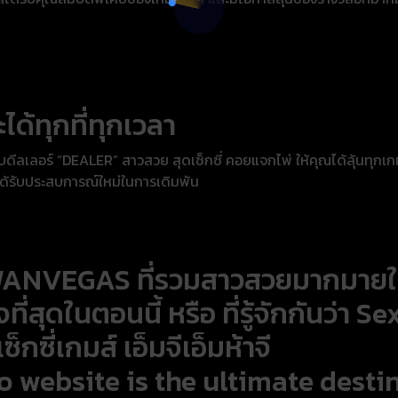
ได้ทุกที่ทุกเวลา
บดีลเลอร์ “DEALER” สาวสวย สุดเซ็กซี่ คอยแจกไพ่ ให้คุณได้ลุ้นทุกเกมส
ได้รับประสบการณ์ใหม่ในการเดิมพัน
AWANVEGAS ที่รวมสาวสวยมากมายให้ท
จที่สุดในตอนนี้ หรือ ที่รู้จักกันว่
 เซ็กซี่เกมส์ เอ็มจีเอ็มห้าจี
ko website
is the ultimate destin