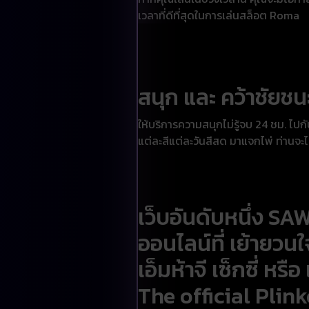
เวลาที่ดีที่สุดในการเล่นสล็อต Roma
สนุก และ คว้าชัยชนะ
ให้บริการความสนุกไม่รู้จบ 24 ชม. ไปกั
แต่ละสีแต่ละวันสีสด มาแจกไพ่ ท่านจะ
เว็บอันดับหนึ่ง S
ออนไลน์ที่ เย้ายวนใ
เอ็มห้าจี เซ็กซี่ หรือ
The
official Plin