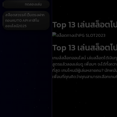
ทดลองเล่น
สล็อตสวรรค์ เว็บตรงฝาก
ถอนAUTO API คาสิโน
Top 13 เล่นสล็อตโ
ออนไลน์2025
Top 13 เล่นสล็อตโ
เกมส์สล็อตออนไลน์ เล่นสล็อตได้เงินท
สูตรแล้วลองเล่นดู เพื่อนๆ จะได้ทั้ง
ที่สุด เกมไหนมีผู้เล่นหลายคน? นักพนัน
เพื่อนที่คุณคิดว่าคุณสามารถเลือกเกม