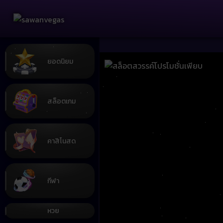
ยอดนิยม
สล็อตเกม
คาสิโนสด
กีฬา
หวย