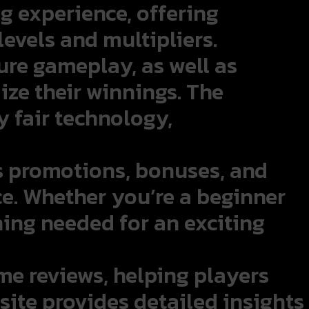
g experience, offering
levels and multipliers.
cure gameplay, as well as
ze their winnings. The
 fair technology,
es promotions, bonuses, and
e. Whether you’re a beginner
thing needed for an exciting
me reviews
, helping players
 site provides detailed insights