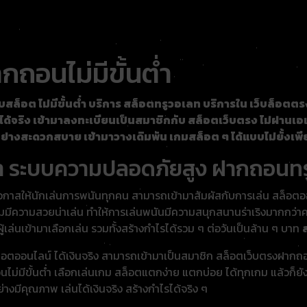
ถอนไม่มีขั้นต่ำ
็บสล็อต ไม่มีขั้นต่ำ บริการ สล็อตทรูวอเลท บริการใน เว็บล็อ
ได้จริง เข้ามาลงทะเบียนเป็นสมาชิกกับ
สล็อตเว็บตรง ไม่ผ่านเอเ
ย่างสะดวกสบาย เข้ามาวางเดิมพัน เกมสล็อต ๆ ได้แบบไม่ยั้งเพีย
้นต่ำ ระบบความปลอดภัยสูง ฝากถอนท
กาสให้นักเล่นการพนันทุกคน สามารถเข้ามาสัมผัสกับการเล่น สล็อตออนไ
กมมีความสวยน่าเล่น ทำให้การเล่นพนันมีความสนุกสนานร่าเริงมากกว่
ู้เล่นเข้ามาเลือกเล่น รวมทั้งสร้างกำไรได้รวม ๆ ต่อวันเป็นล้าน ๆ บาท
็อตออนไลน์ ได้เงินจริง สามารถเข้ามาเป็นสมาชิก สล็อตเว็บตรงฝากถอน tr
ไม่มีขั้นต่ำ เลือกเล่นเกม สล็อตแตกง่าย แตกบ่อย ได้ทุกเกม แล้วก็ยัง
่างมีคุณภาพ เล่นได้เงินจริง สร้างกำไรได้จริง ๆ