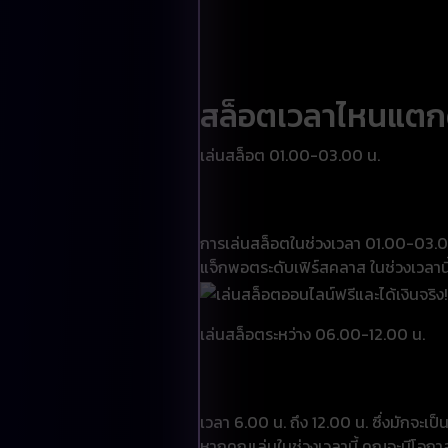
สล็อตเวลาไหนแตก
เล่นสล็อต 01.00-03.00 น.
การเล่นสล็อตในช่วงเวลา 01.00-03.00 น
แจ็กพอตระดับเฟิร์สคลาส ในช่วงเวลานี้
เล่นสล็อตระหว่าง 06.00-12.00 น.
เวลา 6.00 น. ถึง 12.00 น. ซึ่งมักจะเป
หากคุณเล่นในช่วงเวลานี้ คุณจะมีโอกา