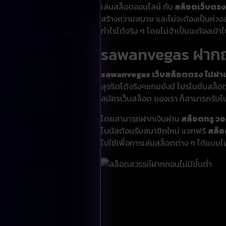
เล่นสล็อตออนไลน์ กับ
สล็อตเว็บตร
สร้างความสบาย และไม่จะต้องเป็นห่วงส
กำไรได้จริง ๆ โดยไม่จำเป็นจะต้องเข้าไ
sawanvegas ฝากถอ
sawanvegas เว็บสล็อตตรง ไม่ผ่าน
สุจริตได้จริงๆแถมยังมี โปรโมชั่นสล็อ
สมัครเว็บสล็อต ของเรา ก็สามารถรับโปร
โดยสามารถฝากเงินผ่าน
สล็อตทรู ว
โบนัสต้อนรับสมาชิกใหม่ แจกฟรี
สล็อ
ไปใช้เพื่อการเล่นสล็อตต่าง ๆ ได้แบบไ