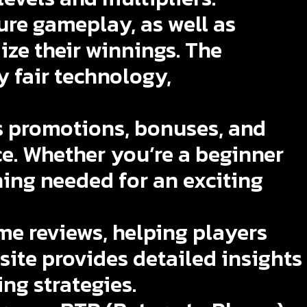
cure gameplay, as well as
ze their winnings. The
 fair technology,
es promotions, bonuses, and
e. Whether you’re a beginner
thing needed for an exciting
me reviews
, helping players
 site provides detailed insights
ing strategies.