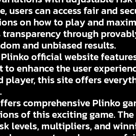
ite, users can access fair and se
tions on how to play and maximi
 transparency through provably
dom and unbiased results.
 Plinko official website featur
 to enhance the user experienc
 player, this site offers every
.
ffers comprehensive Plinko ga
sions of this exciting game. The
sk levels, multipliers, and winn