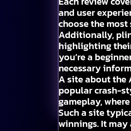
Each review cover
and user experie
choose the most 
Additionally, pli
highlighting the
you’re a beginner
necessary inform
A
site about the
popular crash-sty
gameplay, where 
Such a site typic
winnings. It may 