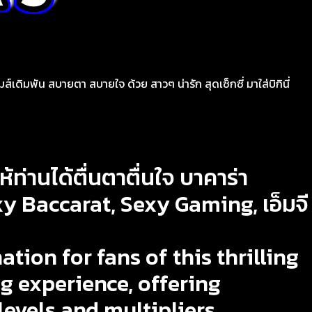
์เดิมพัน สบายตา สบายใจ ด้วย สาวๆ น่ารัก สุดเซ็กซี่ มาใส่บิกินี่
่านได้ตื่นตาตื่นใจ บาคาร่า
า Sexy Baccarat, Sexy Gaming, เอ็มจี
ation for fans of this thrilling
g experience, offering
levels and multipliers.