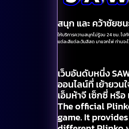
สนุก และ คว้าชัยชนะ
ให้บริการความสนุกไม่รู้จบ 24 ชม. ไปกั
แต่ละสีแต่ละวันสีสด มาแจกไพ่ ท่านจะ
เว็บอันดับหนึ่ง S
ออนไลน์ที่ เย้ายวนใ
เอ็มห้าจี เซ็กซี่ หรือ
The
official Plin
game. It provide
different Plinko 