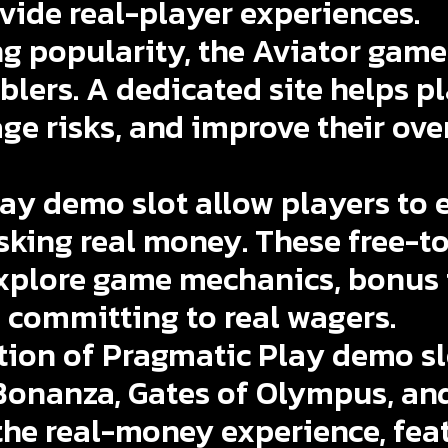
vide real-player experiences.
ng popularity, the Aviator gam
lers. A dedicated site helps 
e risks, and improve their over
lay demo slot
allow players to 
sking real money. These free-t
xplore game mechanics, bonus 
e committing to real wagers.
ction of Pragmatic Play demo sl
t Bonanza, Gates of Olympus, a
the real-money experience, fea