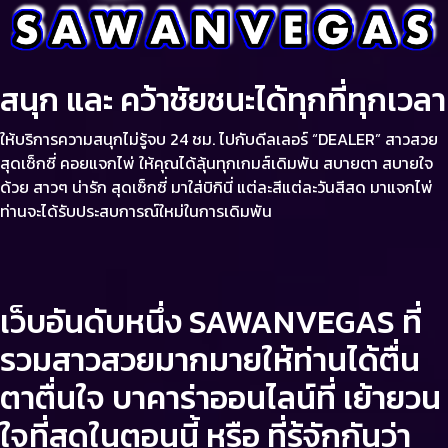
สนุก และ คว้าชัยชนะได้ทุกที่ทุกเวลา
ให้บริการความสนุกไม่รู้จบ 24 ชม. ไปกับดีลเลอร์ “DEALER” สาวสวย
สุดเซ็กซี่ คอยแจกไพ่ ให้คุณได้ลุ้นทุกเกมส์เดิมพัน สบายตา สบายใจ
ด้วย สาวๆ น่ารัก สุดเซ็กซี่ มาใส่บิกินี่ แต่ละสีแต่ละวันสีสด มาแจกไพ่
ท่านจะได้รับประสบการณ์ใหม่ในการเดิมพัน
เว็บอันดับหนึ่ง SAWANVEGAS ที่
รวมสาวสวยมากมายให้ท่านได้ตื่น
ตาตื่นใจ บาคาร่าออนไลน์ที่ เย้ายวน
ใจที่สุดในตอนนี้ หรือ ที่รู้จักกันว่า