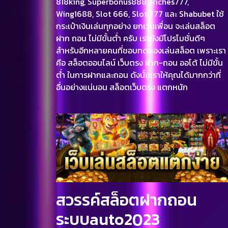
818king, Superbonus888, Riches777,
Wing1688, Slot 666, Slot 777 และ Shabubet ใช้
กระเป๋าเงินเล่นทุกอย่าง ยกเว้นเพื่อน จะเล่นสล็อต
ฝาก ถอน ไม่มีขั้นต่ำ ครับ เรายังมีโปรโมชั่นดีๆ
สำหรับอีกหลายคนที่ชอบทดลองเล่นสล็อต เพราะเรา
คือ สล็อตออนไลน์ เว็บตรง ฝาก-ถอน ออโต้ ไม่มีขั้น
ต่ำ ในการฝากและถอน ดังนั้นเราให้คุณได้มากกว่าที่
อื่นอย่างแน่นอน สล็อตเว็บตรง แตกหนัก
สวรรค์สล็อตฝากถอน
ระบบauto2023