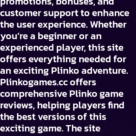
promotions, bonuses, and
customer support to enhance
the user experience. Whether
you’re a beginner or an
experienced player, this site
offers everything needed for
an exciting Plinko adventure.
Plinkogames.cc offers
comprehensive Plinko game
reviews
, helping players find
the best versions of this
exciting game. The site