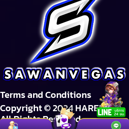
Terms and Conditions
Copyright © 2024 HAREM789
All Rights Reserved.