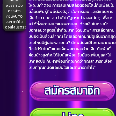
สล็อต
ใหญ่มีคำตอบ การเล่นเกมสล็อตออนไลน์กับเพื่อนใน
สวรรค์ เว็บ
สล็อตพันธุ์ทิพย์ต้องมีสูตรในการเล่น และมีแผนการ
ตรงฝาก
ถอนAUTO
เงินด้วย บอกเลยว่าถ้าได้สูตรแล้วลองเล่นดู เพื่อนๆ
API คาสิโน
จะได้ทั้งความสนุกและความสุข ด้วยเงินในกระเป๋า
ออนไลน์2025
บอกเลยว่าสูตรนี้สำคัญมาก โดยเฉพาะการเลือกเกม
มันยังเป็นส่วนสำคัญ โดยเลือกเกมที่มีผู้เล่นมากที่สุด
เกมไหนมีผู้เล่นหลายคน? นักพนันจะมีโอกาสมากมาย
ที่จะได้รับโบนัสและแจ็คพอต และด้วยเงินเดิมพันที่
ค่อนข้างสูงก็จะได้โบนัสเพื่อน รับมันจะเพิ่มมูลค่าให้
มากยิ่งขึ้น ค้นหาเพื่อนที่คุณคิดว่าคุณสามารถเลือก
เกมที่คุณถนัดและมั่นใจและสามารถทำได้