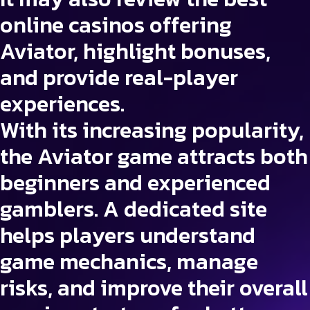
online casinos offering
Aviator, highlight bonuses,
and provide real-player
experiences.
With its increasing popularity,
the Aviator game attracts both
beginners and experienced
gamblers. A dedicated site
helps players understand
game mechanics, manage
risks, and improve their overall