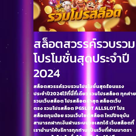
สล็อตสวรรค์รวบรวม
โปรโมชั่นสุดประจำปี
2024
สล็อตสวรรค์รวบรวมโปรโมชั่นสุดร้อนแรง
ประจำปี2024ไว้ที่นี่ที่เดียว รวมโปรสล็อต ทุกค่าย
รวมเว็บสล็อต โปรสล็อตล่าสุด
สล็อตเว็บ
ตรง
รวมโปรสล็อต PGSLOT ALLSLOT โปร
สล็อตทุนน้อย รวมเว็บไซต์สล็อต ใหม่ปัจจุบัน
สามารถฝากเงินผ่านระบบวอเลทได้ เว็บสล็อตที่
เรานำมาให้บริการทุกท่าน เป็นเว็บที่ผ่านมาตรา