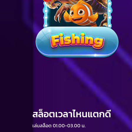
สล็อตเวลาไหนแตกดี
เล่นสล็อต 01.00-03.00 น.