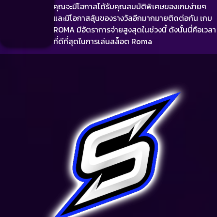
คุณจะมีโอกาสได้รับคุณสมบัติพิเศษของเกมง่ายๆ
และมีโอกาสลุ้นของรางวัลอีกมากมายติดต่อกัน เกม
ROMA มีอัตราการจ่ายสูงสุดในช่วงนี้ ดังนั้นนี่คือเวลา
ที่ดีที่สุดในการเล่นสล็อต Roma