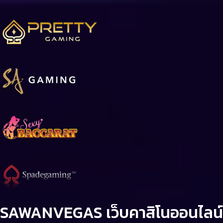
SAWANVEGAS เว็บคาสิโนออนไลน์