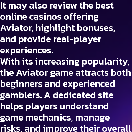
It may also review the best
online casinos offering
Aviator, highlight bonuses,
and provide real-player
experiences.
With its increasing popularity,
the Aviator game attracts both
beginners and experienced
gamblers. A dedicated site
helps players understand
game mechanics, manage
risks, and improve their overall