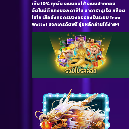
เสีย 10% ทุกวัน ระบบออโต้ ระบบฝากถอน
อัตโนมัติ แทงบอล คาสิโน บาคาร่า รูเร็ต สล็อต
ไฮโล เสือมังกร ครบวงจร รองรับระบบ True
Wallet แจกเครดิตฟรี ลุ้นหลักล้านได้ง่ายๆ