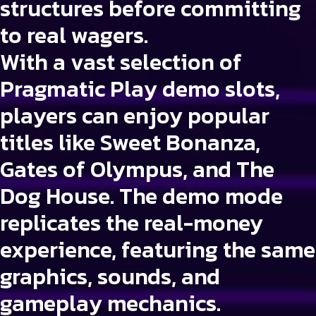
structures before committing
to real wagers.
With a vast selection of
Pragmatic Play demo slots,
players can enjoy popular
titles like Sweet Bonanza,
Gates of Olympus, and The
Dog House. The demo mode
replicates the real-money
experience, featuring the same
graphics, sounds, and
gameplay mechanics.