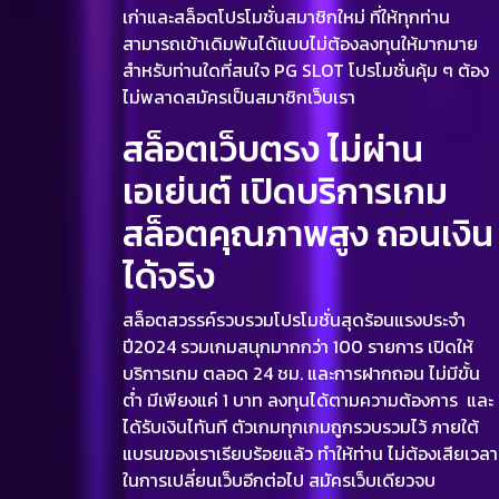
เก่าและสล็อตโปรโมชั่นสมาชิกใหม่ ที่ให้ทุกท่าน
สามารถเข้าเดิมพันได้แบบไม่ต้องลงทุนให้มากมาย
สำหรับท่านใดที่สนใจ PG SLOT โปรโมชั่นคุ้ม ๆ ต้อง
ไม่พลาดสมัครเป็นสมาชิกเว็บเรา
สล็อตเว็บตรง ไม่ผ่าน
เอเย่นต์ เปิดบริการเกม
สล็อตคุณภาพสูง ถอนเงิน
ได้จริง
สล็อตสวรรค์รวบรวมโปรโมชั่นสุดร้อนแรงประจำ
ปี2024
รวมเกมสนุกมากกว่า 100 รายการ เปิดให้
บริการเกม ตลอด 24 ชม. และการฝากถอน ไม่มีขั้น
ต่ำ มีเพียงแค่ 1 บาท ลงทุนได้ตามความต้องการ และ
ได้รับเงินไทันที ตัวเกมทุกเกมถูกรวบรวมไว้ ภายใต้
แบรนของเราเรียบร้อยแล้ว ทำให้ท่าน ไม่ต้องเสียเวลา
ในการเปลี่ยนเว็บอีกต่อไป สมัครเว็บเดียวจบ