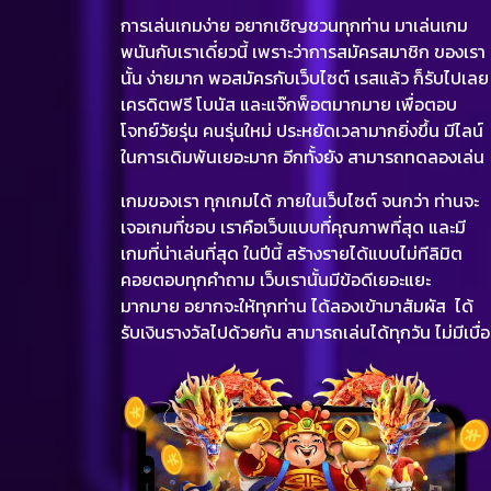
การเล่นเกมง่าย อยากเชิญชวนทุกท่าน มาเล่นเกม
พนันกับเราเดี๋ยวนี้ เพราะว่าการสมัครสมาชิก ของเรา
นั้น ง่ายมาก พอสมัครกับเว็บไซต์ เรสแล้ว ก็รับไปเลย
เครดิตฟรี โบนัส และแจ๊กพ็อตมากมาย เพื่อตอบ
โจทย์วัยรุ่น คนรุ่นใหม่ ประหยัดเวลามากยิ่งขึ้น มีไลน์
ในการเดิมพันเยอะมาก อีกทั้งยัง สามารถทดลองเล่น
เกมของเรา ทุกเกมได้ ภายในเว็บไซต์ จนกว่า ท่านจะ
เจอเกมที่ชอบ เราคือเว็บแบบที่คุณภาพที่สุด และมี
เกมที่น่าเล่นที่สุด ในปีนี้ สร้างรายได้แบบไม่ทีลิมิต
คอยตอบทุกคำถาม เว็บเรานั้นมีข้อดีเยอะแยะ
มากมาย อยากจะให้ทุกท่าน ได้ลองเข้ามาสัมผัส ได้
รับเงินรางวัลไปด้วยกัน สามารถเล่นได้ทุกวัน ไม่มีเบื่อ