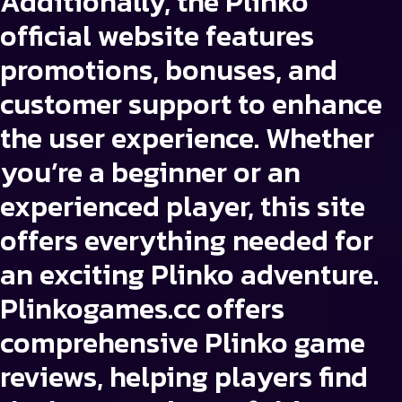
Additionally, the Plinko
official website features
promotions, bonuses, and
customer support to enhance
the user experience. Whether
you’re a beginner or an
experienced player, this site
offers everything needed for
an exciting Plinko adventure.
Plinkogames.cc offers
comprehensive Plinko game
reviews
, helping players find