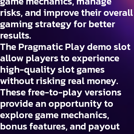
game mechanics, manage
risks, and improve their overall
gaming strategy for better
results.
The
Pragmatic Play demo slot
allow players to experience
high-quality slot games
without risking real money.
These free-to-play versions
provide an opportunity to
explore game mechanics,
bonus features, and payout