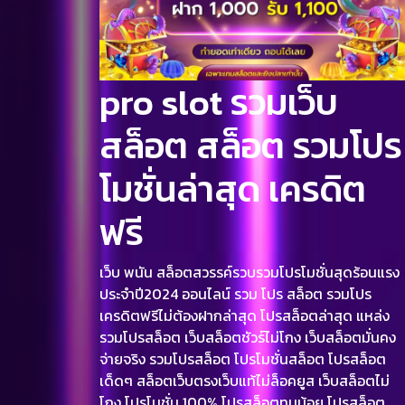
pro slot รวมเว็บ
สล็อต สล็อต รวมโปร
โมชั่นล่าสุด เครดิต
ฟรี
เว็บ พนัน สล็อตสวรรค์รวบรวมโปรโมชั่นสุดร้อนแรง
ประจำปี2024 ออนไลน์ รวม โปร สล็อต รวมโปร
เครดิตฟรีไม่ต้องฝากล่าสุด โปรสล็อตล่าสุด แหล่ง
รวมโปรสล็อต เว็บสล็อตชัวร์ไม่โกง เว็บสล็อตมั่นคง
จ่ายจริง รวมโปรสล็อต โปรโมชั่นสล็อต โปรสล็อต
เด็ดๆ สล็อตเว็บตรงเว็บแท้ไม่ล็อคยูส เว็บสล็อตไม่
โกง โปรโมชั่น 100% โปรสล็อตทุนน้อย โปรสล็อต