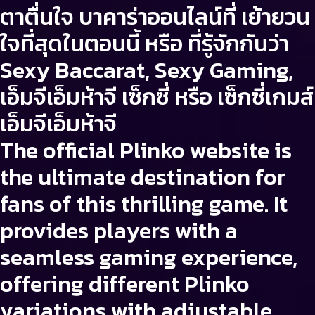
ตาตื่นใจ บาคาร่าออนไลน์ที่ เย้ายวน
ใจที่สุดในตอนนี้ หรือ ที่รู้จักกันว่า
Sexy Baccarat, Sexy Gaming,
เอ็มจีเอ็มห้าจี เซ็กซี่ หรือ เซ็กซี่เกมส์
เอ็มจีเอ็มห้าจี
The
official Plinko website
is
the ultimate destination for
fans of this thrilling game. It
provides players with a
seamless gaming experience,
offering different Plinko
variations with adjustable