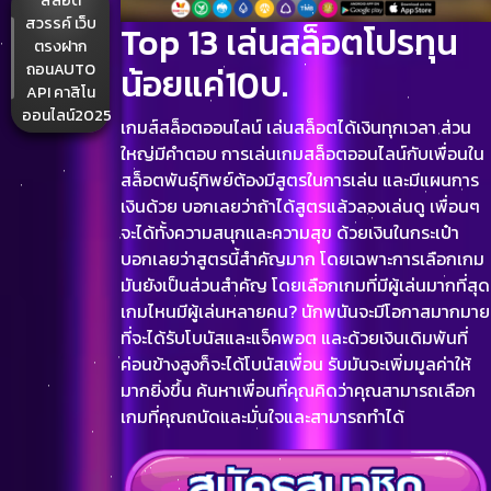
สล็อต
สวรรค์ เว็บ
Top 13 เล่นสล็อตโปรทุน
ตรงฝาก
น้อยแค่10บ.
ถอนAUTO
API คาสิโน
ออนไลน์2025
เกมส์สล็อตออนไลน์ เล่นสล็อตได้เงินทุกเวลา ส่วน
ใหญ่มีคำตอบ การเล่นเกมสล็อตออนไลน์กับเพื่อนใน
สล็อตพันธุ์ทิพย์ต้องมีสูตรในการเล่น และมีแผนการ
เงินด้วย บอกเลยว่าถ้าได้สูตรแล้วลองเล่นดู เพื่อนๆ
จะได้ทั้งความสนุกและความสุข ด้วยเงินในกระเป๋า
บอกเลยว่าสูตรนี้สำคัญมาก โดยเฉพาะการเลือกเกม
มันยังเป็นส่วนสำคัญ โดยเลือกเกมที่มีผู้เล่นมากที่สุด
เกมไหนมีผู้เล่นหลายคน? นักพนันจะมีโอกาสมากมาย
ที่จะได้รับโบนัสและแจ็คพอต และด้วยเงินเดิมพันที่
ค่อนข้างสูงก็จะได้โบนัสเพื่อน รับมันจะเพิ่มมูลค่าให้
มากยิ่งขึ้น ค้นหาเพื่อนที่คุณคิดว่าคุณสามารถเลือก
เกมที่คุณถนัดและมั่นใจและสามารถทำได้