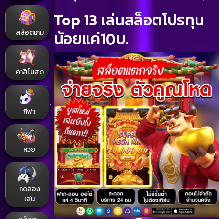
Top 13 เล่นสล็อตโปรทุน
น้อยแค่10บ.
สล็อตเกม
คาสิโนสด
กีฬา
หวย
ทดลอง
เล่น