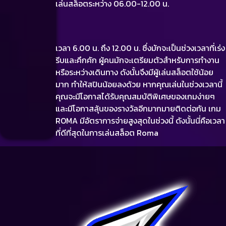
เล่นสล็อตระหว่าง 06.00-12.00 น.
เวลา 6.00 น. ถึง 12.00 น. ซึ่งมักจะเป็นช่วงเวลาที่เร่ง
รีบและคึกคัก ผู้คนมักจะเตรียมตัวสำหรับการทำงาน
หรือระหว่างเดินทาง ดังนั้นจึงมีผู้เล่นสล็อตใช้น้อย
มาก ทำให้สปินน้อยลงด้วย หากคุณเล่นในช่วงเวลานี้
คุณจะมีโอกาสได้รับคุณสมบัติพิเศษของเกมง่ายๆ
และมีโอกาสลุ้นของรางวัลอีกมากมายติดต่อกัน เกม
ROMA มีอัตราการจ่ายสูงสุดในช่วงนี้ ดังนั้นนี่คือเวลา
ที่ดีที่สุดในการเล่นสล็อต Roma