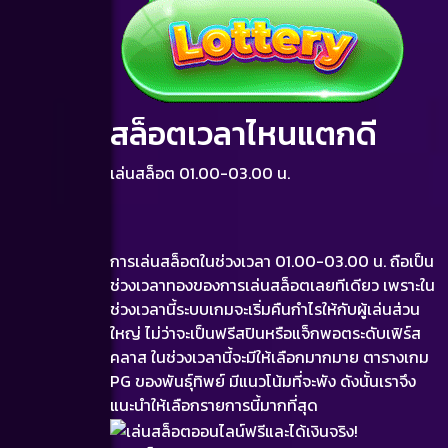
สล็อตเวลาไหนแตกดี
เล่นสล็อต 01.00-03.00 น.
การเล่นสล็อตในช่วงเวลา 01.00-03.00 น. ถือเป็น
ช่วงเวลาทองของการเล่นสล็อตเลยทีเดียว เพราะใน
ช่วงเวลานี้ระบบเกมจะเริ่มคืนกำไรให้กับผู้เล่นส่วน
ใหญ่ ไม่ว่าจะเป็นฟรีสปินหรือแจ็กพอตระดับเฟิร์ส
คลาส ในช่วงเวลานี้จะมีให้เลือกมากมาย ตารางเกม
PG ของพันธุ์ทิพย์ มีแนวโน้มที่จะพัง ดังนั้นเราจึง
แนะนำให้เลือกรายการนี้มากที่สุด