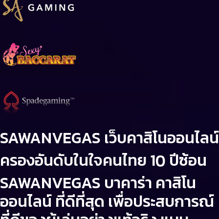
SAWANVEGAS เว็บคาสิโนออนไลน์
ครองอันดับในใจคนไทย 10 ปีซ้อน
SAWANVEGAS บาคาร่า คาสิโน
ออนไลน์ ที่ดีที่สุด เพื่อประสบการณ์