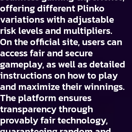
offering different Plinko
variations with adjustable
risk levels and multipliers.
On the official site, users can
access fair and secure
gameplay, as well as detailed
instructions on how to play
and maximize their winnings.
The platform ensures
transparency through
provably fair technology,
guaranteeing random and