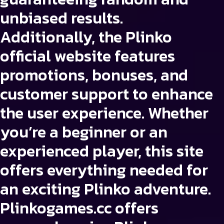
unbiased results.
Additionally, the Plinko
official website features
promotions, bonuses, and
customer support to enhance
the user experience. Whether
you’re a beginner or an
experienced player, this site
offers everything needed for
an exciting Plinko adventure.
Plinkogames.cc offers