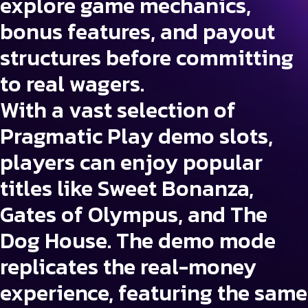
explore game mechanics,
bonus features, and payout
structures before committing
to real wagers.
With a vast selection of
Pragmatic Play demo slots,
players can enjoy popular
titles like Sweet Bonanza,
Gates of Olympus, and The
Dog House. The demo mode
replicates the real-money
experience, featuring the same