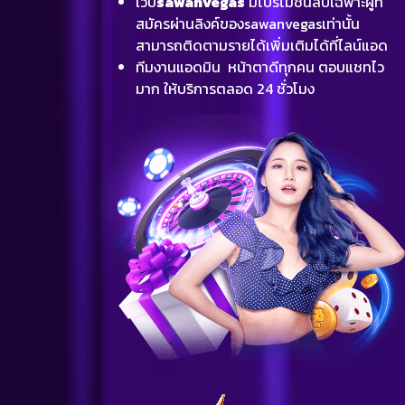
เว็บ
sawanvegas
มีโปรโมชั่นลับเฉพาะผู้ที่
สมัครผ่านลิงค์ของsawanvegasเท่านั้น
สามารถติดตามรายได้เพิ่มเติมได้ที่ไลน์แอด
ทีมงานแอดมิน หน้าตาดีทุกคน ตอบแชทไว
มาก ให้บริการตลอด 24 ชั่วโมง