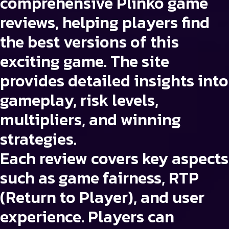
comprehensive Plinko game
reviews
, helping players find
the best versions of this
exciting game. The site
provides detailed insights into
gameplay, risk levels,
multipliers, and winning
strategies.
Each review covers key aspects
such as game fairness, RTP
(Return to Player), and user
experience. Players can