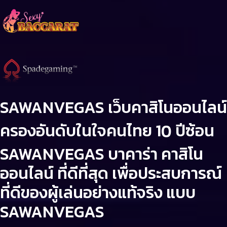
SAWANVEGAS เว็บคาสิโนออนไลน์
ครองอันดับในใจคนไทย 10 ปีซ้อน
SAWANVEGAS บาคาร่า คาสิโน
ออนไลน์ ที่ดีที่สุด เพื่อประสบการณ์
ที่ดีของผู้เล่นอย่างแท้จริง แบบ
SAWANVEGAS