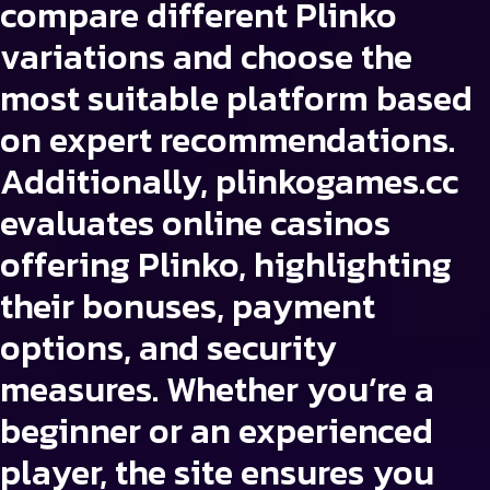
compare different Plinko
variations and choose the
most suitable platform based
on expert recommendations.
Additionally, plinkogames.cc
evaluates online casinos
offering Plinko, highlighting
their bonuses, payment
options, and security
measures. Whether you’re a
beginner or an experienced
player, the site ensures you