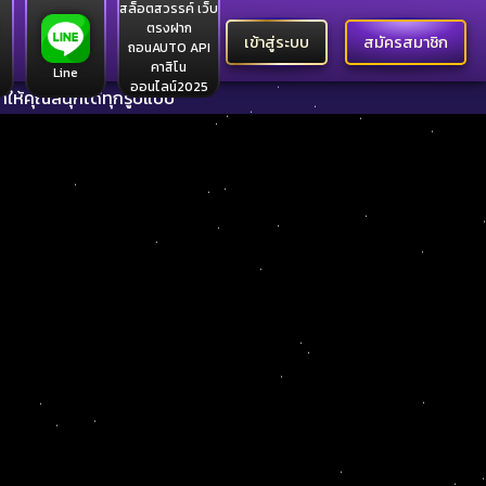
สล็อตสวรรค์ เว็บ
ตรงฝาก
เข้าสู่ระบบ
สมัครสมาชิก
ถอนAUTO API
คาสิโน
Line
ออนไลน์2025
บบ