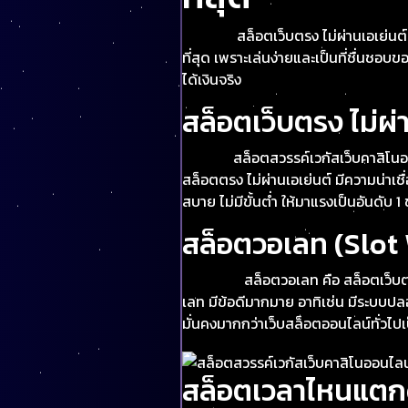
สล็อตเว็บตรง
ไม่ผ่านเอเย่นต
ที่สุด เพราะเล่นง่ายและเป็นที่ชื่นชอ
ได้เงินจริง
สล็อตเว็บตรง ไม่ผ่
สล็อตสวรรค์เวกัสเว็บคาสิโนออนไลน์เว
สล็อตตรง ไม่ผ่านเอเย่นต์ มีความน่าเ
สบาย ไม่มีขั้นต่ำ ให้มาแรงเป็นอันดับ
สล็อตวอเลท (Slot W
สล็อตวอเลท
คือ สล็อตเว็บต
เลท มีข้อดีมากมาย อาทิเช่น มีระบบปล
มั่นคงมากกว่าเว็บสล็อตออนไลน์ทั่วไปเ
สล็อตเวลาไหนแตก