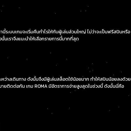
ะบบเกมจะเริ่มคืนกำไรให้กับผู้เล่นส่วนใหญ่ ไม่ว่าจะเป็นฟรีสปินหรือ
นั้นเราจึงแนะนำให้เลือกรายการนี้มากที่สุด
ะหว่างเดินทาง ดังนั้นจึงมีผู้เล่นสล็อตใช้น้อยมาก ทำให้สปินน้อยลงด้วย
ติดต่อกัน เกม ROMA มีอัตราการจ่ายสูงสุดในช่วงนี้ ดังนั้นนี่คือ