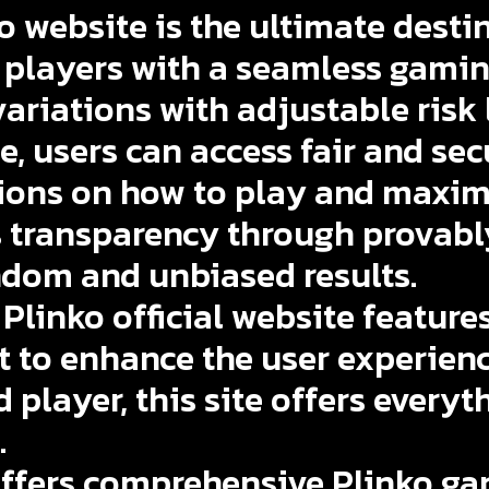
ko website
is the ultimate destin
s players with a seamless gamin
variations with adjustable risk 
ite, users can access fair and se
tions on how to play and maximi
 transparency through provably
dom and unbiased results.
 Plinko official website featur
 to enhance the user experienc
 player, this site offers every
.
ffers comprehensive Plinko ga