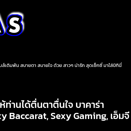
์เดิมพัน สบายตา สบายใจ ด้วย สาวๆ น่ารัก สุดเซ็กซี่ มาใส่บิกินี่
่านได้ตื่นตาตื่นใจ บาคาร่า
า Sexy Baccarat, Sexy Gaming, เอ็มจี