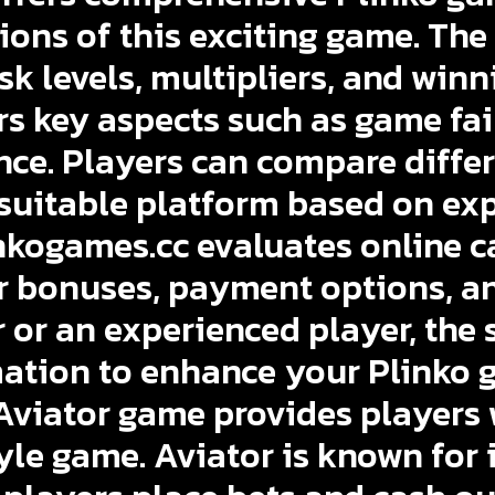
sions of this exciting game. The
sk levels, multipliers, and winn
s key aspects such as game fai
nce. Players can compare differ
suitable platform based on ex
nkogames.cc evaluates online ca
ir bonuses, payment options, a
 or an experienced player, the 
ation to enhance your Plinko 
 Aviator game
provides players w
le game. Aviator is known for i