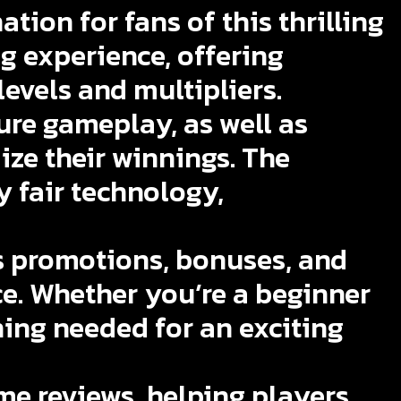
ation for fans of this thrilling
g experience, offering
levels and multipliers.
cure gameplay, as well as
ze their winnings. The
 fair technology,
es promotions, bonuses, and
e. Whether you’re a beginner
thing needed for an exciting
me reviews
, helping players