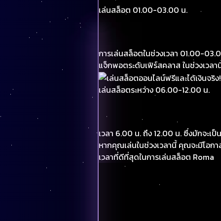
เล่นสล็อต 01.00-03.00 น.
การเล่นสล็อตในช่วงเวลา 01.00-03.00 น
แจ็กพอตระดับเฟิร์สคลาส ในช่วงเวลานี้
เล่นสล็อตระหว่าง 06.00-12.00 น.
เวลา 6.00 น. ถึง 12.00 น. ซึ่งมักจะเป
หากคุณเล่นในช่วงเวลานี้ คุณจะมีโอกา
เวลาที่ดีที่สุดในการเล่นสล็อต Roma