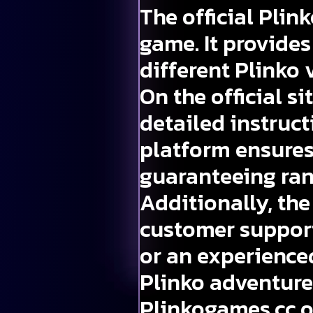
The
official Plin
game. It provide
different Plinko 
On the official s
detailed instruc
platform ensures
guaranteeing ran
Additionally, the
customer support
or an experienced
Plinko adventure
Plinkogames.cc o