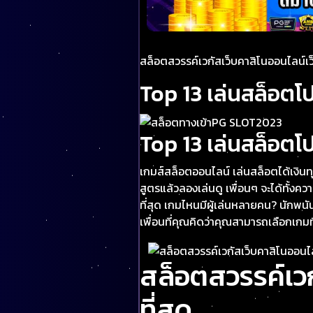
สล็อตสวรรค์เวกัสเว็บคาสิโนออนไลน์เว็บ
Top 13 เล่นสล็อตโ
Top 13 เล่นสล็อตโ
เกมส์สล็อตออนไลน์ เล่นสล็อตได้เงินท
สูตรแล้วลองเล่นดู เพื่อนๆ จะได้ทั้ง
ที่สุด เกมไหนมีผู้เล่นหลายคน? นักพนัน
เพื่อนที่คุณคิดว่าคุณสามารถเลือกเกม
สล็อตสวรรค์เวกั
ที่สุด