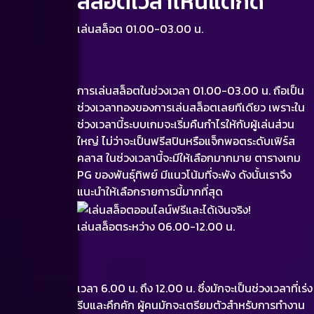
สล็อตเวลาไหนแตกดี
เล่นสล็อต 01.00-03.00 น.
การเล่นสล็อตในช่วงเวลา 01.00-03.00 น. ถือเป็น
ช่วงเวลาทองของการเล่นสล็อตเลยทีเดียว เพราะใน
ช่วงเวลานี้ระบบเกมจะเริ่มคืนกำไรให้กับผู้เล่นส่วน
ใหญ่ ไม่ว่าจะเป็นฟรีสปินหรือแจ็กพอตระดับเฟิร์ส
คลาส ในช่วงเวลานี้จะมีให้เลือกมากมาย ตารางเกม
PG ของพันธุ์ทิพย์ มีแนวโน้มที่จะพัง ดังนั้นเราจึง
แนะนำให้เลือกรายการนี้มากที่สุด
เล่นสล็อตระหว่าง 06.00-12.00 น.
เวลา 6.00 น. ถึง 12.00 น. ซึ่งมักจะเป็นช่วงเวลาที่เร่ง
รีบและคึกคัก ผู้คนมักจะเตรียมตัวสำหรับการทำงาน