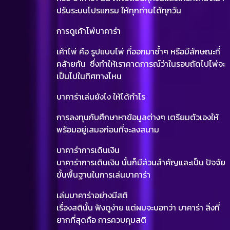
ปรับระบบโปรแกรม ให้ทุกท่านได้ทุกวัน
การดูเค้าไพ่บาคาร่า
เค้าไพ่ คือ รูปแบบไพ่ ที่ออกมาซ้ำๆ หรือมีลักษณะที่
คล้ายกัน ซึ่งทำให้เราคาดการณ์ว่าในรอบถัดไปไพ่จะ
เป็นไปในทิศทางไหน
บาคาร่าเล่นยังไง ให้ได้กำไร
การลงทุนกับศึกษาหาข้อมูลต่างๆ เตรียมตัวเองให้
พร้อมอยู่เสมอก่อนที่จะลงสนาม
บาคาร่าการเดินเงิน
บาคาร่าการเดินเงิน นั้นก็มีส่วนสำคัญและเป็น ปัจจัย
ขั้นพื้นฐานในการเล่นบาคาร่า
เล่นบาคาร่าอย่างมีสติ
เรื่องสตินั้น ฟังดูง่าย แต่ผมจะบอกว่า บาคาร่า สิ่งที่
ยากที่สุดคือ การควบคุมสติ