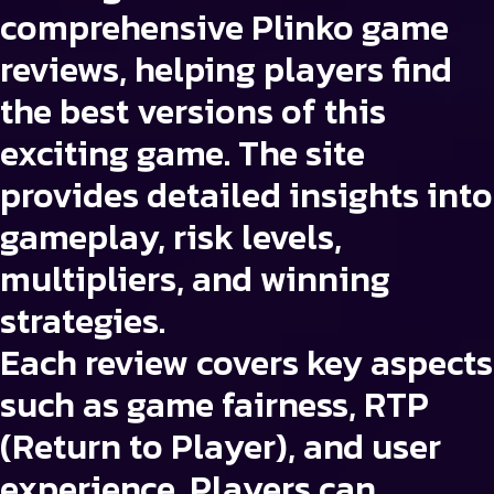
comprehensive Plinko game
reviews
, helping players find
the best versions of this
exciting game. The site
provides detailed insights into
gameplay, risk levels,
multipliers, and winning
strategies.
Each review covers key aspects
such as game fairness, RTP
(Return to Player), and user
experience. Players can