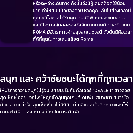
หรือระหว่างเดินทาง ดังนั้นจึงมีผู้เล่นสล็อตใช้น้อย
มาก ทำให้สปินน้อยลงด้วย หากคุณเล่นในช่วงเวลานี้
คุณจะมีโอกาสได้รับคุณสมบัติพิเศษของเกมง่ายๆ
และมีโอกาสลุ้นของรางวัลอีกมากมายติดต่อกัน เกม
ROMA มีอัตราการจ่ายสูงสุดในช่วงนี้ ดังนั้นนี่คือเวลา
ที่ดีที่สุดในการเล่นสล็อต Roma
สนุก และ คว้าชัยชนะได้ทุกที่ทุกเวลา
ให้บริการความสนุกไม่รู้จบ 24 ชม. ไปกับดีลเลอร์ “DEALER” สาวสวย
สุดเซ็กซี่ คอยแจกไพ่ ให้คุณได้ลุ้นทุกเกมส์เดิมพัน สบายตา สบายใจ
ด้วย สาวๆ น่ารัก สุดเซ็กซี่ มาใส่บิกินี่ แต่ละสีแต่ละวันสีสด มาแจกไพ่
ท่านจะได้รับประสบการณ์ใหม่ในการเดิมพัน