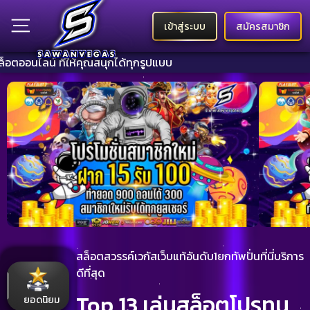
เข้าสู่ระบบ
สมัครสมาชิก
กได้ทุกรูปแบบ
สล็อตสวรรค์เวกัสเว็บแท้อันดับ1ยกทัพปั่นที่นี่บริการ
ดีที่สุด
Top 13 เล่นสล็อตโปรทุน
ยอดนิยม