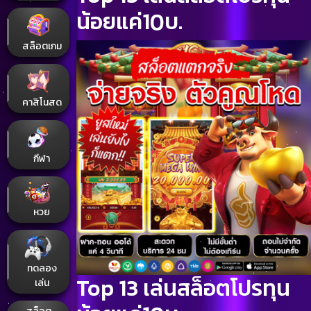
น้อยแค่10บ.
สล็อตเกม
คาสิโนสด
กีฬา
หวย
ทดลอง
Top 13 เล่นสล็อตโปรทุน
เล่น