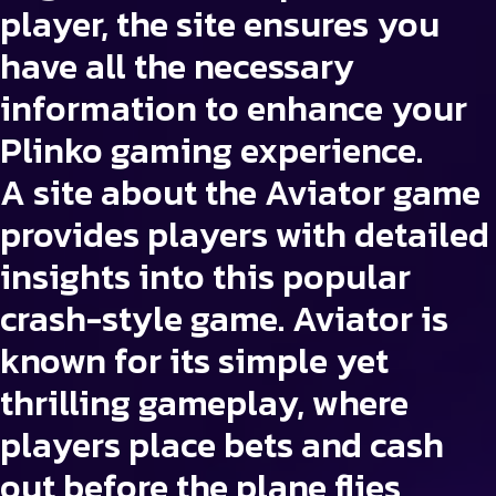
player, the site ensures you
have all the necessary
information to enhance your
Plinko gaming experience.
A
site about the Aviator game
provides players with detailed
insights into this popular
crash-style game. Aviator is
known for its simple yet
thrilling gameplay, where
players place bets and cash
out before the plane flies