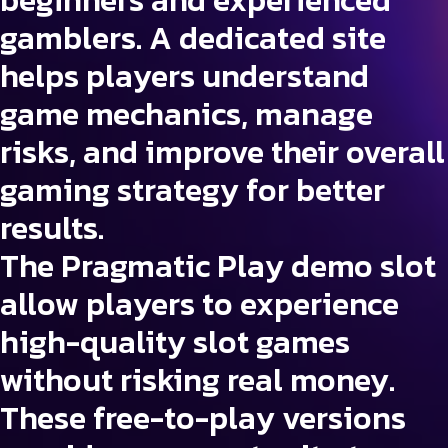
gamblers. A dedicated site
helps players understand
game mechanics, manage
risks, and improve their overall
gaming strategy for better
results.
The
Pragmatic Play demo slot
allow players to experience
high-quality slot games
without risking real money.
These free-to-play versions