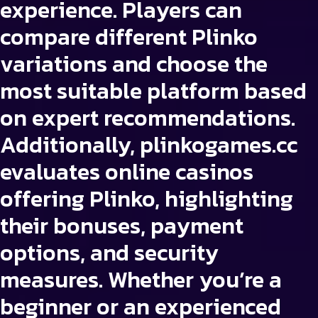
experience. Players can
compare different Plinko
variations and choose the
most suitable platform based
on expert recommendations.
Additionally, plinkogames.cc
evaluates online casinos
offering Plinko, highlighting
their bonuses, payment
options, and security
measures. Whether you’re a
beginner or an experienced