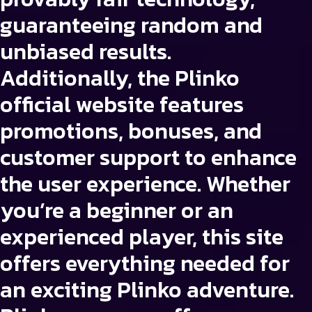
guaranteeing random and
unbiased results.
Additionally, the Plinko
official website features
promotions, bonuses, and
customer support to enhance
the user experience. Whether
you’re a beginner or an
experienced player, this site
offers everything needed for
an exciting Plinko adventure.