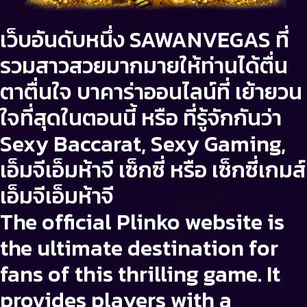
เว็บอันดับหนึ่ง SAWANVEGAS ที่
รวมสาวสวยมากมายให้ท่านได้ตื่น
ตาตื่นใจ บาคาร่าออนไลน์ที่ เย้ายวน
ใจที่สุดในตอนนี้ หรือ ที่รู้จักกันว่า
Sexy Baccarat, Sexy Gaming,
เอ็มจีเอ็มห้าจี เซ็กซี่ หรือ เซ็กซี่เกมส์
เอ็มจีเอ็มห้าจี
The
official Plinko website
is
the ultimate destination for
fans of this thrilling game. It
provides players with a