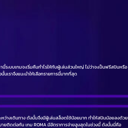
ะบบเกมจะเริ่มคืนกำไรให้กับผู้เล่นส่วนใหญ่ ไม่ว่าจะเป็นฟรีสปินหรือ
นั้นเราจึงแนะนำให้เลือกรายการนี้มากที่สุด
ะหว่างเดินทาง ดังนั้นจึงมีผู้เล่นสล็อตใช้น้อยมาก ทำให้สปินน้อยลงด้วย
ติดต่อกัน เกม ROMA มีอัตราการจ่ายสูงสุดในช่วงนี้ ดังนั้นนี่คือ