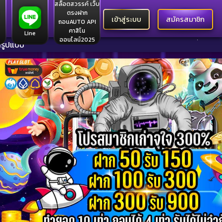
สล็อตสวรรค์ เว็บ
ตรงฝาก
เข้าสู่ระบบ
สมัครสมาชิก
ถอนAUTO API
คาสิโน
Line
ออนไลน์2025