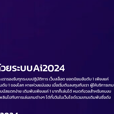
ยด้วยระบบAi2024
ะเรารองรับทุกระบบปฏิบัติการ เว็บสล็อต ยอดนิยมอันดับ 1 เพียงแค่
ดับ 1 ของโลก หายห่วงแน่นอน เมื่อเริ่มต้นลงทุนกับเรา ผู้ให้บริการเกม
 โบนัสแตกง่าย เดิมพันเพียงแค่ 1 บาทก็เล่นได้ หมดกังวลสำหรับคนงบ
พลินไปกับการเล่นเกมต่างๆ ได้ทั้งวันในเว็บไซต์รวมเกมเดิมพันชื่อดัง