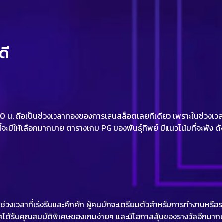
ดี
. ถือเป็นช่วงเวลาทองของการเล่นสล็อตเลยทีเดียว เพราะในช่วงเวลานี้ร
จะมีให้เลือกมากมาย ตารางเกม PG ของพันธุ์ทิพย์ มีแนวโน้มที่จะพัง ดัง
็นช่วงเวลาที่เร่งรีบและคึกคัก ผู้คนมักจะเตรียมตัวสำหรับการทำงานหรือร
สได้รับคุณสมบัติพิเศษของเกมง่ายๆ และมีโอกาสลุ้นของรางวัลอีกมากมาย