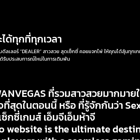
ได้ทุกที่ทุกเวลา
บดีลเลอร์ “DEALER” สาวสวย สุดเซ็กซี่ คอยแจกไพ่ ให้คุณได้ลุ้นทุกเกมส
ได้รับประสบการณ์ใหม่ในการเดิมพัน
AWANVEGAS ที่รวมสาวสวยมากมายให้ท
จที่สุดในตอนนี้ หรือ ที่รู้จักกันว่
 เซ็กซี่เกมส์ เอ็มจีเอ็มห้าจี
ko website
is the ultimate destin