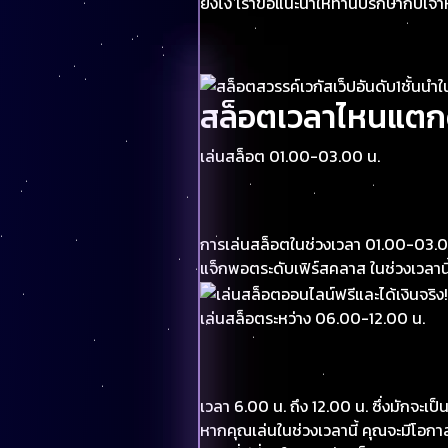
ยังไง เราขอแนะนำให้ท่านปรึกษากับเจ้า
สล็อตเวลาไหนแตก
เล่นสล็อต 01.00-03.00 น.
การเล่นสล็อตในช่วงเวลา 01.00-03.00 น
แจ็กพอตระดับเฟิร์สคลาส ในช่วงเวลานี้
เล่นสล็อตระหว่าง 06.00-12.00 น.
เวลา 6.00 น. ถึง 12.00 น. ซึ่งมักจะเป
หากคุณเล่นในช่วงเวลานี้ คุณจะมีโอกา