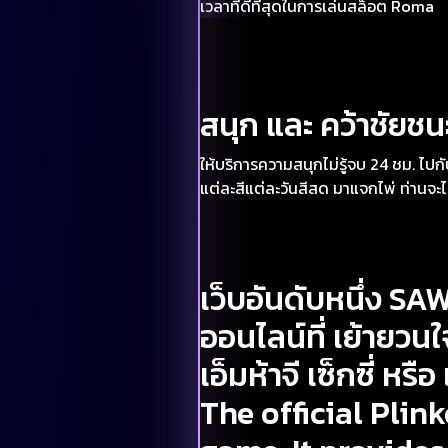
เวลาที่ดีที่สุดในการเล่นสล็อต Roma
สนุก และ คว้าชัยชนะ
ให้บริการความสนุกไม่รู้จบ 24 ชม. ไปกั
แต่ละสีแต่ละวันสีสด มาแจกไพ่ ท่านจะ
เว็บอันดับหนึ่ง S
ออนไลน์ที่ เย้ายวนใ
เอ็มห้าจี เซ็กซี่ หรือ
The
official Plin