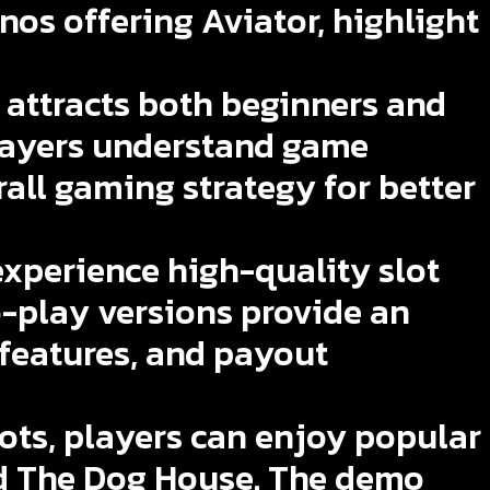
nos offering Aviator, highlight
e attracts both beginners and
players understand game
all gaming strategy for better
experience high-quality slot
o-play versions provide an
features, and payout
ots, players can enjoy popular
nd The Dog House. The demo