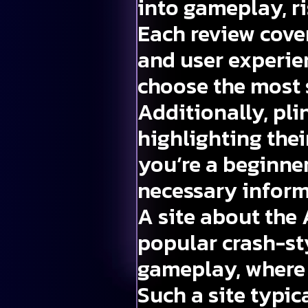
into gameplay, ri
Each review cover
and user experie
choose the most 
Additionally, pli
highlighting the
you’re a beginner
necessary inform
A
site about the
popular crash-sty
gameplay, where 
Such a site typic