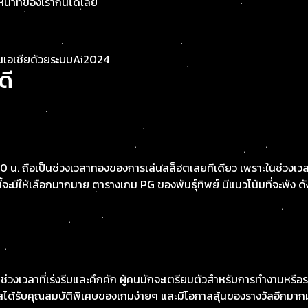
หน้าที่ของเรากันได้เลย
ดี
. ถือเป็นช่วงเวลาทองของการเล่นสล็อตเลยทีเดียว เพราะในช่วงเวลานี้ร
จะมีให้เลือกมากมาย ตารางเกม PG ของพันธุ์ทิพย์ มีแนวโน้มที่จะพัง ดัง
็นช่วงเวลาที่เร่งรีบและคึกคัก ผู้คนมักจะเตรียมตัวสำหรับการทำงานหรือร
สได้รับคุณสมบัติพิเศษของเกมง่ายๆ และมีโอกาสลุ้นของรางวัลอีกมากมาย