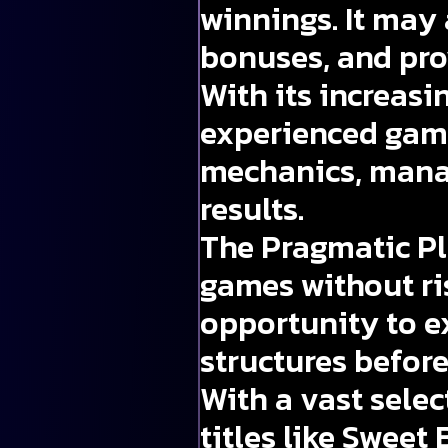
winnings. It may 
bonuses, and pro
With its increasi
experienced gamb
mechanics, manag
results.
The
Pragmatic P
games without ri
opportunity to e
structures befor
With a vast sele
titles like Swee