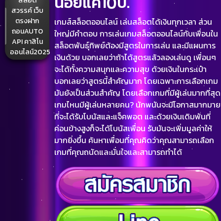
น้อยแค่10บ.
สล็อต
สวรรค์ เว็บ
เกมส์สล็อตออนไลน์ เล่นสล็อตได้เงินทุกเวลา ส่วน
ตรงฝาก
ถอนAUTO
ใหญ่มีคำตอบ การเล่นเกมสล็อตออนไลน์กับเพื่อนใน
API คาสิโน
สล็อตพันธุ์ทิพย์ต้องมีสูตรในการเล่น และมีแผนการ
ออนไลน์2025
เงินด้วย บอกเลยว่าถ้าได้สูตรแล้วลองเล่นดู เพื่อนๆ
จะได้ทั้งความสนุกและความสุข ด้วยเงินในกระเป๋า
บอกเลยว่าสูตรนี้สำคัญมาก โดยเฉพาะการเลือกเกม
มันยังเป็นส่วนสำคัญ โดยเลือกเกมที่มีผู้เล่นมากที่สุด
เกมไหนมีผู้เล่นหลายคน? นักพนันจะมีโอกาสมากมาย
ที่จะได้รับโบนัสและแจ็คพอต และด้วยเงินเดิมพันที่
ค่อนข้างสูงก็จะได้โบนัสเพื่อน รับมันจะเพิ่มมูลค่าให้
มากยิ่งขึ้น ค้นหาเพื่อนที่คุณคิดว่าคุณสามารถเลือก
เกมที่คุณถนัดและมั่นใจและสามารถทำได้