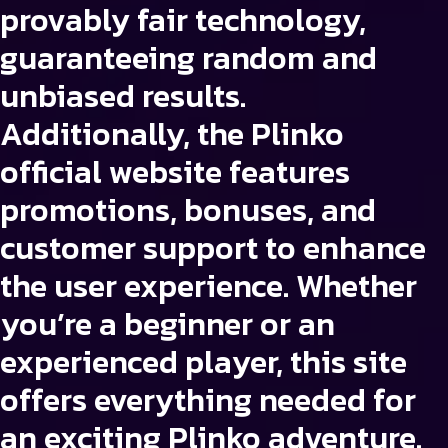
provably fair technology,
guaranteeing random and
unbiased results.
Additionally, the Plinko
official website features
promotions, bonuses, and
customer support to enhance
the user experience. Whether
you’re a beginner or an
experienced player, this site
offers everything needed for
an exciting Plinko adventure.