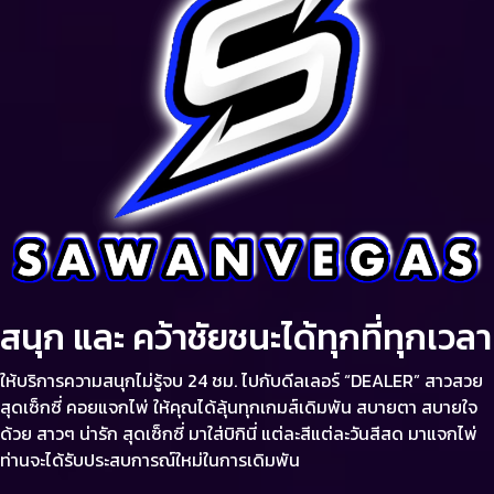
สนุก และ คว้าชัยชนะได้ทุกที่ทุกเวลา
ให้บริการความสนุกไม่รู้จบ 24 ชม. ไปกับดีลเลอร์ “DEALER” สาวสวย
สุดเซ็กซี่ คอยแจกไพ่ ให้คุณได้ลุ้นทุกเกมส์เดิมพัน สบายตา สบายใจ
ด้วย สาวๆ น่ารัก สุดเซ็กซี่ มาใส่บิกินี่ แต่ละสีแต่ละวันสีสด มาแจกไพ่
ท่านจะได้รับประสบการณ์ใหม่ในการเดิมพัน