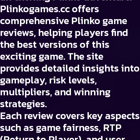
Plinkogames.cc offers
comprehensive Plinko game
reviews
, helping players find
the best versions of this
exciting game. The site
provides detailed insights into
gameplay, risk levels,
multipliers, and winning
strategies.
Each review covers key aspects
such as game fairness, RTP
(Return to Player), and user