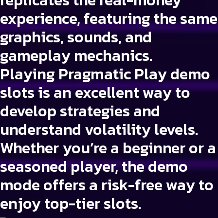
experience, featuring the same
graphics, sounds, and
gameplay mechanics.
Playing Pragmatic Play demo
slots is an excellent way to
develop strategies and
understand volatility levels.
Whether you’re a beginner or a
seasoned player, the demo
mode offers a risk-free way to
enjoy top-tier slots.