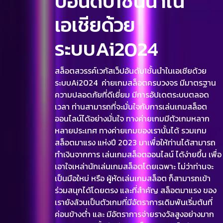
ปอันดับ1ชั้นนำใน
เอเชียด้วย
ระบบAi2024
สล็อตสวรรค์เวกัสเว็ปอันดับ1ชั้นนำในเอเชียด้วย
ระบบAi2024 ค่ายเกมสล็อตครบวงจร มีมาตรฐาน
ความปลอดภัยที่ดีเยี่ยม มีการอัปเดตระบบตลอด
เวลา ท่านสามารถที่จะมั่นใจกับการเล่นเกมสล็อต
ออนไลน์ได้อย่างมั่นใจ ทางค่ายเกมมีตัวเกมหลาก
หลายประเทศ ทางค่ายเกมของเรานั้นได้ รวมเกม
สล็อตมาแรง แห่งปี 2023 มาเพื่อให้ท่านได้สามารถ
ทำเงินจากการ เล่นเกมสล็อตออนไลน์ ได้ง่ายขึ้น เพื่อ
เอาใจเหล่านักเล่นเกมสล็อตโดยเฉพาะ ไม่ว่าท่านจะ
เป็นมือใหม่ หรือ ผู้หัดเล่นเกมสล็อต ก็สามารถเข้า
ร่วมสนุกได้โดยตรง และที่สำคัญ สล็อตมาแรง ของ
เรายังล้วนเป็นตัวเกมที่มีอัตราการเดิมพันเริ่มต้นที่
ค่อนข้างต่ำ และ มีอัตราการจ่ายรางวัลสูงอย่างมาก