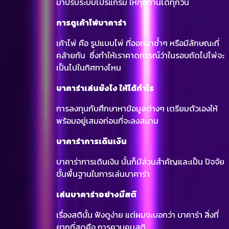
มาปรับระบบโปรแกรม ให้ทุกท่านได้ทุกวัน
การดูเค้าไพ่บาคาร่า
เค้าไพ่ คือ รูปแบบไพ่ ที่ออกมาซ้ำๆ หรือมีลักษณะที่
คล้ายกัน ซึ่งทำให้เราคาดการณ์ว่าในรอบถัดไปไพ่จะ
เป็นไปในทิศทางไหน
บาคาร่าเล่นยังไง ให้ได้กำไร
การลงทุนกับศึกษาหาข้อมูลต่างๆ เตรียมตัวเองให้
พร้อมอยู่เสมอก่อนที่จะลงสนาม
บาคาร่าการเดินเงิน
บาคาร่าการเดินเงิน นั้นก็มีส่วนสำคัญและเป็น ปัจจัย
ขั้นพื้นฐานในการเล่นบาคาร่า
เล่นบาคาร่าอย่างมีสติ
เรื่องสตินั้น ฟังดูง่าย แต่ผมจะบอกว่า บาคาร่า สิ่งที่
ยากที่สุดคือ การควบคุมสติ