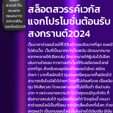
สล็อต
สล็อตสวรรค์เวกัส
สวรรค์ เว็บ
ตรงฝาก
ถอนAUTO
แจกโปรโมชั่นต้อนรับ
API คาสิโน
ออนไลน์2025
สงกรานต์2024
เว็บบาคาร่าออนไลน์ที่ได้รับคำตอบรับมากที่สุด คงหนี
ไม่พ้นเว็บ
เว็บที่เป็นมากกว่าเว็บพนัน มีเกมมากมาย
หลากหลายให้เลือกเล่น อีกมากมายให้ผู้เล่นได้เลือก
เล่นตามใจชอบ การทางเข้าเว็บที่ทันสมัยตอบโจทย์
มากที่สุด สำหรับคนยุคใหม่ที่ชอบอะไรใหม่ สมัคร
ง่ายๆ 1 บาทก็สมัครได้ ทุนน้อยหรือทุนมากก็สมัครได้
สามารถรับโบนัสได้ง่ายๆ โดยที่ไม่ต้องกังวล เรื่องเงิน
ทุน ให้เสียเวลา โดยเฉพาะเกมที่ไม่มีขั้นต่ำ ยิ่งน่าเล่น
มาก ๆ เพราะหมายความว่า ไม่ว่าคุณจะมีทุนจำกัด ก็
ยังสามารถเล่นได้ ทุนน้อยก็รวยได้ ปัจจุบันนี้ เกมบา
คาร่าออนไลน์เป็นที่นิยม จากนักเสี่ยงโชคทั้งโลก ด้วย
เหตุผลว่า เป็นเกมออนไลน์ ที่เล่นง่ายได้เงินจริง มีเงิน