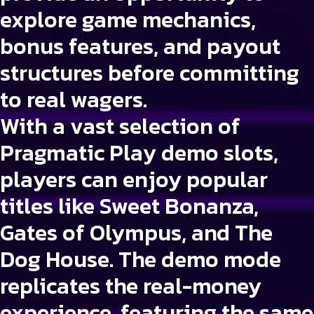
explore game mechanics,
bonus features, and payout
structures before committing
to real wagers.
With a vast selection of
Pragmatic Play demo slots,
players can enjoy popular
titles like Sweet Bonanza,
Gates of Olympus, and The
Dog House. The demo mode
replicates the real-money
experience, featuring the same