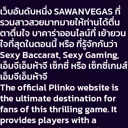
เว็บอันดับหนึ่ง SAWANVEGAS ที่
รวมสาวสวยมากมายให้ท่านได้ตื่น
ตาตื่นใจ บาคาร่าออนไลน์ที่ เย้ายวน
ใจที่สุดในตอนนี้ หรือ ที่รู้จักกันว่า
Sexy Baccarat, Sexy Gaming,
เอ็มจีเอ็มห้าจี เซ็กซี่ หรือ เซ็กซี่เกมส์
เอ็มจีเอ็มห้าจี
The
official Plinko website
is
the ultimate destination for
fans of this thrilling game. It
provides players with a