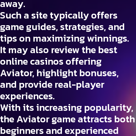
away.
Such a site typically offers
game guides, strategies, and
tips on maximizing winnings.
It may also review the best
online casinos offering
Aviator, highlight bonuses,
and provide real-player
experiences.
With its increasing popularity,
the Aviator game attracts both
beginners and experienced