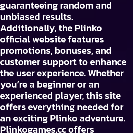
guaranteeing random and
unbiased results.
Additionally, the Plinko
official website features
promotions, bonuses, and
customer support to enhance
the user experience. Whether
you’re a beginner or an
experienced player, this site
offers everything needed for
an exciting Plinko adventure.
Plinkogames.cc offers