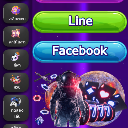
สล็อตเกม
คาสิโนสด
กีฬา
หวย
ทดลอง
เล่น