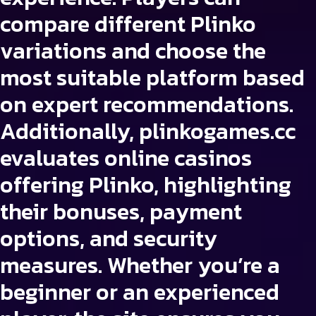
compare different Plinko
variations and choose the
most suitable platform based
on expert recommendations.
Additionally, plinkogames.cc
evaluates online casinos
offering Plinko, highlighting
their bonuses, payment
options, and security
measures. Whether you’re a
beginner or an experienced