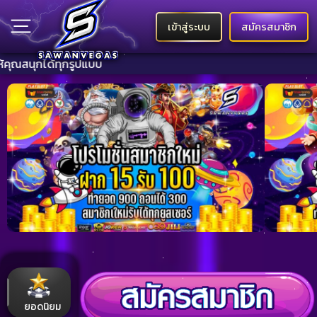
เข้าสู่ระบบ
สมัครสมาชิก
บบ
ยอดนิยม