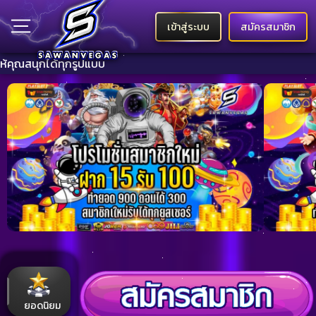
เข้าสู่ระบบ
สมัครสมาชิก
Sa
ยอดนิยม