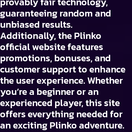
provably fair technology,
guaranteeing random and
unbiased results.
Additionally, the Plinko
official website features
promotions, bonuses, and
customer support to enhance
the user experience. Whether
you’re a beginner or an
experienced player, this site
offers everything needed for
an exciting Plinko adventure.