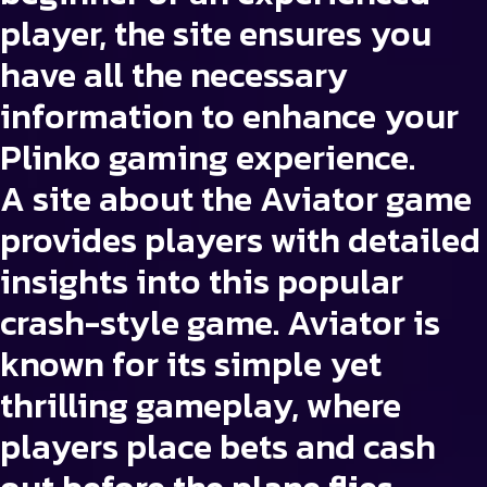
player, the site ensures you
have all the necessary
information to enhance your
Plinko gaming experience.
A
site about the Aviator game
provides players with detailed
insights into this popular
crash-style game. Aviator is
known for its simple yet
thrilling gameplay, where
players place bets and cash