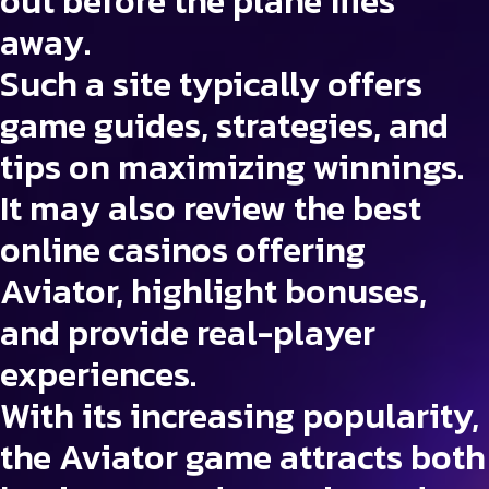
out before the plane flies
away.
Such a site typically offers
game guides, strategies, and
tips on maximizing winnings.
It may also review the best
online casinos offering
Aviator, highlight bonuses,
and provide real-player
experiences.
With its increasing popularity,
the Aviator game attracts both