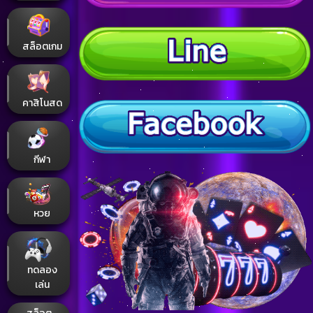
สล็อตเกม
คาสิโนสด
กีฬา
หวย
ทดลอง
เล่น