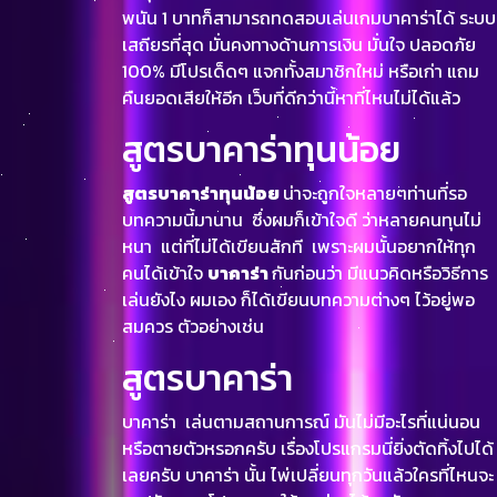
พนัน 1 บาทก็สามารถทดสอบเล่นเกมบาคาร่าได้ ระบบ
เสถียรที่สุด มั่นคงทางด้านการเงิน มั่นใจ ปลอดภัย
100% มีโปรเด็ดๆ แจกทั้งสมาชิกใหม่ หรือเก่า แถม
คืนยอดเสียให้อีก เว็บที่ดีกว่านี้หาที่ไหนไม่ได้แล้ว
สูตรบาคาร่าทุนน้อย
สูตรบาคาร่าทุนน้อย
น่าจะถูกใจหลายๆท่านที่รอ
บทความนี้มานาน ซึ่งผมก็เข้าใจดี ว่าหลายคนทุนไม่
หนา แต่ที่ไม่ได้เขียนสักที เพราะผมนั้นอยากให้ทุก
คนได้เข้าใจ
บาคาร่า
กันก่อนว่า มีแนวคิดหรือวิธีการ
เล่นยังไง ผมเอง ก็ได้เขียนบทความต่างๆ ไว้อยู่พอ
สมควร ตัวอย่างเช่น
สูตรบาคาร่า
บาคาร่า เล่นตามสถานการณ์ มันไม่มีอะไรที่แน่นอน
หรือตายตัวหรอกครับ เรื่องโปรแกรมนี่ยิ่งตัดทิ้งไปได้
เลยครับ บาคาร่า นั้น ไพ่เปลี่ยนทุกวันแล้วใครที่ไหนจะ