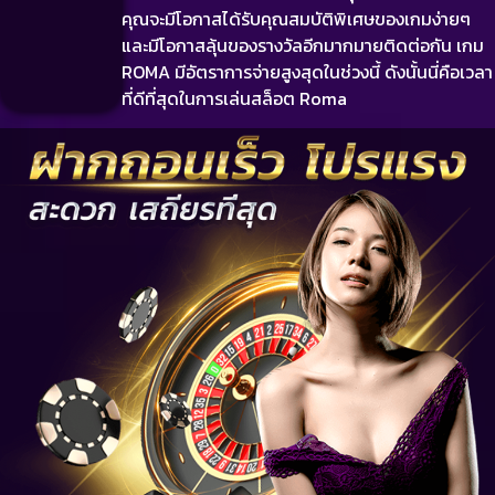
คุณจะมีโอกาสได้รับคุณสมบัติพิเศษของเกมง่ายๆ
และมีโอกาสลุ้นของรางวัลอีกมากมายติดต่อกัน เกม
ROMA มีอัตราการจ่ายสูงสุดในช่วงนี้ ดังนั้นนี่คือเวลา
ที่ดีที่สุดในการเล่นสล็อต Roma