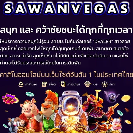
สนุก และ คว้าชัยชนะได้ทุกที่ทุกเวลา
ให้บริการความสนุกไม่รู้จบ 24 ชม. ไปกับดีลเลอร์ “DEALER” สาวสวย
สุดเซ็กซี่ คอยแจกไพ่ ให้คุณได้ลุ้นทุกเกมส์เดิมพัน สบายตา สบายใจ
ด้วย สาวๆ น่ารัก สุดเซ็กซี่ มาใส่บิกินี่ แต่ละสีแต่ละวันสีสด มาแจกไพ่
ท่านจะได้รับประสบการณ์ใหม่ในการเดิมพัน