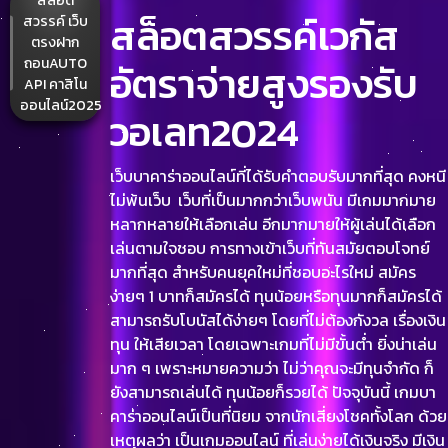
สล็อต
สล็อตสวรรค์เวกัส
สวรรค์ เว็บ
ตรงฝาก
ถอนAUTO
อัตราจ่ายสูงรองรับ
API คาสิโน
ออนไลน์2025
วอเลท2024
เว็บบาคาร่าออนไลน์ที่ได้รับคำตอบรับมากที่สุด คงหนี
ไม่พ้นเว็บ
เว็บที่เป็นมากกว่าเว็บพนัน มีเกมมากมาย
หลากหลายให้เลือกเล่น อีกมากมายให้ผู้เล่นได้เลือก
เล่นตามใจชอบ การทางเข้าเว็บที่ทันสมัยตอบโจทย์
มากที่สุด สำหรับคนยุคใหม่ที่ชอบอะไรใหม่ สมัคร
ง่ายๆ 1 บาทก็สมัครได้ ทุนน้อยหรือทุนมากก็สมัครได้
สามารถรับโบนัสได้ง่ายๆ โดยที่ไม่ต้องกังวล เรื่องเงิน
ทุน ให้เสียเวลา โดยเฉพาะเกมที่ไม่มีขั้นต่ำ ยิ่งน่าเล่น
มาก ๆ เพราะหมายความว่า ไม่ว่าคุณจะมีทุนจำกัด ก็
ยังสามารถเล่นได้ ทุนน้อยก็รวยได้ ปัจจุบันนี้ เกมบา
คาร่าออนไลน์เป็นที่นิยม จากนักเสี่ยงโชคทั้งโลก ด้วย
เหตุผลว่า เป็นเกมออนไลน์ ที่เล่นง่ายได้เงินจริง มีเงิน