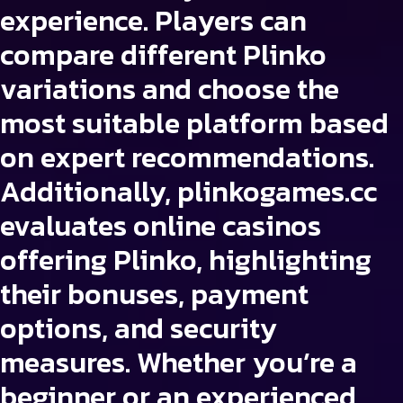
experience. Players can
compare different Plinko
variations and choose the
most suitable platform based
on expert recommendations.
Additionally, plinkogames.cc
evaluates online casinos
offering Plinko, highlighting
their bonuses, payment
options, and security
measures. Whether you’re a
beginner or an experienced