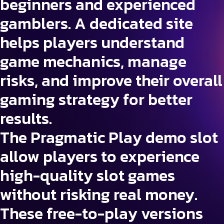
beginners and experienced
gamblers. A dedicated site
helps players understand
game mechanics, manage
risks, and improve their overall
gaming strategy for better
results.
The
Pragmatic Play demo slot
allow players to experience
high-quality slot games
without risking real money.
These free-to-play versions