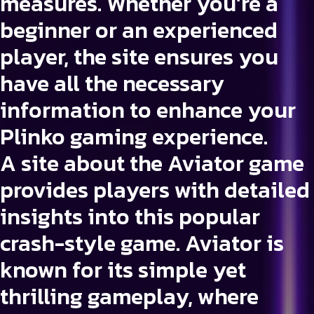
measures. Whether you’re a
beginner or an experienced
player, the site ensures you
have all the necessary
information to enhance your
Plinko gaming experience.
A
site about the Aviator game
provides players with detailed
insights into this popular
crash-style game. Aviator is
known for its simple yet
thrilling gameplay, where