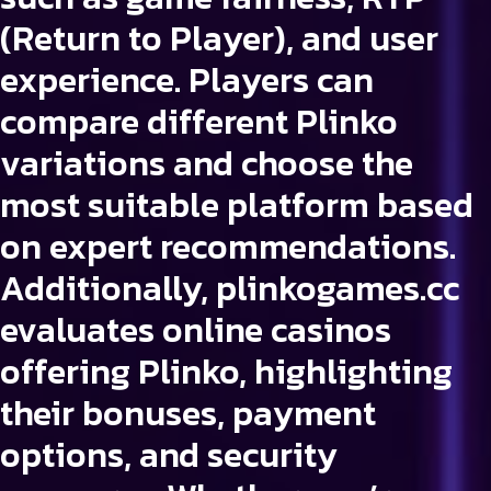
(Return to Player), and user
experience. Players can
compare different Plinko
variations and choose the
most suitable platform based
on expert recommendations.
Additionally, plinkogames.cc
evaluates online casinos
offering Plinko, highlighting
their bonuses, payment
options, and security