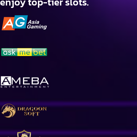
enjoy top-tier slots.