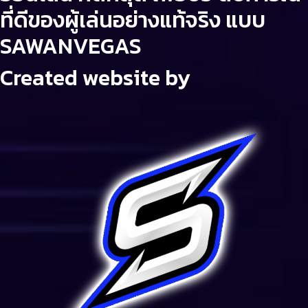
ที่ดีของผู้เล่นอย่างแท้จริง แบบ
SAWANVEGAS
Created website by