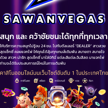
สนุก และ คว้าชัยชนะได้ทุกที่ทุกเวลา
ให้บริการความสนุกไม่รู้จบ 24 ชม. ไปกับดีลเลอร์ “DEALER” สาวสวย
สุดเซ็กซี่ คอยแจกไพ่ ให้คุณได้ลุ้นทุกเกมส์เดิมพัน สบายตา สบายใจ
ด้วย สาวๆ น่ารัก สุดเซ็กซี่ มาใส่บิกินี่ แต่ละสีแต่ละวันสีสด มาแจกไพ่
ท่านจะได้รับประสบการณ์ใหม่ในการเดิมพัน