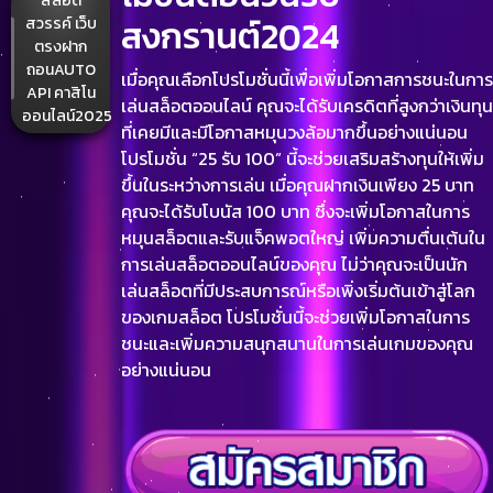
สล็อต
สงกรานต์2024
สวรรค์ เว็บ
ตรงฝาก
ถอนAUTO
เมื่อคุณเลือกโปรโมชั่นนี้เพื่อเพิ่มโอกาสการชนะในการ
API คาสิโน
เล่นสล็อตออนไลน์ คุณจะได้รับเครดิตที่สูงกว่าเงินทุน
ออนไลน์2025
ที่เคยมีและมีโอกาสหมุนวงล้อมากขึ้นอย่างแน่นอน
โปรโมชั่น “25 รับ 100”
นี้จะช่วยเสริมสร้างทุนให้เพิ่ม
ขึ้นในระหว่างการเล่น เมื่อคุณฝากเงินเพียง 25 บาท
คุณจะได้รับโบนัส 100 บาท ซึ่งจะเพิ่มโอกาสในการ
หมุนสล็อตและรับแจ็คพอตใหญ่ เพิ่มความตื่นเต้นใน
การเล่นสล็อตออนไลน์ของคุณ ไม่ว่าคุณจะเป็นนัก
เล่นสล็อตที่มีประสบการณ์หรือเพิ่งเริ่มต้นเข้าสู่โลก
ของเกมสล็อต โปรโมชั่นนี้จะช่วยเพิ่มโอกาสในการ
ชนะและเพิ่มความสนุกสนานในการเล่นเกมของคุณ
อย่างแน่นอน