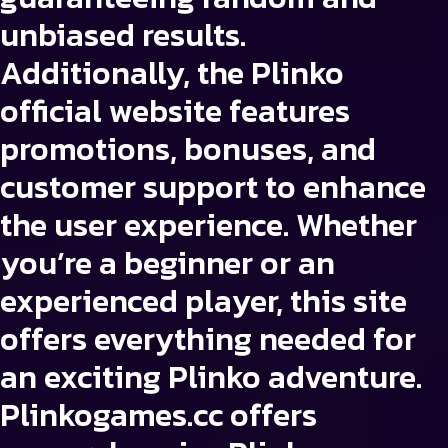
unbiased results.
Additionally, the Plinko
official website features
promotions, bonuses, and
customer support to enhance
the user experience. Whether
you’re a beginner or an
experienced player, this site
offers everything needed for
an exciting Plinko adventure.
Plinkogames.cc offers