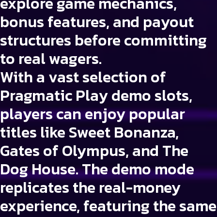
explore game mechanics,
bonus features, and payout
structures before committing
to real wagers.
With a vast selection of
Pragmatic Play demo slots,
players can enjoy popular
titles like Sweet Bonanza,
Gates of Olympus, and The
Dog House. The demo mode
replicates the real-money
experience, featuring the same