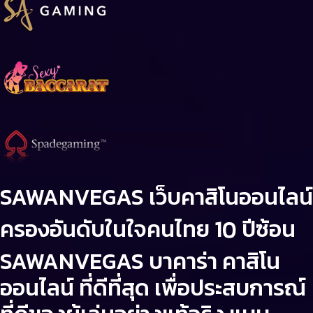
SAWANVEGAS เว็บคาสิโนออนไลน์
ครองอันดับในใจคนไทย 10 ปีซ้อน
SAWANVEGAS บาคาร่า คาสิโน
ออนไลน์ ที่ดีที่สุด เพื่อประสบการณ์