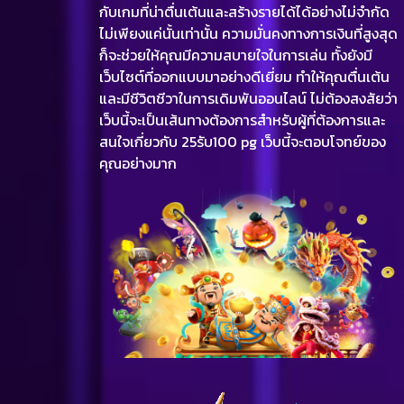
กับเกมที่น่าตื่นเต้นและสร้างรายได้ได้อย่างไม่จำกัด
ไม่เพียงแค่นั้นเท่านั้น ความมั่นคงทางการเงินที่สูงสุด
ก็จะช่วยให้คุณมีความสบายใจในการเล่น ทั้งยังมี
เว็บไซต์ที่ออกแบบมาอย่างดีเยี่ยม ทำให้คุณตื่นเต้น
และมีชีวิตชีวาในการเดิมพันออนไลน์ ไม่ต้องสงสัยว่า
เว็บนี้จะเป็นเส้นทางต้องการสำหรับผู้ที่ต้องการและ
สนใจเกี่ยวกับ 25รับ100 pg เว็บนี้จะตอบโจทย์ของ
คุณอย่างมาก