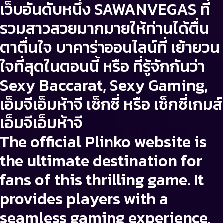
เว็บอันดับหนึ่ง SAWANVEGAS ที่
รวมสาวสวยมากมายให้ท่านได้ตื่น
ตาตื่นใจ บาคาร่าออนไลน์ที่ เย้ายวน
ใจที่สุดในตอนนี้ หรือ ที่รู้จักกันว่า
Sexy Baccarat, Sexy Gaming,
เอ็มจีเอ็มห้าจี เซ็กซี่ หรือ เซ็กซี่เกมส์
เอ็มจีเอ็มห้าจี
The
official Plinko website
is
the ultimate destination for
fans of this thrilling game. It
provides players with a
seamless gaming experience,