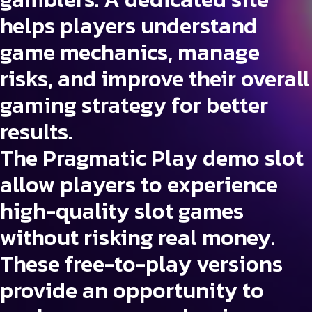
helps players understand
game mechanics, manage
risks, and improve their overall
gaming strategy for better
results.
The
Pragmatic Play demo slot
allow players to experience
high-quality slot games
without risking real money.
These free-to-play versions
provide an opportunity to