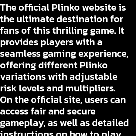
The
official Plinko website
is
the ultimate destination for
fans of this thrilling game. It
provides players with a
seamless gaming experience,
offering different Plinko
variations with adjustable
risk levels and multipliers.
On the official site, users can
access fair and secure
gameplay, as well as detailed
instructions on how to play