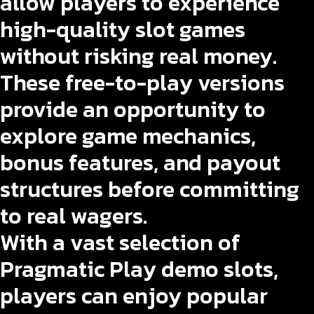
allow players to experience
high-quality slot games
without risking real money.
These free-to-play versions
provide an opportunity to
explore game mechanics,
bonus features, and payout
structures before committing
to real wagers.
With a vast selection of
Pragmatic Play demo slots,
players can enjoy popular