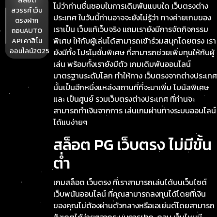
สล็อต
ไม่ว่าท่านชื่นชอบในการเดิมพันแบบใด เว็บตรงต่าง
สวรรค์ เว็บ
ประเทศ ในวันนี้ท่านอาจจะยังไม่รู้ว่า ทางค่ายเกมของ
ตรงฝาก
เราเป็น เว็บแท้เว็บจริง แถมเรายังมีการจัดกิจกรรม
ถอนAUTO
พิเศษ ให้กับผู้เล่นได้สามารถเข้าร่วมสนุกโดยตรง เรา
API คาสิโน
ออนไลน์2025
ยังมีทั้ง โปรโมชั่นพิเศษ ที่สามารถช่วยเพิ่มทุนให้กับผู้
เล่น พร้อมทั้งเรายังมีตัว เกมเดิมพันออนไลน์
มาตรฐานระดับโลก ทำให้ทาง เว็บตรงจากต่างประเทศ
นั้นเป็นอีกหนึ่งแหล่งสถานที่ที่จะมาเพิ่ม โบนัสพิเศษ
และ เป็นศูนย์ รวมเว็บตรงต่างประเทศ ที่ท่านจะ
สามารถทำเงินจากการ เล่นเกมผ่านทางระบบออนไลน์
ได้แบง่ายๆ
สล็อต PG เว็บตรง ไม่มีขั้น
ต่ำ
เกมสล็อต เว็บตรง ที่เราสามารถเล่นได้บนเว็บไซต์
เว็บพนันออนไลน์ ที่คุณสามารถลงทุนได้โดยที่เงิน
ของคุณไม่ต้องผ่านตัวกลางหรือเอเย่นต์โดยสามารถ
สังเกตได้ง่ายๆจากระบบการฝาก-ถอน เว็บไหนมี