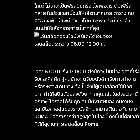
ใหญ่ ไม่ว่าจะเป็นฟรีสปินหรือแจ็กพอตระดับเฟิร์ส
คลาส ในช่วงเวลานี้จะมีให้เลือกมากมาย ตารางเกม
PG ของพันธุ์ทิพย์ มีแนวโน้มที่จะพัง ดังนั้นเราจึง
แนะนำให้เลือกรายการนี้มากที่สุด
เล่นสล็อตระหว่าง 06.00-12.00 น.
เวลา 6.00 น. ถึง 12.00 น. ซึ่งมักจะเป็นช่วงเวลาที่เร่ง
รีบและคึกคัก ผู้คนมักจะเตรียมตัวสำหรับการทำงาน
หรือระหว่างเดินทาง ดังนั้นจึงมีผู้เล่นสล็อตใช้น้อย
มาก ทำให้สปินน้อยลงด้วย หากคุณเล่นในช่วงเวลานี้
คุณจะมีโอกาสได้รับคุณสมบัติพิเศษของเกมง่ายๆ
และมีโอกาสลุ้นของรางวัลอีกมากมายติดต่อกัน เกม
ROMA มีอัตราการจ่ายสูงสุดในช่วงนี้ ดังนั้นนี่คือเวลา
ที่ดีที่สุดในการเล่นสล็อต Roma