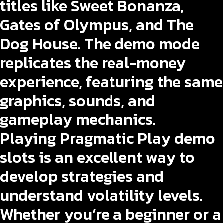
titles like Sweet Bonanza,
Gates of Olympus, and The
Dog House. The demo mode
replicates the real-money
experience, featuring the same
graphics, sounds, and
gameplay mechanics.
Playing Pragmatic Play demo
slots is an excellent way to
develop strategies and
understand volatility levels.
Whether you’re a beginner or a