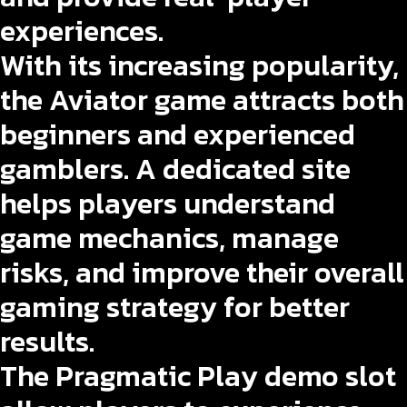
experiences.
With its increasing popularity,
the Aviator game attracts both
beginners and experienced
gamblers. A dedicated site
helps players understand
game mechanics, manage
risks, and improve their overall
gaming strategy for better
results.
The
Pragmatic Play demo slot