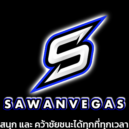
สนุก และ คว้าชัยชนะได้ทุกที่ทุกเวลา