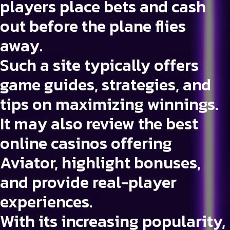
players place bets and cash
out before the plane flies
away.
Such a site typically offers
game guides, strategies, and
tips on maximizing winnings.
It may also review the best
online casinos offering
Aviator, highlight bonuses,
and provide real-player
experiences.
With its increasing popularity,