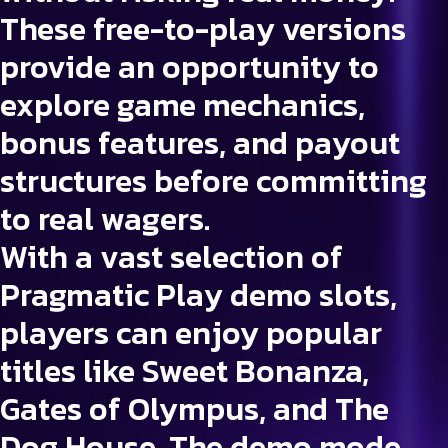
These free-to-play versions
provide an opportunity to
explore game mechanics,
bonus features, and payout
structures before committing
to real wagers.
With a vast selection of
Pragmatic Play demo slots,
players can enjoy popular
titles like Sweet Bonanza,
Gates of Olympus, and The
Dog House. The demo mode