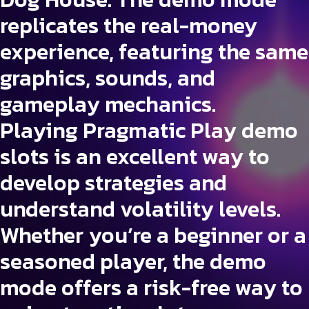
replicates the real-money
experience, featuring the same
graphics, sounds, and
gameplay mechanics.
Playing Pragmatic Play demo
slots is an excellent way to
develop strategies and
understand volatility levels.
Whether you’re a beginner or a
seasoned player, the demo
mode offers a risk-free way to