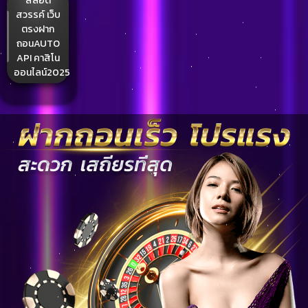
สล็อต
สวรรค์ เว็บ
ตรงฝาก
ถอนAUTO
API คาสิโน
ออนไลน์2025