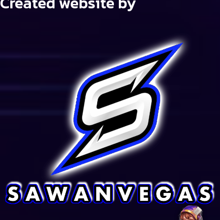
Created website by