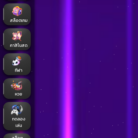
สล็อตเกม
คาสิโนสด
กีฬา
หวย
ทดลอง
เล่น