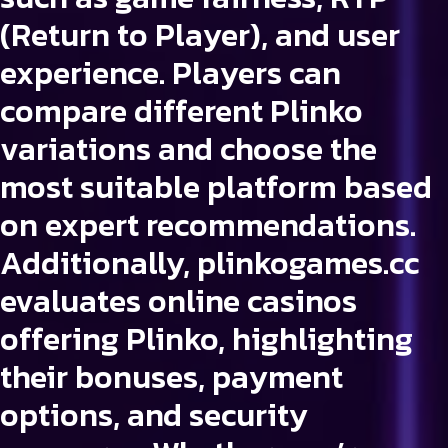
(Return to Player), and user
experience. Players can
compare different Plinko
variations and choose the
most suitable platform based
on expert recommendations.
Additionally, plinkogames.cc
evaluates online casinos
offering Plinko, highlighting
their bonuses, payment
options, and security