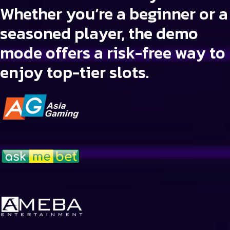
Whether you’re a beginner or a
seasoned player, the demo
mode offers a risk-free way to
enjoy top-tier slots.