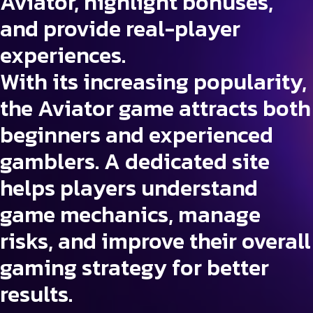
Aviator, highlight bonuses,
and provide real-player
experiences.
With its increasing popularity,
the Aviator game attracts both
beginners and experienced
gamblers. A dedicated site
helps players understand
game mechanics, manage
risks, and improve their overall
gaming strategy for better
results.