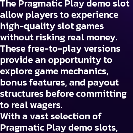
The
Pragmatic Play demo slot
allow players to experience
high-quality slot games
without risking real money.
These free-to-play versions
provide an opportunity to
explore game mechanics,
bonus features, and payout
structures before committing
to real wagers.
With a vast selection of
Pragmatic Play demo slots,