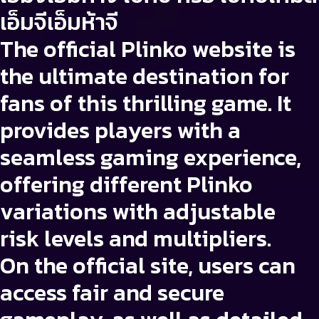
เอ็มจีเอ็มห้าจี
The
official Plinko website
is
the ultimate destination for
fans of this thrilling game. It
provides players with a
seamless gaming experience,
offering different Plinko
variations with adjustable
risk levels and multipliers.
On the official site, users can
access fair and secure