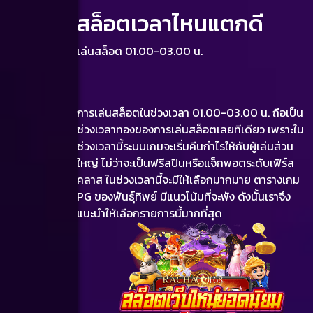
สล็อตเวลาไหนแตกดี
เล่นสล็อต 01.00-03.00 น.
การเล่นสล็อตในช่วงเวลา 01.00-03.00 น. ถือเป็น
ช่วงเวลาทองของการเล่นสล็อตเลยทีเดียว เพราะใน
ช่วงเวลานี้ระบบเกมจะเริ่มคืนกำไรให้กับผู้เล่นส่วน
ใหญ่ ไม่ว่าจะเป็นฟรีสปินหรือแจ็กพอตระดับเฟิร์ส
คลาส ในช่วงเวลานี้จะมีให้เลือกมากมาย ตารางเกม
PG ของพันธุ์ทิพย์ มีแนวโน้มที่จะพัง ดังนั้นเราจึง
แนะนำให้เลือกรายการนี้มากที่สุด