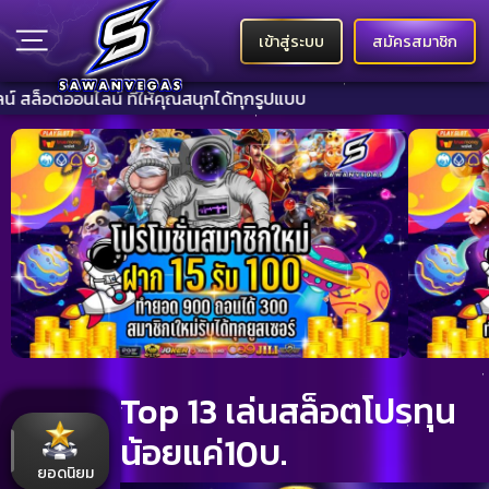
เข้าสู่ระบบ
สมัครสมาชิก
ณสนุกได้ทุกรูปแบบ
Top 13 เล่นสล็อตโปรทุน
น้อยแค่10บ.
ยอดนิยม