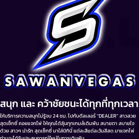
สนุก และ คว้าชัยชนะได้ทุกที่ทุกเวลา
ให้บริการความสนุกไม่รู้จบ 24 ชม. ไปกับดีลเลอร์ “DEALER” สาวสวย
สุดเซ็กซี่ คอยแจกไพ่ ให้คุณได้ลุ้นทุกเกมส์เดิมพัน สบายตา สบายใจ
ด้วย สาวๆ น่ารัก สุดเซ็กซี่ มาใส่บิกินี่ แต่ละสีแต่ละวันสีสด มาแจกไพ่
ท่านจะได้รับประสบการณ์ใหม่ในการเดิมพัน