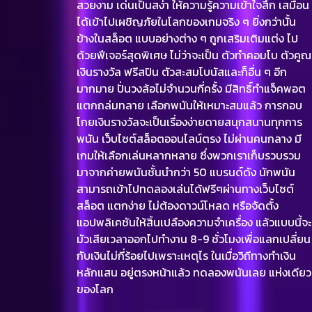
สวยงาม เด่นเป็นสง่า ให้ความรู้ความเข้าใจสึก เสมือน
ได้เข้าไปเผชิญภัยในโลกของเกมจริง ๆ ยิ่งกว่านั้น
ข้างในสล็อต แบบอย่างต่าง ๆ ถูกเสริมเติมแต่ง ไป
ด้วยฟีเจอร์สุดพิเศษ ไม่ว่าจะเป็น ตัวทำคอมโบ ตัวคูณ
เงินรางวัล ฟรีสปิน ตัวสะสมโบนัสและก็อื่น ๆ อีก
มากมาย ปั่นวงล้อไม่จำนวนกี่ครั้ง มีสิทธิ์ทำแจ็คพอต
แตกถล่มทลาย เลือกพนันให้เหมาะสมแล้ว การกอบ
โกยเงินรางวัลจะเป็นเรื่องง่ายดายสนุกสนานทุกการ
พนัน เว็บไซต์สล็อตออนไลน์ตรง ไม่ผ่านคนกลาง มี
เกมให้เลือกเล่นหลากหลาย ซึ่งพวกเราเก็บรวบรวม
มาจากค่ายพนันชั้นนำกว่า 50 แบรนด์ดัง นักพนัน
สามารถเข้าไปทดลองเล่นได้ฟรีๆผ่านทางเว็บไซต์
สล็อต แตกง่าย ไม่ต้องดาวน์โหลด หรือจัดตั้ง
แอปพลิเคชันให้สิ้นเปลืองความจำเครื่อง แล้วแบบนี้จะ
มัวเสียเวลาออกไปทำงาน 8-9 ชั่วโมงเพื่อแลกเปลี่ยน
กับเงินไม่กี่ร้อยไปเพราะเหตุไร ในเมื่อวิถีทางทำเงิน
หลักแสน อยู่ตรงหน้าแล้ว ทดลองพนันเลย แห่งเดียว
ของโลก