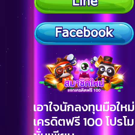
เอาใจนักลงทุนมือใหม่
เครดิตฟรี 100 โปรโม