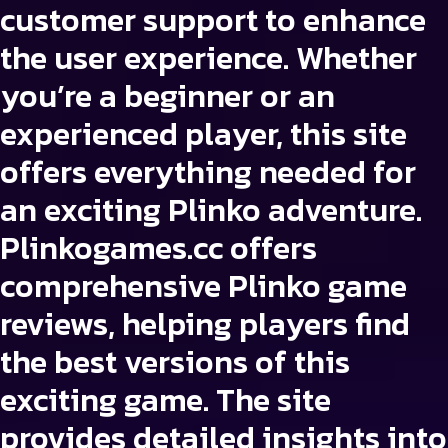
customer support to enhance
the user experience. Whether
you’re a beginner or an
experienced player, this site
offers everything needed for
an exciting Plinko adventure.
Plinkogames.cc offers
comprehensive Plinko game
reviews
, helping players find
the best versions of this
exciting game. The site
provides detailed insights into