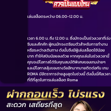
เล่นสล็อตระหว่าง 06.00-12.00 น.
เวลา 6.00 น. ถึง 12.00 น. ซึ่งมักจะเป็นช่วงเวลาที่เร่ง
รีบและคึกคัก ผู้คนมักจะเตรียมตัวสำหรับการทำงาน
หรือระหว่างเดินทาง ดังนั้นจึงมีผู้เล่นสล็อตใช้น้อย
มาก ทำให้สปินน้อยลงด้วย หากคุณเล่นในช่วงเวลานี้
คุณจะมีโอกาสได้รับคุณสมบัติพิเศษของเกมง่ายๆ
และมีโอกาสลุ้นของรางวัลอีกมากมายติดต่อกัน เกม
ROMA มีอัตราการจ่ายสูงสุดในช่วงนี้ ดังนั้นนี่คือเวลา
ที่ดีที่สุดในการเล่นสล็อต Roma