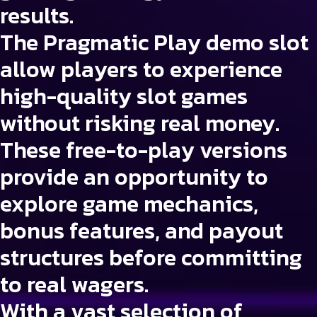
results.
The
Pragmatic Play demo slot
allow players to experience
high-quality slot games
without risking real money.
These free-to-play versions
provide an opportunity to
explore game mechanics,
bonus features, and payout
structures before committing
to real wagers.
With a vast selection of