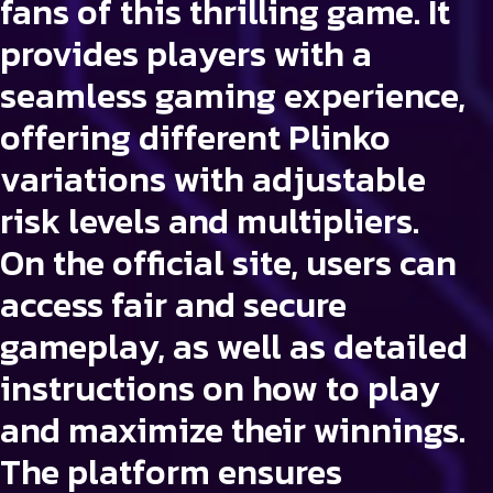
fans of this thrilling game. It
provides players with a
seamless gaming experience,
offering different Plinko
variations with adjustable
risk levels and multipliers.
On the official site, users can
access fair and secure
gameplay, as well as detailed
instructions on how to play
and maximize their winnings.
The platform ensures