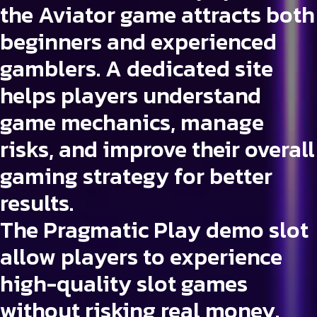
the Aviator game attracts both
beginners and experienced
gamblers. A dedicated site
helps players understand
game mechanics, manage
risks, and improve their overall
gaming strategy for better
results.
The
Pragmatic Play demo slot
allow players to experience
high-quality slot games
without risking real money.