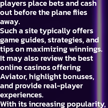
players place bets and cash
out before the plane flies
away.
Such a site typically offers
game guides, strategies, and
tips on maximizing winnings.
It may also review the best
online casinos offering
Aviator, highlight bonuses,
and provide real-player
experiences.
With its increasing popularity,