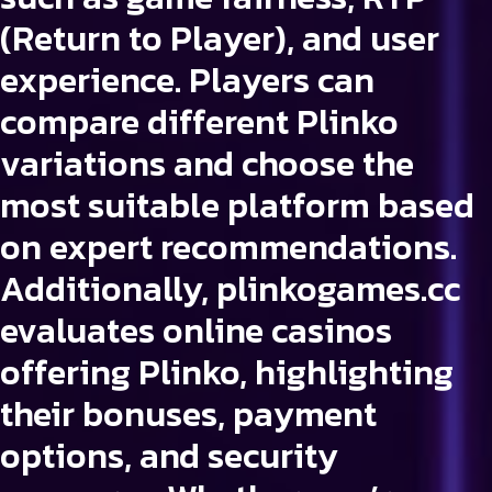
(Return to Player), and user
experience. Players can
compare different Plinko
variations and choose the
most suitable platform based
on expert recommendations.
Additionally, plinkogames.cc
evaluates online casinos
offering Plinko, highlighting
their bonuses, payment
options, and security