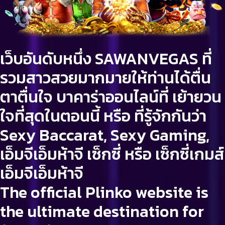
เว็บอันดับหนึ่ง SAWANVEGAS ที่
รวมสาวสวยมากมายให้ท่านได้ตื่น
ตาตื่นใจ บาคาร่าออนไลน์ที่ เย้ายวน
ใจที่สุดในตอนนี้ หรือ ที่รู้จักกันว่า
Sexy Baccarat, Sexy Gaming,
เอ็มจีเอ็มห้าจี เซ็กซี่ หรือ เซ็กซี่เกมส์
เอ็มจีเอ็มห้าจี
The
official Plinko website
is
the ultimate destination for