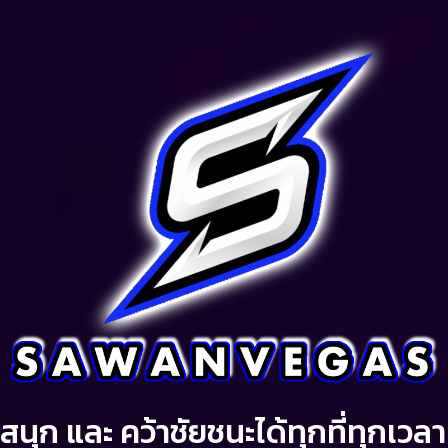
สนุก และ คว้าชัยชนะได้ทุกที่ทุกเวลา