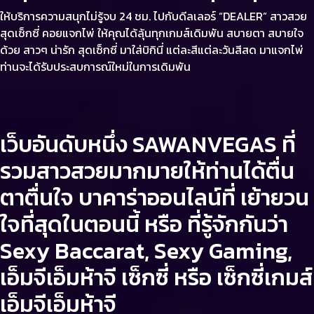
ให้บริการความสนุกไม่รู้จบ 24 ชม. ไปกับดีลเลอร์ “DEALER” สาวสวย
สุดเซ็กซี่ คอยแจกไพ่ ให้คุณได้ลุ้นทุกเกมส์เดิมพัน สบายตา สบายใจ
ด้วย สาวๆ น่ารัก สุดเซ็กซี่ มาใส่บิกินี่ แต่ละสีแต่ละวันสีสด มาแจกไพ่
ท่านจะได้รับประสบการณ์ใหม่ในการเดิมพัน
เว็บอันดับหนึ่ง SAWANVEGAS ที่
รวมสาวสวยมากมายให้ท่านได้ตื่น
ตาตื่นใจ บาคาร่าออนไลน์ที่ เย้ายวน
ใจที่สุดในตอนนี้ หรือ ที่รู้จักกันว่า
Sexy Baccarat, Sexy Gaming,
เอ็มจีเอ็มห้าจี เซ็กซี่ หรือ เซ็กซี่เกมส์
เอ็มจีเอ็มห้าจี