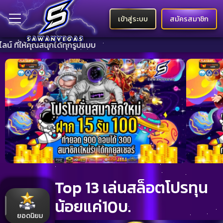
เข้าสู่ระบบ
สมัครสมาชิก
ทุกรูปแบบ
Top 13 เล่นสล็อตโปรทุน
น้อยแค่10บ.
ยอดนิยม