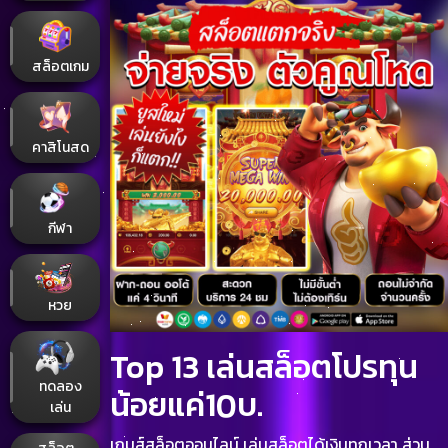
สล็อตเกม
คาสิโนสด
กีฬา
หวย
Top 13 เล่นสล็อตโปรทุน
ทดลอง
น้อยแค่10บ.
เล่น
เกมส์สล็อตออนไลน์ เล่นสล็อตได้เงินทุกเวลา ส่วน