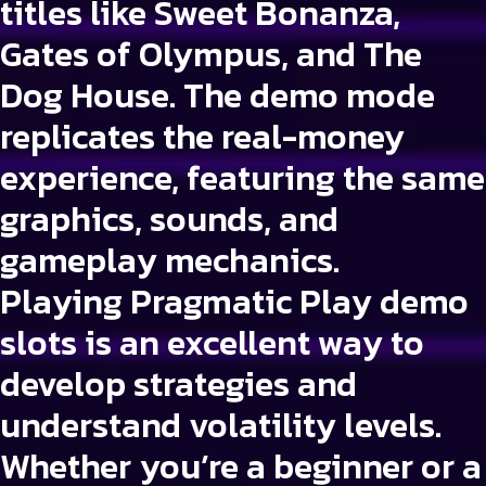
titles like Sweet Bonanza,
Gates of Olympus, and The
Dog House. The demo mode
replicates the real-money
experience, featuring the same
graphics, sounds, and
gameplay mechanics.
Playing Pragmatic Play demo
slots is an excellent way to
develop strategies and
understand volatility levels.
Whether you’re a beginner or a