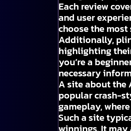
Each review cover
and user experie
choose the most 
Additionally, pli
highlighting the
you’re a beginner
necessary inform
A
site about the
popular crash-sty
gameplay, where 
Such a site typic
winnings. It may 