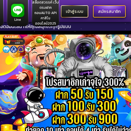
สล็อตสวรรค์ เว็บ
ตรงฝาก
เข้าสู่ระบบ
สมัครสมาชิก
ถอนAUTO API
คาสิโน
Line
ออนไลน์2025
้ทุกรูปแบบ