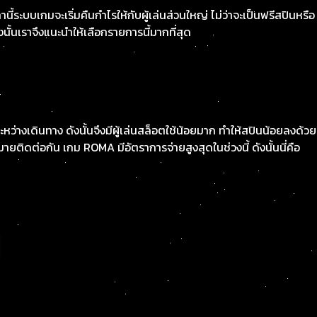
ะบบเกมจะเริ่มคืนกำไรให้กับผู้เล่นส่วนใหญ่ ไม่ว่าจะเป็นฟรีสปินหรือ
นั้นเราจึงแนะนำให้เลือกรายการนี้มากที่สุด
ะหว่างเดินทาง ดังนั้นจึงมีผู้เล่นสล็อตใช้น้อยมาก ทำให้สปินน้อยลงด้วย
ติดต่อกัน เกม ROMA มีอัตราการจ่ายสูงสุดในช่วงนี้ ดังนั้นนี่คือ