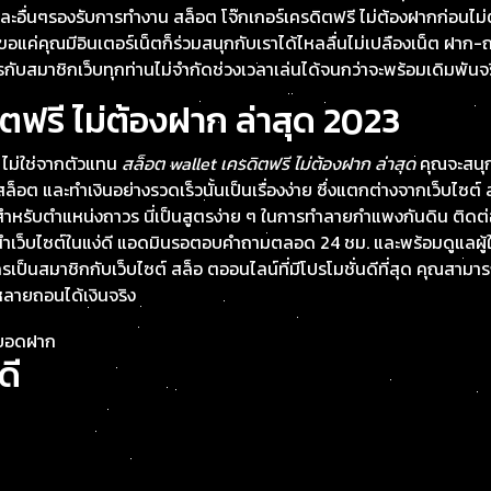
ละอื่นๆรองรับการทำงาน สล็อต โจ๊กเกอร์เครดิตฟรี ไม่ต้องฝากก่อนไม่ต
แค่คุณมีอินเตอร์เน็ตก็ร่วมสนุกกับเราได้ไหลลื่นไม่เปลืองเน็ต ฝาก-ถอนด
กับสมาชิกเว็บทุกท่านไม่จำกัดช่วงเวลาเล่นได้จนกว่าจะพร้อมเดิมพันจ
ตฟรี ไม่ต้องฝาก ล่าสุด 2023
 ไม่ใช่จากตัวแทน
สล็อต wallet เครดิตฟรี ไม่ต้องฝาก ล่าสุด
คุณจะสนุกก
ุนสล็อต และทำเงินอย่างรวดเร็วนั้นเป็นเรื่องง่าย ซึ่งแตกต่างจากเว็บ
ำหรับตำแหน่งถาวร นี่เป็นสูตรง่าย ๆ ในการทำลายกำแพงกันดิน ติดต่อเราว
ะนำเว็บไซต์ในแง่ดี แอดมินรอตอบคำถามตลอด 24 ชม. และพร้อมดูแลผู
รเป็นสมาชิกกับเว็บไซต์ สล็อ ตออนไลน์ที่มีโปรโมชั่นดีที่สุด คุณส
หลายถอนได้เงินจริง
ดี