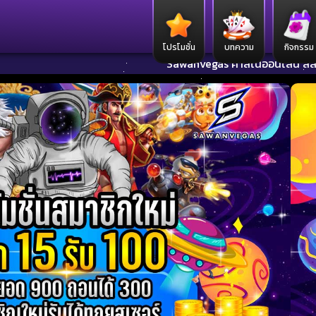
โปรโมชั่น
บทความ
กิจกรรม
Sawanvegas คาสิโนออนไลน์ สล็อตออนไลน์ ที่ให้คุณสนุกได