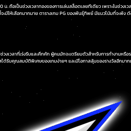
. ถือเป็นช่วงเวลาทองของการเล่นสล็อตเลยทีเดียว เพราะในช่วงเวลานี้ร
จะมีให้เลือกมากมาย ตารางเกม PG ของพันธุ์ทิพย์ มีแนวโน้มที่จะพัง ดัง
็นช่วงเวลาที่เร่งรีบและคึกคัก ผู้คนมักจะเตรียมตัวสำหรับการทำงานหรือร
สได้รับคุณสมบัติพิเศษของเกมง่ายๆ และมีโอกาสลุ้นของรางวัลอีกมากมาย