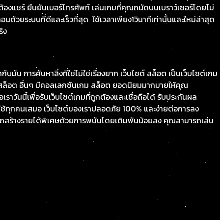
้องแชร์ ยืนยันเบอร์โทรศัพท์ เล่นเกมที่คุณถนัดบนเบราว์เซอร์โดยไม่
้วยระบบที่ดีและเร็วที่สุด ใช้เวลาเพียง1วินาทีเท่านั้นและใหม่ล่าสุด
ริง
ับมัน การค้นหาสิ่งที่ใช่ไม่ใช่เรื่องยาก เว็บไซต์ สล็อต เป็นเว็บไซต์เกม
ไซต์ สล็อต อื่นๆ มีคอลเลกชันเกม สล็อต ยอดนิยมมากมายให้คุณ
ันนี้เพื่อรับเว็บไซต์เกมที่ถูกต้องและเชื่อถือได้ รับประกันผล
้ใช้ทุกคนเสมอ เว็บไซต์ของเราปลอดภัย 100% และง่ายต่อการลง
ามารถสร้างรายได้พิเศษด้วยการพนันโดยเดิมพันน้อยลง คุณสามารถเล่น