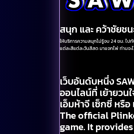
สนุก และ คว้าชัยชนะ
ให้บริการความสนุกไม่รู้จบ 24 ชม. ไปกั
แต่ละสีแต่ละวันสีสด มาแจกไพ่ ท่านจะ
เว็บอันดับหนึ่ง S
ออนไลน์ที่ เย้ายวนใ
เอ็มห้าจี เซ็กซี่ หรือ
The
official Plin
game. It provide