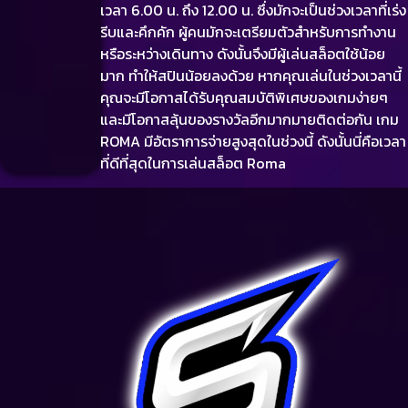
เวลา 6.00 น. ถึง 12.00 น. ซึ่งมักจะเป็นช่วงเวลาที่เร่ง
รีบและคึกคัก ผู้คนมักจะเตรียมตัวสำหรับการทำงาน
หรือระหว่างเดินทาง ดังนั้นจึงมีผู้เล่นสล็อตใช้น้อย
มาก ทำให้สปินน้อยลงด้วย หากคุณเล่นในช่วงเวลานี้
คุณจะมีโอกาสได้รับคุณสมบัติพิเศษของเกมง่ายๆ
และมีโอกาสลุ้นของรางวัลอีกมากมายติดต่อกัน เกม
ROMA มีอัตราการจ่ายสูงสุดในช่วงนี้ ดังนั้นนี่คือเวลา
ที่ดีที่สุดในการเล่นสล็อต Roma