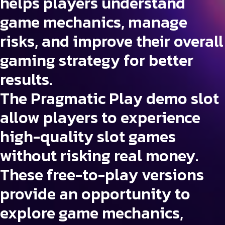
helps players understand
game mechanics, manage
risks, and improve their overall
gaming strategy for better
results.
The
Pragmatic Play demo slot
allow players to experience
high-quality slot games
without risking real money.
These free-to-play versions
provide an opportunity to
explore game mechanics,