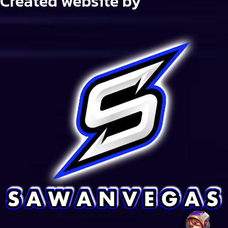
Created website by