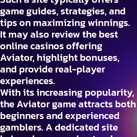
game guides, strategies, and
tips on maximizing winnings.
It may also review the best
online casinos offering
Aviator, highlight bonuses,
and provide real-player
experiences.
With its increasing popularity,
the Aviator game attracts both
beginners and experienced
gamblers. A dedicated site