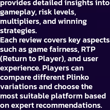
provides detailed insights into
gameplay, risk levels,
multipliers, and winning
strategies.
Each review covers key aspects
such as game fairness, RTP
(Return to Player), and user
experience. Players can
compare different Plinko
variations and choose the
most suitable platform based
on expert recommendations.