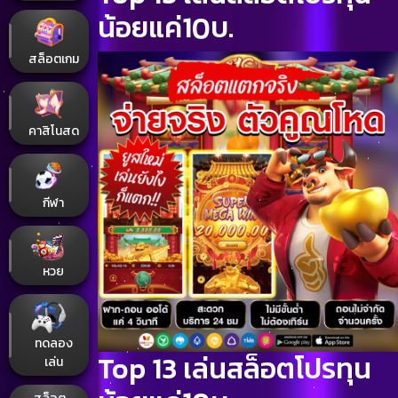
น้อยแค่10บ.
สล็อตเกม
คาสิโนสด
กีฬา
หวย
ทดลอง
Top 13 เล่นสล็อตโปรทุน
เล่น