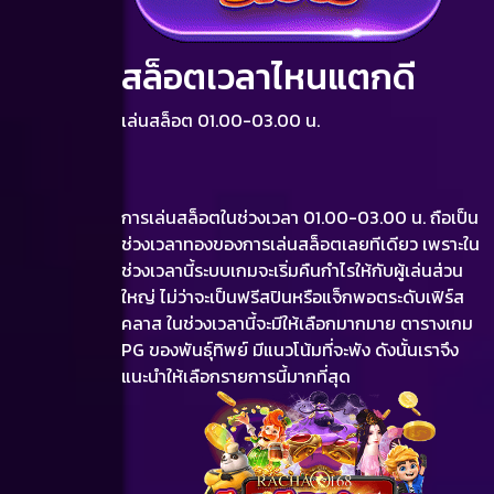
สล็อตเวลาไหนแตกดี
เล่นสล็อต 01.00-03.00 น.
การเล่นสล็อตในช่วงเวลา 01.00-03.00 น. ถือเป็น
ช่วงเวลาทองของการเล่นสล็อตเลยทีเดียว เพราะใน
ช่วงเวลานี้ระบบเกมจะเริ่มคืนกำไรให้กับผู้เล่นส่วน
ใหญ่ ไม่ว่าจะเป็นฟรีสปินหรือแจ็กพอตระดับเฟิร์ส
คลาส ในช่วงเวลานี้จะมีให้เลือกมากมาย ตารางเกม
PG ของพันธุ์ทิพย์ มีแนวโน้มที่จะพัง ดังนั้นเราจึง
แนะนำให้เลือกรายการนี้มากที่สุด