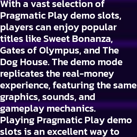
With a vast selection of
Pragmatic Play demo slots,
players can enjoy popular
titles like Sweet Bonanza,
Gates of Olympus, and The
Dog House. The demo mode
replicates the real-money
experience, featuring the same
graphics, sounds, and
gameplay mechanics.
Playing Pragmatic Play demo
slots is an excellent way to