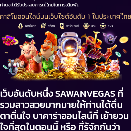
ท่านจะได้รับประสบการณ์ใหม่ในการเดิมพัน
เว็บอันดับหนึ่ง SAWANVEGAS ที่
รวมสาวสวยมากมายให้ท่านได้ตื่น
ตาตื่นใจ บาคาร่าออนไลน์ที่ เย้ายวน
ใจที่สุดในตอนนี้ หรือ ที่รู้จักกันว่า