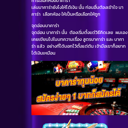
การเลือกห้องบาคาร่า
เล่นบาคาร่ายังไงให้ได้เงิน นั้น ก่อนอื่นต้องเข้าใจ บา
คาร่า เลือกห้อง ให้เป็นหรือเลือกให้ถูก
จุดอ่อนบาคาร่า
จุดอ่อน บาคาร่า นั้น ต้องเริ่มตั้งแต่วิธีคิดเลย ผมเอง
เคยเขียนไปในบทความเรื่อง สูตรบาคาร่า และ บาคา
ร่า แล้ว อย่างที่ได้บอกไว้ตั้งแต่ต้น เจ้ามือเขาก็อยาก
ได้เงินเหมือน