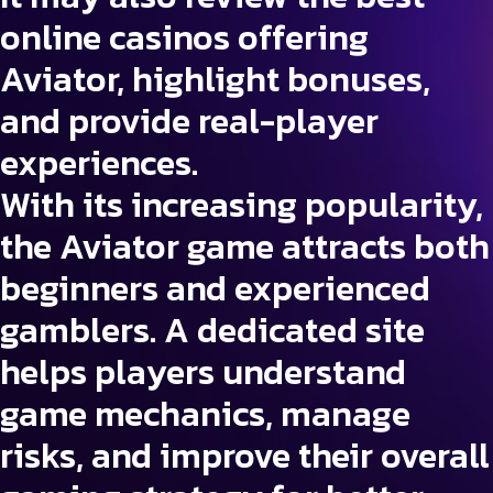
online casinos offering
Aviator, highlight bonuses,
and provide real-player
experiences.
With its increasing popularity,
the Aviator game attracts both
beginners and experienced
gamblers. A dedicated site
helps players understand
game mechanics, manage
risks, and improve their overall