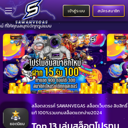
เข้าสู่ระบบ
สมัครสมาชิก
S
สล็อตสวรรค์ SAWANVEGAS สล็อตเว็บตรง ลิขสิทธิ์
แท้ 100%รวมเกมสล็อตแตกง่าย2024
Top 13 เล่นสล็อตโปรทุน
ยอดนิยม