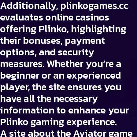
Additionally, plinkogames.cc
evaluates online casinos
offering Plinko, highlighting
their bonuses, payment
options, and security
measures. Whether you’re a
beginner or an experienced
player, the site ensures you
have all the necessary
information to enhance your
Plinko gaming experience.
A
site about the Aviator game