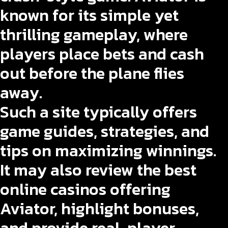
known for its simple yet
thrilling gameplay, where
players place bets and cash
out before the plane flies
away.
Such a site typically offers
game guides, strategies, and
tips on maximizing winnings.
It may also review the best
online casinos offering
Aviator, highlight bonuses,
and provide real-player