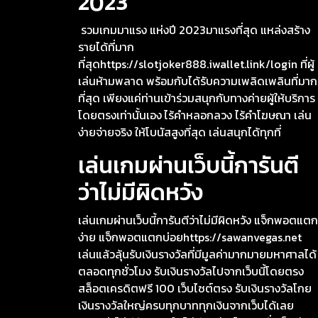
2023
รวมเกมมาแรง แห่งปี 2023มาแรงที่สุด แหล่งสร้าง
รายได้ที่มาก
ที่สุด
https://slotjoker888.iwallet.link/login
ที่ผู้
เล่นห้ามพลาด พร้อมกับได้รับความเพลิดเพลินที่มาก
ที่สุด เพียงแค่ท่านเข้าร่วมสนุกกับทางค่ายผู้ให้บริการ
โดยตรงเท่านั้นเอง
ไร้คำหลอกลวง ไร้คำโฆษณา เล่น
ง่ายจ่ายจริง ให้โบนัสสูงที่สุด เล่นสนุกได้ทุกที่
เล่นเกมผ่านเว็บนี้การันตี
ว่าไม่มีผิดหวัง
เล่นเกมผ่านเว็บนี้การันตีว่าไม่มีผิดหวัง แจ็กพอตแตก
ง่าย แจ็กพอตแตกบ่อย
https://sawanvegas.net
เล่นแล้วลุ้นรับเงินรางวัลที่มีมูลค่ามากมายมหาศาลได้
ตลอดทุกชั่วโมง รับเงินรางวัลไปจากเว็บนี้โดยตรง
สล็อตเครดิตฟรี 100 เว็บไซต์ตรง รับเงินรางวัลโกย
เงินรางวัลใหญ่ครบทุกบาททุกเงินจากเว็บได้เลย