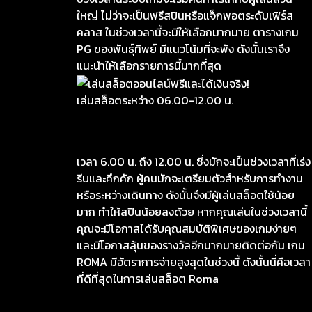
ใหญ่ ไม่ว่าจะเป็นฟรีสปินหรือแจ็กพอตระดับเฟิร์ส
คลาส ในช่วงเวลานี้จะมีให้เลือกมากมาย ตารางเกม
PG ของพันธุ์ทิพย์ มีแนวโน้มที่จะพัง ดังนั้นเราจึง
แนะนำให้เลือกรายการนี้มากที่สุด
เล่นสล็อตระหว่าง 06.00-12.00 น.
เวลา 6.00 น. ถึง 12.00 น. ซึ่งมักจะเป็นช่วงเวลาที่เร่ง
รีบและคึกคัก ผู้คนมักจะเตรียมตัวสำหรับการทำงาน
หรือระหว่างเดินทาง ดังนั้นจึงมีผู้เล่นสล็อตใช้น้อย
มาก ทำให้สปินน้อยลงด้วย หากคุณเล่นในช่วงเวลานี้
คุณจะมีโอกาสได้รับคุณสมบัติพิเศษของเกมง่ายๆ
และมีโอกาสลุ้นของรางวัลอีกมากมายติดต่อกัน เกม
ROMA มีอัตราการจ่ายสูงสุดในช่วงนี้ ดังนั้นนี่คือเวลา
ที่ดีที่สุดในการเล่นสล็อต Roma