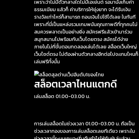
เพราะว่าไม่มีตัวกลางใดไม่มีเอเย่นต์ รอมานั่งเก็บค่า
ธรรมเนียม แล้วก็ ค่าบริการให้ยุ่งยาก จะได้รับเงิน
รางวัลเท่าไหร่ก็สามารถ ถอนเงินไปใช้ได้เลย ในทันที
เพราะที่นี่เป็นแหล่งรวมเกมพนันคุณภาพดีที่ทุกคนไม่
สมควรพลาดเป็นอย่างยิ่ง สมัครฟรีแล้วเข้ามาร่วม
สนุกสนานไปพร้อมกับเว็บโดยตรง สมัครได้ง่าย
ภายในไม่กี่ขั้นตอนทดลองเล่นได้เลย สล็อตเว็บใหญ่
เว็บไซต์ตรง ไม่ต้องผ่านตัวกลางอีกต่อไปจะเกมไหนก็
เล่นฟรีทั้งนั้น
สล็อตเวลาไหนแตกดี
เล่นสล็อต 01.00-03.00 น.
การเล่นสล็อตในช่วงเวลา 01.00-03.00 น. ถือเป็น
ช่วงเวลาทองของการเล่นสล็อตเลยทีเดียว เพราะใน
ช่วงเวลานี้ระบบเกมจะเริ่มคืนกำไรให้กับผู้เล่นส่วน