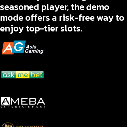
seasoned player, the demo
mode offers a risk-free way to
enjoy top-tier slots.