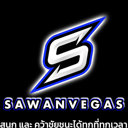
สนุก และ คว้าชัยชนะได้ทุกที่ทุกเวลา