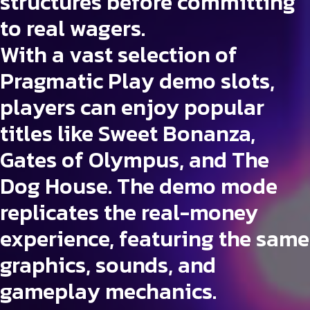
structures before committing
to real wagers.
With a vast selection of
Pragmatic Play demo slots,
players can enjoy popular
titles like Sweet Bonanza,
Gates of Olympus, and The
Dog House. The demo mode
replicates the real-money
experience, featuring the same
graphics, sounds, and
gameplay mechanics.