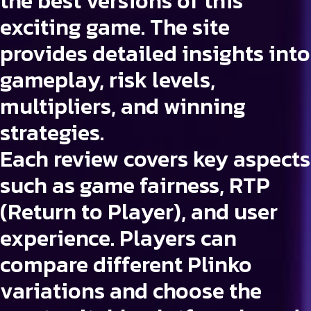
the best versions of this
exciting game. The site
provides detailed insights into
gameplay, risk levels,
multipliers, and winning
strategies.
Each review covers key aspects
such as game fairness, RTP
(Return to Player), and user
experience. Players can
compare different Plinko
variations and choose the