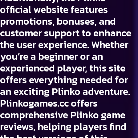
official website features
promotions, bonuses, and
customer support to enhance
the user experience. Whether
you’re a beginner or an
experienced player, this site
offers everything needed for
an exciting Plinko adventure.
Plinkogames.cc offers
comprehensive Plinko game
reviews
, helping players find