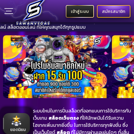
เข้าสู่ระบบ
สมัครสมาชิก
 ที่ให้คุณสนุกได้ทุกรูปแบบ
ระบบใหม่ในการปั่นสล็อตที่ออกแบบการใช้บริการกับ
เว็บเกม
สล็อตเว็บตรง
ที่ให้นักพนันได้รับความ
ไฮเทคเพิ่มมากยิ่งขึ้น ในการใช้บริการทุกฟังชั่น ซึ่ง
ยอดนิยม
เป็นเว็บไซต์
สล็อต
ที่ไม่มีการผ่านเอเย่นใดๆ ทั้งสิ้น