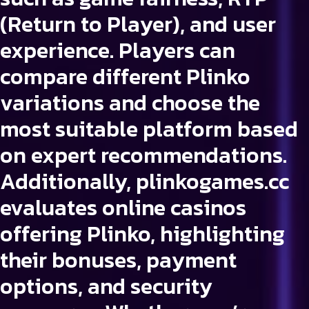
(Return to Player), and user
experience. Players can
compare different Plinko
variations and choose the
most suitable platform based
on expert recommendations.
Additionally, plinkogames.cc
evaluates online casinos
offering Plinko, highlighting
their bonuses, payment
options, and security