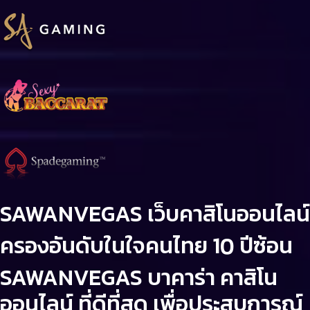
SAWANVEGAS เว็บคาสิโนออนไลน์
ครองอันดับในใจคนไทย 10 ปีซ้อน
SAWANVEGAS บาคาร่า คาสิโน
ออนไลน์ ที่ดีที่สุด เพื่อประสบการณ์