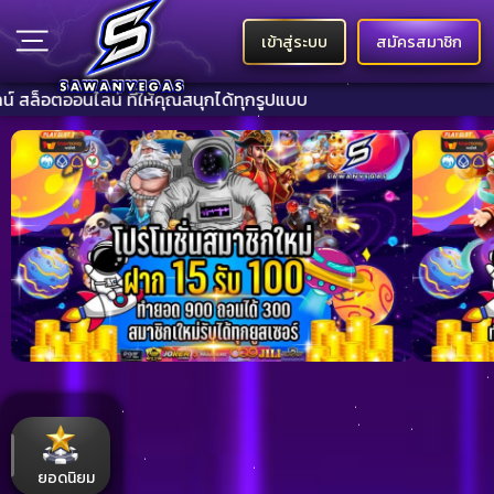
เข้าสู่ระบบ
สมัครสมาชิก
ี่ให้คุณสนุกได้ทุกรูปแบบ
ยอดนิยม