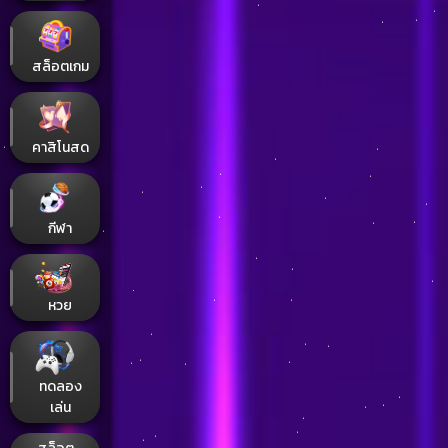
สล็อตเกม
คาสิโนสด
กีฬา
หวย
ทดลอง
เล่น