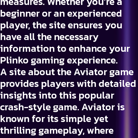
measures. Whether you’re a
beginner or an experienced
player, the site ensures you
have all the necessary
information to enhance your
Plinko gaming experience.
A
site about the Aviator game
provides players with detailed
insights into this popular
crash-style game. Aviator is
known for its simple yet
thrilling gameplay, where